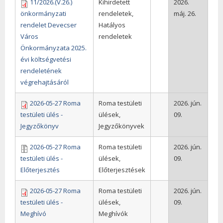
11/2026.(V.26.)
Kihirdetett
2026.
önkormányzati
rendeletek,
máj. 26.
rendelet Devecser
Hatályos
Város
rendeletek
Önkormányzata 2025.
évi költségvetési
rendeletének
végrehajtásáról
2026-05-27 Roma
Roma testületi
2026. jún.
testületi ülés -
ülések,
09.
Jegyzőkönyv
Jegyzőkönyvek
2026-05-27 Roma
Roma testületi
2026. jún.
testületi ülés -
ülések,
09.
Előterjesztés
Előterjesztések
2026-05-27 Roma
Roma testületi
2026. jún.
testületi ülés -
ülések,
09.
Meghívó
Meghívók