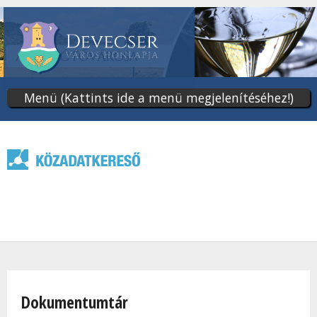
Ugrás
a
tartalomra
Menü (Kattints ide a menü megjelenítéséhez!)
Jelenlegi hely
Dokumentumtár