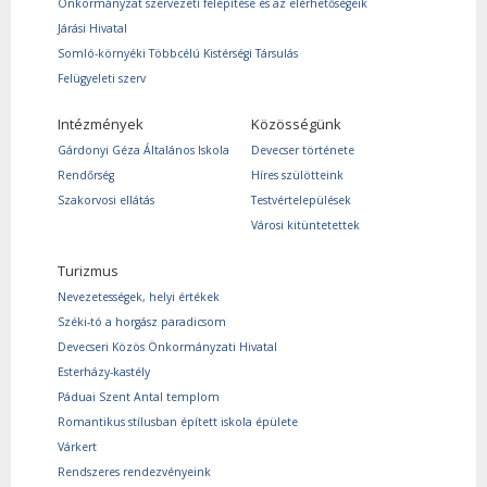
Önkormányzat szervezeti felépítése és az elérhetőségeik
Járási Hivatal
Somló-környéki Többcélú Kistérségi Társulás
Felügyeleti szerv
Intézmények
Közösségünk
Gárdonyi Géza Általános Iskola
Devecser története
Rendőrség
Híres szülötteink
Szakorvosi ellátás
Testvértelepülések
Városi kitüntetettek
Turizmus
Nevezetességek, helyi értékek
Széki-tó a horgász paradicsom
Devecseri Közös Önkormányzati Hivatal
Esterházy-kastély
Páduai Szent Antal templom
Romantikus stílusban épített iskola épülete
Várkert
Rendszeres rendezvényeink