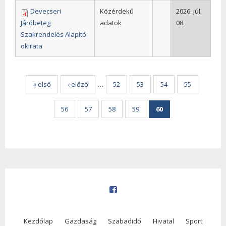
Devecseri
Közérdekű
2026. júl.
Járóbeteg
adatok
08.
Szakrendelés Alapító
okirata
Oldalak
« első
‹ előző
…
52
53
54
55
56
57
58
59
60
Kezdőlap
Gazdaság
Szabadidő
Hivatal
Sport