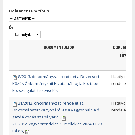
Dokumentum típus
Év
DOKUMENTUMOK
DOKUMENT
TÍPUSA
8/2013. önkormányzati rendelet a Devecseri
Hatályos
Közös Önkormányzati Hivatalnál foglalkoztatott
rendeletek
közszolgálati tisztviselők ...
21/2012. önkormányzati rendelet az
Hatályos
Önkormányzat vagyonáról és a vagyonnal való
rendeletek
gazdálkodás szabályairól
,
21_2012_vagyonrendelet_1._melleklet_2024.11.29-
tol.xls
,