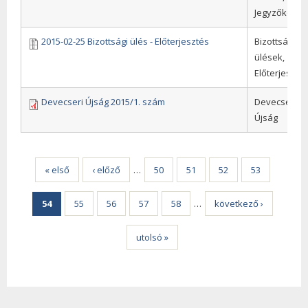
Jegyzőkönyv
2015-02-25 Bizottsági ülés - Előterjesztés
Bizottsági
ülések,
Előterjeszté
Devecseri Újság 2015/1. szám
Devecseri
Újság
Oldalak
« első
‹ előző
…
50
51
52
53
54
55
56
57
58
…
következő ›
utolsó »