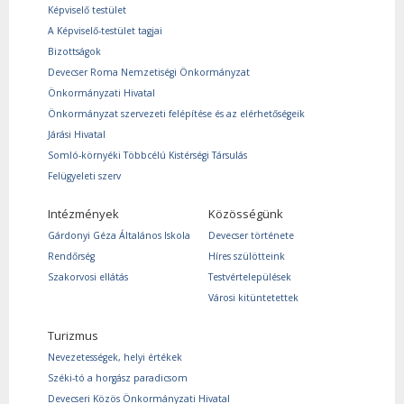
Képviselő testület
A Képviselő-testület tagjai
Bizottságok
Devecser Roma Nemzetiségi Önkormányzat
Önkormányzati Hivatal
Önkormányzat szervezeti felépítése és az elérhetőségeik
Járási Hivatal
Somló-környéki Többcélú Kistérségi Társulás
Felügyeleti szerv
Intézmények
Közösségünk
Gárdonyi Géza Általános Iskola
Devecser története
Rendőrség
Híres szülötteink
Szakorvosi ellátás
Testvértelepülések
Városi kitüntetettek
Turizmus
Nevezetességek, helyi értékek
Széki-tó a horgász paradicsom
Devecseri Közös Önkormányzati Hivatal