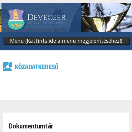
Ugrás
a
tartalomra
Menü (Kattints ide a menü megjelenítéséhez!)
Jelenlegi hely
Dokumentumtár