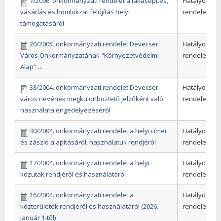
7/2006. önkormányzati rendelet a lakásépítés,
Hatályos
vásárlás és homlokzat felújítás helyi
rendeletek
támogatásáról
20/2005. önkormányzati rendelet Devecser
Hatályos
Város Önkormányzatának "Környezetvédelmi
rendeletek
Alap" ...
33/2004. önkormányzati rendelet Devecser
Hatályos
város nevének megkülönböztető jelzőként való
rendeletek
használata engedélyezéséről
30/2004. önkormányzati rendelet a helyi címer
Hatályos
és zászló alapításáról, használatuk rendjéről
rendeletek
17/2004. önkormányzati rendelet a helyi
Hatályos
közutak rendjéről és használatáról
rendeletek
16/2004. önkormányzati rendelet a
Hatályos
közterületek rendjéről és használatáról (2026.
rendeletek
január 1-től)