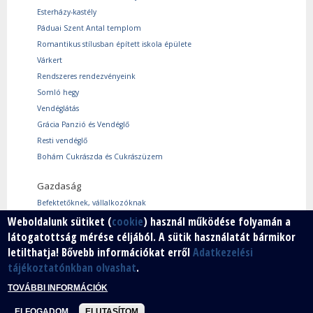
Esterházy-kastély
Páduai Szent Antal templom
Romantikus stílusban épített iskola épülete
Várkert
Rendszeres rendezvényeink
Somló hegy
Vendéglátás
Grácia Panzió és Vendéglő
Resti vendéglő
Bohám Cukrászda és Cukrászüzem
Gazdaság
Befektetőknek, vállalkozóknak
Weboldalunk sütiket (
cookie
) használ működése folyamán a
Használtcikk piac
látogatottság mérése céljából. A sütik használatát bármikor
Márkáink
letilthatja! Bővebb információkat erről
Adatkezelési
Szabad vállalkozói zóna
tájékoztatónkban olvashat
.
Vállalkozók
TOVÁBBI INFORMÁCIÓK
ELFOGADOM
ELUTASÍTOM