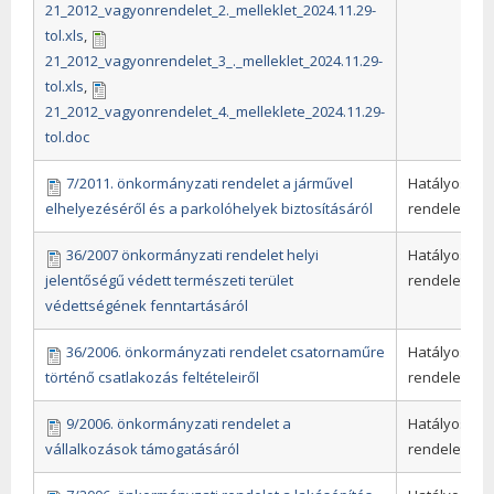
21_2012_vagyonrendelet_2._melleklet_2024.11.29-
tol.xls
,
21_2012_vagyonrendelet_3_._melleklet_2024.11.29-
tol.xls
,
21_2012_vagyonrendelet_4._melleklete_2024.11.29-
tol.doc
7/2011. önkormányzati rendelet a járművel
Hatályos
elhelyezéséről és a parkolóhelyek biztosításáról
rendeletek
36/2007 önkormányzati rendelet helyi
Hatályos
jelentőségű védett természeti terület
rendeletek
védettségének fenntartásáról
36/2006. önkormányzati rendelet csatornaműre
Hatályos
történő csatlakozás feltételeiről
rendeletek
9/2006. önkormányzati rendelet a
Hatályos
vállalkozások támogatásáról
rendeletek