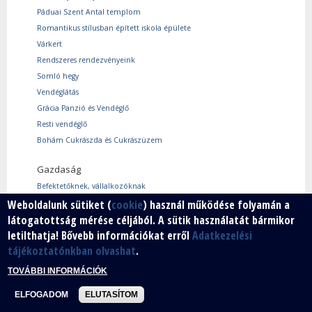
Páduai Szent Antal templom
Romantikus stílusban épített iskola épülete
Várkert
Rendszeres rendezvényeink
Somló hegy
Vendéglátás
Grácia Panzió és Vendéglő
Resti vendéglő
Bohám Cukrászda és Cukrászüzem
Gazdaság
Befektetőknek, vállalkozóknak
Weboldalunk sütiket (
cookie
) használ működése folyamán a
Használtcikk piac
látogatottság mérése céljából. A sütik használatát bármikor
Márkáink
letilthatja! Bővebb információkat erről
Adatkezelési
Szabad vállalkozói zóna
tájékoztatónkban olvashat
.
Vállalkozók
TOVÁBBI INFORMÁCIÓK
ELFOGADOM
ELUTASÍTOM