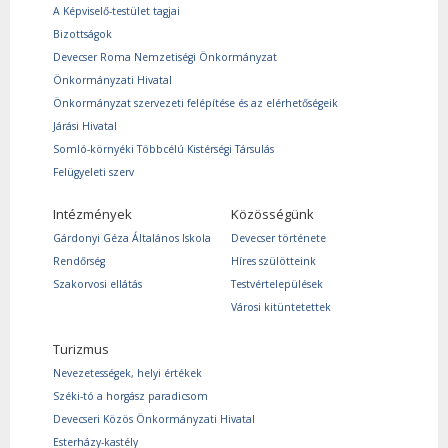
A Képviselő-testület tagjai
Bizottságok
Devecser Roma Nemzetiségi Önkormányzat
Önkormányzati Hivatal
Önkormányzat szervezeti felépítése és az elérhetőségeik
Járási Hivatal
Somló-környéki Többcélú Kistérségi Társulás
Felügyeleti szerv
Intézmények
Közösségünk
Gárdonyi Géza Általános Iskola
Devecser története
Rendőrség
Híres szülötteink
Szakorvosi ellátás
Testvértelepülések
Városi kitüntetettek
Turizmus
Nevezetességek, helyi értékek
Széki-tó a horgász paradicsom
Devecseri Közös Önkormányzati Hivatal
Esterházy-kastély