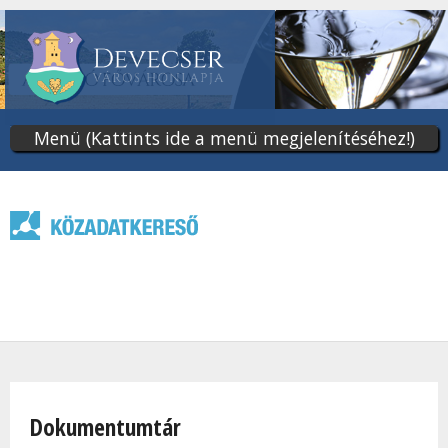
Ugrás
a
tartalomra
Menü (Kattints ide a menü megjelenítéséhez!)
Jelenlegi hely
Dokumentumtár