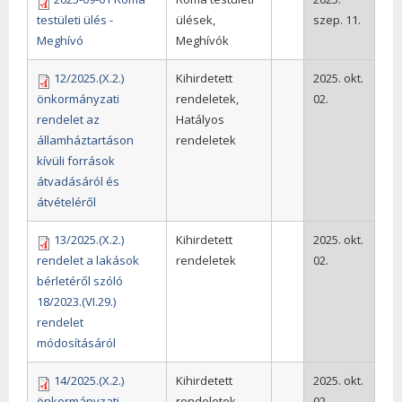
testületi ülés -
ülések,
szep. 11.
Meghívó
Meghívók
12/2025.(X.2.)
Kihirdetett
2025. okt.
önkormányzati
rendeletek,
02.
rendelet az
Hatályos
államháztartáson
rendeletek
kívüli források
átvadásáról és
átvételéről
13/2025.(X.2.)
Kihirdetett
2025. okt.
rendelet a lakások
rendeletek
02.
bérletéről szóló
18/2023.(VI.29.)
rendelet
módosításáról
14/2025.(X.2.)
Kihirdetett
2025. okt.
önkormányzati
rendeletek
02.