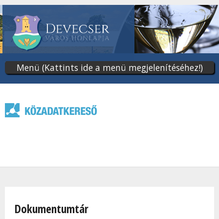
Ugrás
a
tartalomra
Menü (Kattints ide a menü megjelenítéséhez!)
Jelenlegi hely
Dokumentumtár