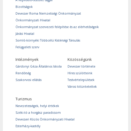
A Képviselő-testület tagjai
Bizottságok
Devecser Roma Nemzetiségi Önkormányzat
Önkormányzati Hivatal
Önkormányzat szervezeti felépítése és az elérhetőségeik
Járási Hivatal
Somló-környéki Többcélú Kistérségi Társulás
Felügyeleti szerv
Intézmények
Közösségünk
Gárdonyi Géza Általános Iskola
Devecser története
Rendőrség
Híres szülötteink
Szakorvosi ellátás
Testvértelepülések
Városi kitüntetettek
Turizmus
Nevezetességek, helyi értékek
Széki-tó a horgász paradicsom
Devecseri Közös Önkormányzati Hivatal
Esterházy-kastély