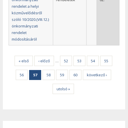
rendelet a helyi
közművelődésről
szóló 10/2020.(VIII.12.)
önkormányzati
rendelet
módosításáról
Oldalak
« első
‹ előző
…
52
53
54
55
56
57
58
59
60
következő ›
utolsó »