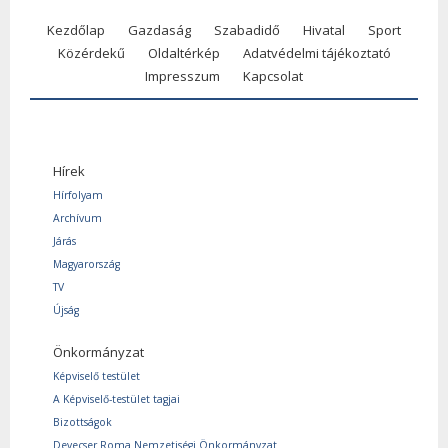
Kezdőlap
Gazdaság
Szabadidő
Hivatal
Sport
Közérdekű
Oldaltérkép
Adatvédelmi tájékoztató
Impresszum
Kapcsolat
Hírek
Hírfolyam
Archívum
Járás
Magyarország
TV
Újság
Önkormányzat
Képviselő testület
A Képviselő-testület tagjai
Bizottságok
Devecser Roma Nemzetiségi Önkormányzat