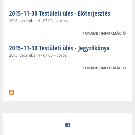
TEST
2015-11-30 Testületi ülés - Előterjesztés
MEG
TAR
2015, december 4 - 07:00
--
voros
KAP
TOVÁBBI INFORMÁCIÓ
2015
TEST
2015-11-30 Testületi ülés - Jegyzőkönyv
ELŐ
TAR
2015, december 4 - 07:00
--
voros
KAP
TOVÁBBI INFORMÁCIÓ
2015
TEST
JEG
TAR
KAP