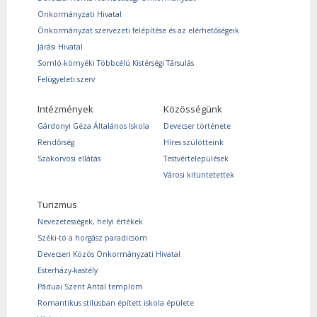
Önkormányzati Hivatal
Önkormányzat szervezeti felépítése és az elérhetőségeik
Járási Hivatal
Somló-környéki Többcélú Kistérségi Társulás
Felügyeleti szerv
Intézmények
Közösségünk
Gárdonyi Géza Általános Iskola
Devecser története
Rendőrség
Híres szülötteink
Szakorvosi ellátás
Testvértelepülések
Városi kitüntetettek
Turizmus
Nevezetességek, helyi értékek
Széki-tó a horgász paradicsom
Devecseri Közös Önkormányzati Hivatal
Esterházy-kastély
Páduai Szent Antal templom
Romantikus stílusban épített iskola épülete