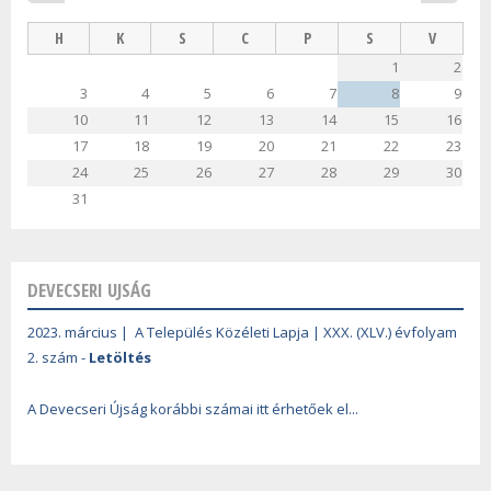
H
K
S
C
P
S
V
1
2
3
4
5
6
7
8
9
10
11
12
13
14
15
16
17
18
19
20
21
22
23
24
25
26
27
28
29
30
31
DEVECSERI UJSÁG
2023. március | A Település Közéleti Lapja | XXX. (XLV.) évfolyam
2. szám -
Letöltés
A Devecseri Újság korábbi számai itt érhetőek el...