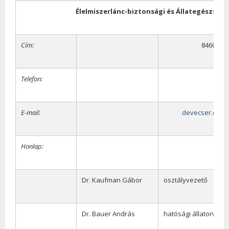
Élelmiszerlánc-biztonsági és
Állategészségü
Cím:
8460 Deve
Telefon:
E-mail:
devecser.elel
Honlap:
www.
Dr. Kaufman Gábor
osztályvezető
Dr. Bauer András
hatósági állatorvos