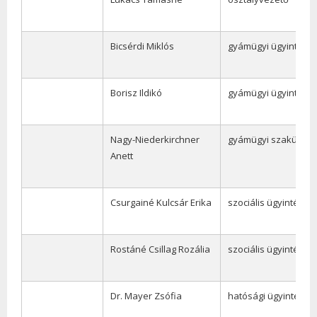
Bicsérdi Miklós
gyámügyi ügyintéző
Borisz Ildikó
gyámügyi ügyintéző
Nagy-Niederkirchner
gyámügyi szakügyin
Anett
Csurgainé Kulcsár Erika
szociális ügyintéző
Rostáné Csillag Rozália
szociális ügyintéző
Dr. Mayer Zsófia
hatósági ügyintéző