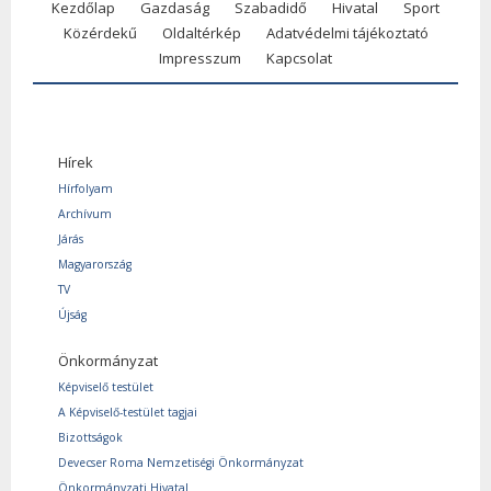
Kezdőlap
Gazdaság
Szabadidő
Hivatal
Sport
Közérdekű
Oldaltérkép
Adatvédelmi tájékoztató
Impresszum
Kapcsolat
Hírek
Hírfolyam
Archívum
Járás
Magyarország
TV
Újság
Önkormányzat
Képviselő testület
A Képviselő-testület tagjai
Bizottságok
Devecser Roma Nemzetiségi Önkormányzat
Önkormányzati Hivatal