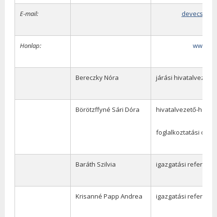
E-mail:
devecser.j
Honlap:
www.kor
Bereczky Nóra
járási hivatalvezető
Börötzffyné Sári Dóra
hivatalvezető-helyet
foglalkoztatási oszt
Baráth Szilvia
igazgatási referens
Krisanné Papp Andrea
igazgatási referens