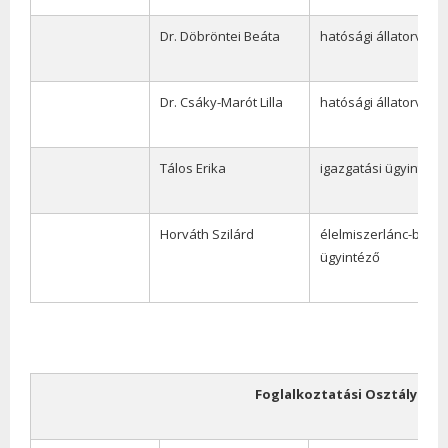
Dr. Döbröntei Beáta
hatósági állatorvos
Dr. Csáky-Marót Lilla
hatósági állatorvos
Tálos Erika
igazgatási ügyintéző
Horváth Szilárd
élelmiszerlánc-bizto
ügyintéző
Foglalkoztatási Osztály