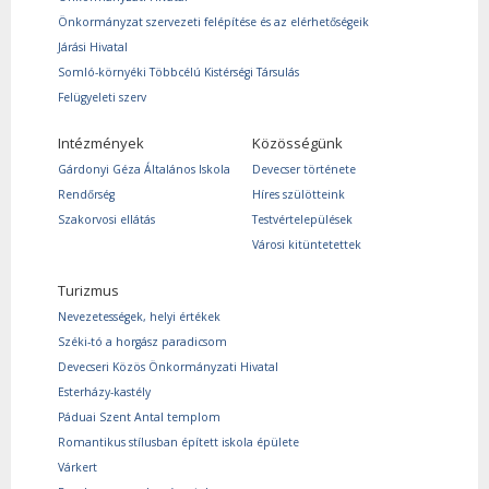
Önkormányzat szervezeti felépítése és az elérhetőségeik
Járási Hivatal
Somló-környéki Többcélú Kistérségi Társulás
Felügyeleti szerv
Intézmények
Közösségünk
Gárdonyi Géza Általános Iskola
Devecser története
Rendőrség
Híres szülötteink
Szakorvosi ellátás
Testvértelepülések
Városi kitüntetettek
Turizmus
Nevezetességek, helyi értékek
Széki-tó a horgász paradicsom
Devecseri Közös Önkormányzati Hivatal
Esterházy-kastély
Páduai Szent Antal templom
Romantikus stílusban épített iskola épülete
Várkert