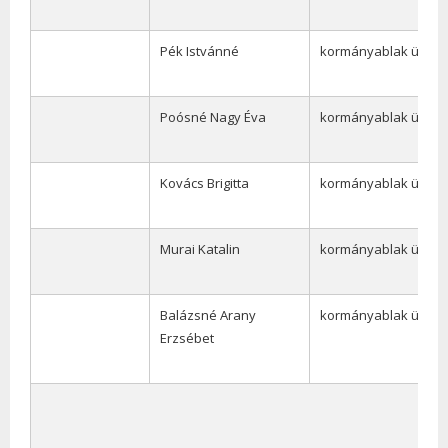
Pék Istvánné
kormányablak ügyin
Poósné Nagy Éva
kormányablak ügyin
Kovács Brigitta
kormányablak ügyin
Murai Katalin
kormányablak ügyin
Balázsné Arany
kormányablak ügyin
Erzsébet