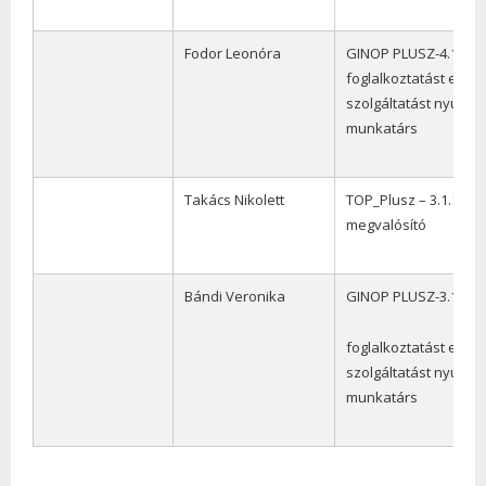
Fodor Leonóra
GINOP PLUSZ-4.1.1
foglalkoztatást előse
szolgáltatást nyújtó
munkatárs
Takács Nikolett
TOP_Plusz – 3.1.1 sz
megvalósító
Bándi Veronika
GINOP PLUSZ-3.1.1-2
foglalkoztatást előse
szolgáltatást nyújtó
munkatárs