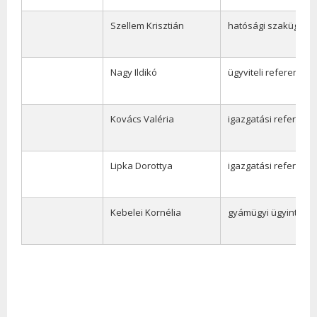
Szellem Krisztián
hatósági szakügyint
Nagy Ildikó
ügyviteli referens
Kovács Valéria
igazgatási referens
Lipka Dorottya
igazgatási referens
Kebelei Kornélia
gyámügyi ügyintéző