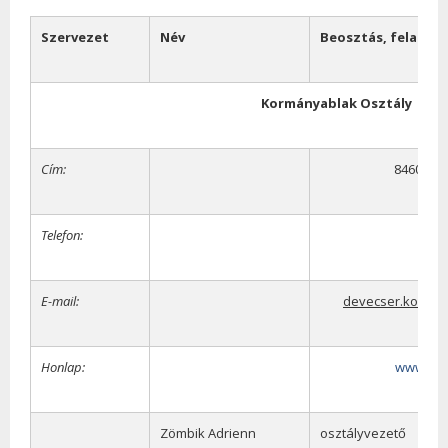
Szervezet
Név
Beosztás,
feladat
Kormányablak Osztály
Cím:
8460 Deve
Telefon:
E-mail:
devecser.korma
Honlap:
www.kor
Zömbik Adrienn
osztályvezető