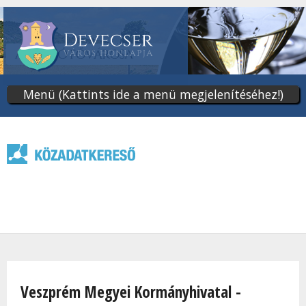
Ugrás
a
tartalomra
Menü (Kattints ide a menü megjelenítéséhez!)
Jelenlegi hely
Veszprém Megyei Kormányhivatal -