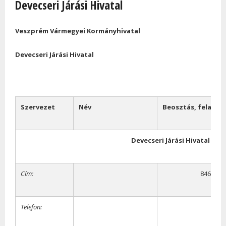
Devecseri Járási Hivatal
Veszprém Várm
egyei
Kormányhivatal
Devecseri
Járási
Hivatal
Szervezet
Név
Beosztás,
feladat
Devecseri
Járási
Hivatal
Cím:
8460 Dev
Telefon: