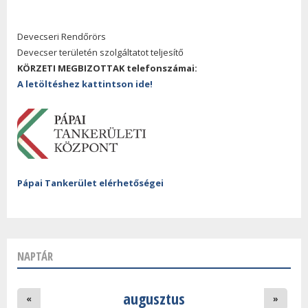
Devecseri Rendőrörs
Devecser területén szolgáltatot teljesítő
KÖRZETI MEGBIZOTTAK telefonszámai:
A letöltéshez kattintson ide!
Pápai Tankerület elérhetőségei
NAPTÁR
augusztus
«
»