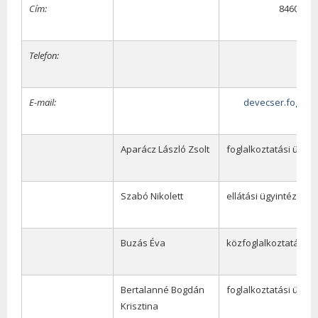
Cím:
8460 Deve
Telefon:
E-mail:
devecser.foglal
Aparácz László Zsolt
foglalkoztatási ügyin
Szabó Nikolett
ellátási ügyintéző
Buzás Éva
közfoglalkoztatási ü
Bertalanné Bogdán
foglalkoztatási ügyin
Krisztina