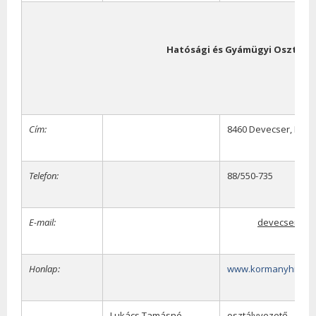
Hatósági és Gyámügyi Osztály
Cím:
8460 Devecser, Petőfi
Telefon:
88/550-735
E-mail:
devecser.hat
Honlap:
www.kormanyhivata
Lukács Tamásné
osztályvezető