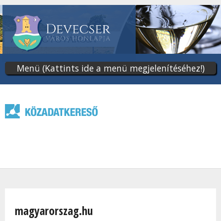
Ugrás
a
tartalomra
Menü (Kattints ide a menü megjelenítéséhez!)
Jelenlegi hely
magyarorszag.hu