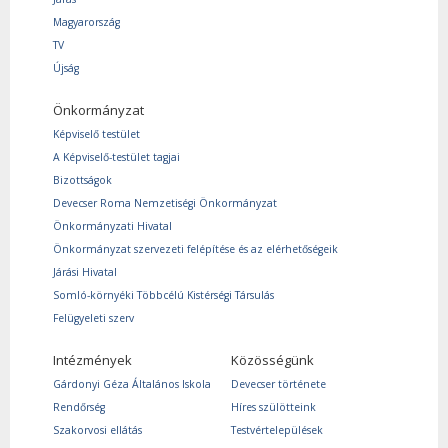
Magyarország
TV
Újság
Önkormányzat
Képviselő testület
A Képviselő-testület tagjai
Bizottságok
Devecser Roma Nemzetiségi Önkormányzat
Önkormányzati Hivatal
Önkormányzat szervezeti felépítése és az elérhetőségeik
Járási Hivatal
Somló-környéki Többcélú Kistérségi Társulás
Felügyeleti szerv
Intézmények
Közösségünk
Gárdonyi Géza Általános Iskola
Devecser története
Rendőrség
Híres szülötteink
Szakorvosi ellátás
Testvértelepülések