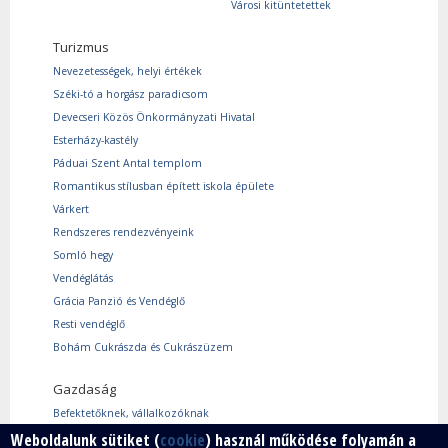
Városi kitüntetettek
Turizmus
Nevezetességek, helyi értékek
Széki-tó a horgász paradicsom
Devecseri Közös Önkormányzati Hivatal
Esterházy-kastély
Páduai Szent Antal templom
Romantikus stílusban épített iskola épülete
Várkert
Rendszeres rendezvényeink
Somló hegy
Vendéglátás
Grácia Panzió és Vendéglő
Resti vendéglő
Bohám Cukrászda és Cukrászüzem
Gazdaság
Befektetőknek, vállalkozóknak
Használtcikk piac
Weboldalunk sütiket (
cookie
) használ működése folyamán a