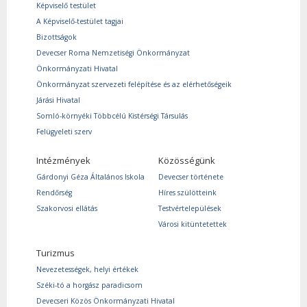
Képviselő testület
A Képviselő-testület tagjai
Bizottságok
Devecser Roma Nemzetiségi Önkormányzat
Önkormányzati Hivatal
Önkormányzat szervezeti felépítése és az elérhetőségeik
Járási Hivatal
Somló-környéki Többcélú Kistérségi Társulás
Felügyeleti szerv
Intézmények
Közösségünk
Gárdonyi Géza Általános Iskola
Devecser története
Rendőrség
Híres szülötteink
Szakorvosi ellátás
Testvértelepülések
Városi kitüntetettek
Turizmus
Nevezetességek, helyi értékek
Széki-tó a horgász paradicsom
Devecseri Közös Önkormányzati Hivatal