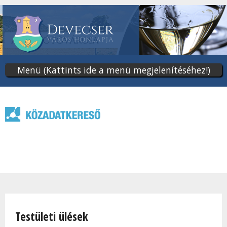
Ugrás
a
tartalomra
Menü (Kattints ide a menü megjelenítéséhez!)
Jelenlegi hely
Testületi ülések