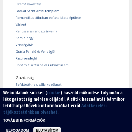
Esterházy-kastély
Páduai Szent Antal templom
Romantikus stílusban épített iskola épülete
Várkert
Rendszeres rendezvényeink
Somló hegy
Vendéglátás
Grácia Panzió és Vendéglő
Resti vendéglő
Bohám Cukrászda és Cukrászüzem
Gazdaság
Befektetőknek, vállalkozóknak
Weboldalunk sütiket (
cookie
) használ működése folyamán a
Használtcikk piac
látogatottság mérése céljából. A sütik használatát bármikor
Márkáink
letilthatja! Bővebb információkat erről
Adatkezelési
Szabad vállalkozói zóna
tájékoztatónkban olvashat
.
Vállalkozók
TOVÁBBI INFORMÁCIÓK
ELFOGADOM
ELUTASÍTOM