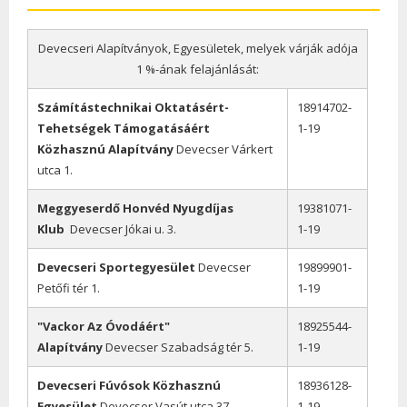
Devecseri Alapítványok, Egyesületek, melyek várják adója
1 %-ának felajánlását:
Számítástechnikai Oktatásért-
18914702-
Tehetségek Támogatásáért
1-19
Közhasznú Alapítvány
Devecser Várkert
utca 1.
Meggyeserdő Honvéd Nyugdíjas
19381071-
Klub
Devecser Jókai u. 3.
1-19
Devecseri Sportegyesület
Devecser
19899901-
Petőfi tér 1.
1-19
"Vackor Az Óvodáért"
18925544-
Alapítvány
Devecser Szabadság tér 5.
1-19
Devecseri Fúvósok Közhasznú
18936128-
Egyesület
Devecser Vasút utca 37.
1-19