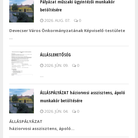
Pályázat műszaki ügyintézői munkakör
betöltésére
2026. AUG. 07.
0
Devecser Város Önkormányzatának Képviselő-testülete
…
ÁLLÁSLEHETŐSÉG
2026. JÚN. 09.
0
…
ÁLLÁSPÁLYÁZAT háziorvosi asszisztens, ápoló
munkakör betöltésére
2026. JÚN. 04.
0
ÁLLÁSPÁLYÁZAT
háziorvosi asszisztens, ápoló…