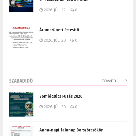
2026. JÚL. 22.
0
Áramszüneti értesítő
2026. JÚL. 20.
0
SZABADIDŐ
TOVÁBB..
Somlócsúcs Futás 2026
2026. JÚL. 20.
0
Anna-napi falunap Borszörcsökön