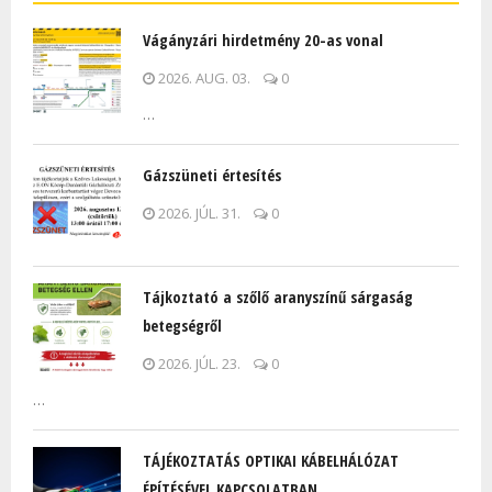
Vágányzári hirdetmény 20-as vonal
2026. AUG. 03.
0
…
Gázszüneti értesítés
2026. JÚL. 31.
0
Tájkoztató a szőlő aranyszínű sárgaság
betegségről
2026. JÚL. 23.
0
…
TÁJÉKOZTATÁS OPTIKAI KÁBELHÁLÓZAT
ÉPÍTÉSÉVEL KAPCSOLATBAN