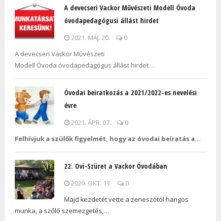
A devecseri Vackor Művészeti Modell Óvoda
óvodapedagógusi állást hirdet
2021. MÁJ. 20.
0
A devecseri Vackor Művészeti
Modell Óvoda óvodapedagógus állást hirdet…
Óvodai beiratkozás a 2021/2022-es nevelési
évre
2021. ÁPR. 07.
0
Felhívjuk a szülők figyelmét, hogy az óvodai beíratás a…
22. Ovi-Szüret a Vackor Óvodában
2020. OKT. 13.
0
Majd kezdetét vette a zeneszótól hangos
munka, a szőlő szemezgetés,…