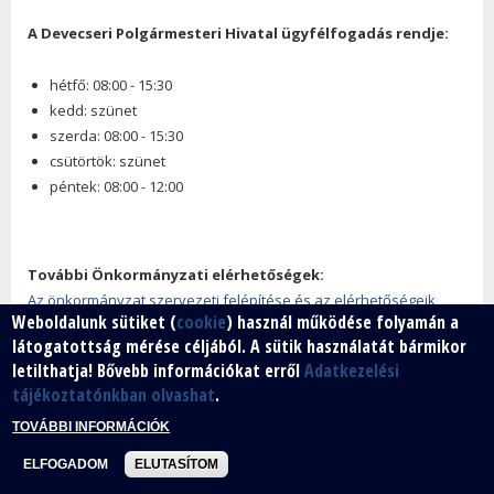
A Devecseri Polgármesteri Hivatal ügyfélfogadás rendje:
hétfő: 08:00 - 15:30
kedd: szünet
szerda: 08:00 - 15:30
csütörtök: szünet
péntek: 08:00 - 12:00
További Önkormányzati elérhetőségek:
Az önkormányzat szervezeti felépítése és az elérhetőségeik
Weboldalunk sütiket (
cookie
) használ működése folyamán a
látogatottság mérése céljából. A sütik használatát bármikor
Közérdekű telefonszámok:
letilthatja! Bővebb információkat erről
Adatkezelési
A letöltéshez kattintson ide!
tájékoztatónkban olvashat
.
TOVÁBBI INFORMÁCIÓK
ELFOGADOM
ELUTASÍTOM
Devecseri Rendőrörs