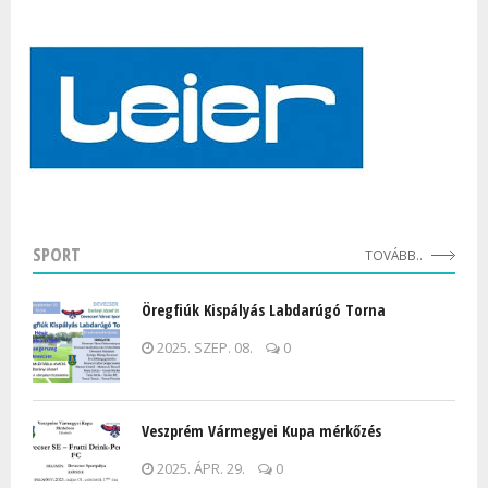
SPORT
TOVÁBB..
Öregfiúk Kispályás Labdarúgó Torna
2025. SZEP. 08.
0
Veszprém Vármegyei Kupa mérkőzés
2025. ÁPR. 29.
0