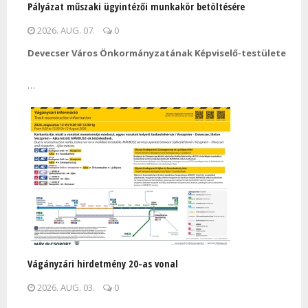
Pályázat műszaki ügyintézői munkakör betöltésére
2026. AUG. 07.
0
Devecser Város Önkormányzatának Képviselő-testülete
…
Vágányzári hirdetmény 20-as vonal
2026. AUG. 03.
0