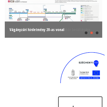
Pályázat műszaki ügyintézői munkakör betöltésére
Vágányzári hirdetmény 20-as vonal
Gázszüneti értesítés