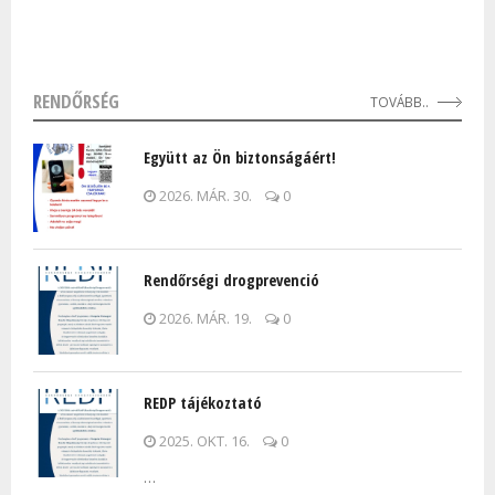
RENDŐRSÉG
TOVÁBB..
Együtt az Ön biztonságáért!
2026. MÁR. 30.
0
Rendőrségi drogprevenció
2026. MÁR. 19.
0
REDP tájékoztató
2025. OKT. 16.
0
…