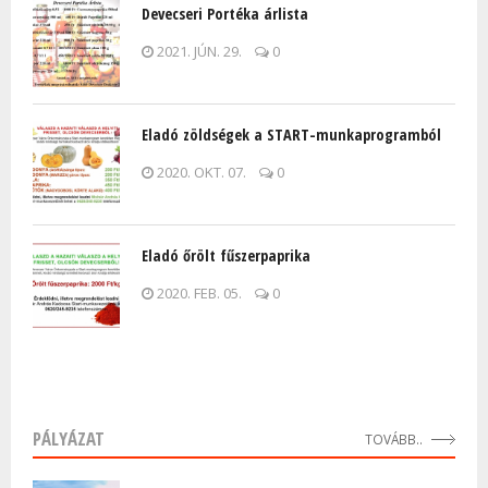
Devecseri Portéka árlista
2021. JÚN. 29.
0
Eladó zöldségek a START-munkaprogramból
2020. OKT. 07.
0
Eladó őrölt fűszerpaprika
2020. FEB. 05.
0
PÁLYÁZAT
TOVÁBB..