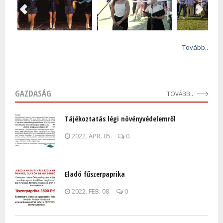
Tovább..
GAZDASÁG
TOVÁBB..
Tájékoztatás légi növényvédelemről
2022. ÁPR. 05.
0
Eladó fűszerpaprika
2022. FEB. 08.
0