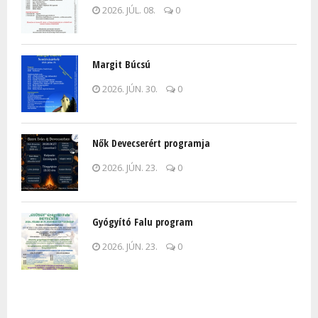
2026. JÚL. 08.
0
Margit Búcsú
2026. JÚN. 30.
0
Nők Devecserért programja
2026. JÚN. 23.
0
Gyógyító Falu program
2026. JÚN. 23.
0