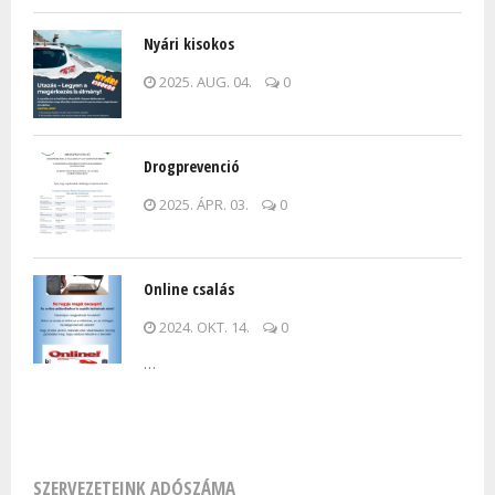
Nyári kisokos
2025. AUG. 04.
0
Drogprevenció
2025. ÁPR. 03.
0
Online csalás
2024. OKT. 14.
0
…
SZERVEZETEINK ADÓSZÁMA