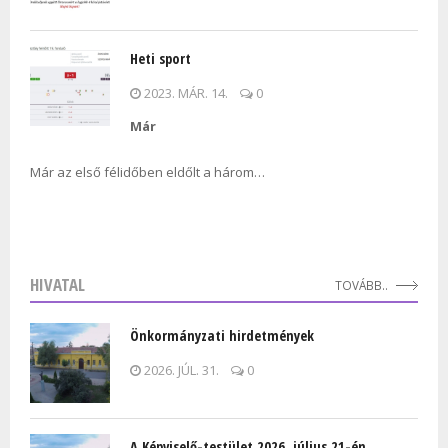
Heti sport
2023. MÁR. 14.
0
Már
Már az első félidőben eldőlt a három…
HIVATAL
TOVÁBB..
Önkormányzati hirdetmények
2026. JÚL. 31.
0
A Képviselő-testület 2026. július 21-én