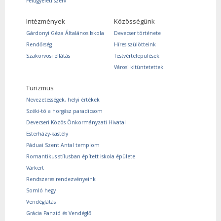
Felügyeleti szerv
Intézmények
Közösségünk
Gárdonyi Géza Általános Iskola
Devecser története
Rendőrség
Híres szülötteink
Szakorvosi ellátás
Testvértelepülések
Városi kitüntetettek
Turizmus
Nevezetességek, helyi értékek
Széki-tó a horgász paradicsom
Devecseri Közös Önkormányzati Hivatal
Esterházy-kastély
Páduai Szent Antal templom
Romantikus stílusban épített iskola épülete
Várkert
Rendszeres rendezvényeink
Somló hegy
Vendéglátás
Grácia Panzió és Vendéglő