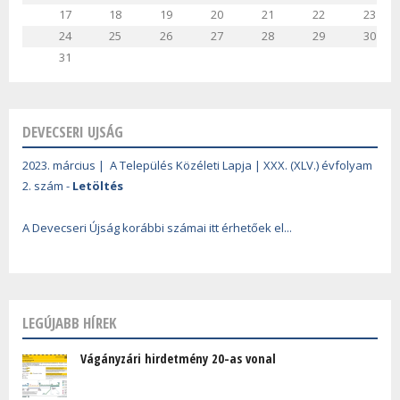
17
18
19
20
21
22
23
24
25
26
27
28
29
30
31
DEVECSERI UJSÁG
2023. március | A Település Közéleti Lapja | XXX. (XLV.) évfolyam
2. szám -
Letöltés
A Devecseri Újság korábbi számai itt érhetőek el...
LEGÚJABB HÍREK
Vágányzári hirdetmény 20-as vonal