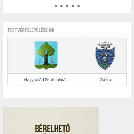
TESTVÉRTELEPÜLÉSEINK
Nagypalád-Fertősalmás
Csóka