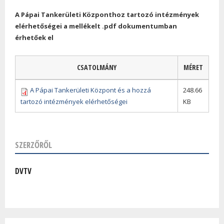
A Pápai Tankerületi Központhoz tartozó intézmények
elérhetőségei a mellékelt .pdf dokumentumban
érhetőek el
CSATOLMÁNY
MÉRET
A Pápai Tankerületi Központ és a hozzá
248.66
tartozó intézmények elérhetőségei
KB
SZERZŐRŐL
DVTV