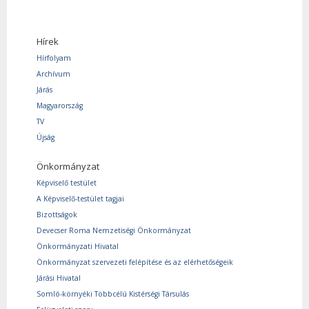
Hírek
Hírfolyam
Archívum
Járás
Magyarország
TV
Újság
Önkormányzat
Képviselő testület
A Képviselő-testület tagjai
Bizottságok
Devecser Roma Nemzetiségi Önkormányzat
Önkormányzati Hivatal
Önkormányzat szervezeti felépítése és az elérhetőségeik
Járási Hivatal
Somló-környéki Többcélú Kistérségi Társulás