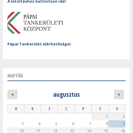
A letöltéshez kattintson ide!
Pápai Tankerület elérhetőségei
NAPTÁR
augusztus
«
»
H
K
S
C
P
S
V
1
2
3
4
5
6
7
8
9
10
11
12
13
14
15
16