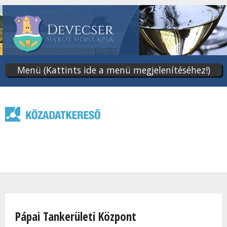
Ugrás
a
tartalomra
Menü (Kattints ide a menü megjelenítéséhez!)
Jelenlegi hely
Pápai Tankerületi Központ