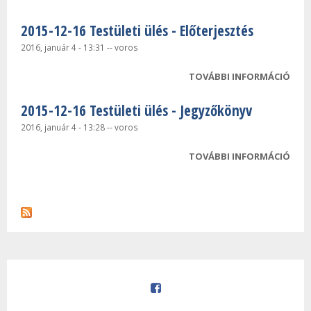
BIZ
2015-12-16 Testületi ülés - Előterjesztés
ÜLÉS
JEG
2016, január 4 - 13:31
--
voros
TAR
TOVÁBBI INFORMÁCIÓ
2015
KAP
TEST
2015-12-16 Testületi ülés - Jegyzőkönyv
ELŐ
TAR
2016, január 4 - 13:28
--
voros
KAP
TOVÁBBI INFORMÁCIÓ
2015
TEST
JEG
TAR
KAP