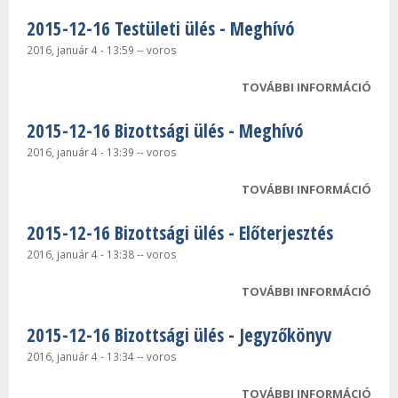
2015-12-16 Testületi ülés - Meghívó
2016, január 4 - 13:59
--
voros
TOVÁBBI INFORMÁCIÓ
2015
TEST
2015-12-16 Bizottsági ülés - Meghívó
MEG
TAR
2016, január 4 - 13:39
--
voros
KAP
TOVÁBBI INFORMÁCIÓ
2015
BIZ
2015-12-16 Bizottsági ülés - Előterjesztés
ÜLÉS
TAR
2016, január 4 - 13:38
--
voros
KAP
TOVÁBBI INFORMÁCIÓ
2015
BIZ
2015-12-16 Bizottsági ülés - Jegyzőkönyv
ÜLÉS
ELŐ
2016, január 4 - 13:34
--
voros
TAR
TOVÁBBI INFORMÁCIÓ
2015
KAP