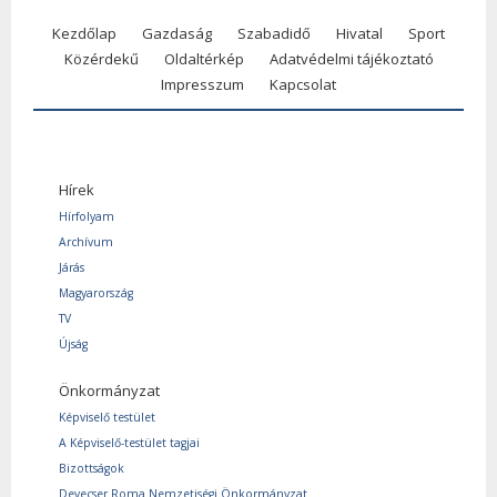
Kezdőlap
Gazdaság
Szabadidő
Hivatal
Sport
Közérdekű
Oldaltérkép
Adatvédelmi tájékoztató
Impresszum
Kapcsolat
Hírek
Hírfolyam
Archívum
Járás
Magyarország
TV
Újság
Önkormányzat
Képviselő testület
A Képviselő-testület tagjai
Bizottságok
Devecser Roma Nemzetiségi Önkormányzat