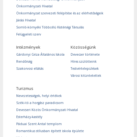
Önkormányzati Hivatal
Önkormányzat szervezeti felépítése és az elérhetőségeik
Járási Hivatal
Somló-környéki Többcélú Kistérségi Társulás
Felügyeleti szerv
Intézmények
Közösségünk
Gárdonyi Géza Általános Iskola
Devecser története
Rendőrség
Híres szülötteink
Szakorvosi ellátás
Testvértelepülések
Városi kitüntetettek
Turizmus
Nevezetességek, helyi értékek
Széki-tó a horgász paradicsom
Devecseri Közös Önkormányzati Hivatal
Esterházy-kastély
Páduai Szent Antal templom
Romantikus stílusban épített iskola épülete