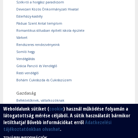
Széki-tó a horgász paradicsom
Devecseri Közös Önkormányzati Hivatal
Esterházy-kastély
Páduai Szent Antal templom
Romantikus stílusban épített iskola épülete
Várkert
Rendszeres rendezvényeink
Somló hegy
Vendéglátás
Grácia Panzió és Vendéglő
Resti vendéglő
Bohám Cukrászda és Cukrászüzem
Gazdaság
Befektetőknek, vállalkozóknak
Weboldalunk sütiket (
cookie
) használ működése folyamán a
Használtcikk piac
látogatottság mérése céljából. A sütik használatát bármikor
Márkáink
letilthatja! Bővebb információkat erről
Adatkezelési
Szabad vállalkozói zóna
tájékoztatónkban olvashat
.
Vállalkozók
TOVÁBBI INFORMÁCIÓK