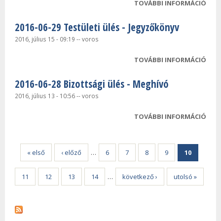
TOVÁBBI INFORMÁCIÓ
2016
TEST
2016-06-29 Testületi ülés - Jegyzőkönyv
ELŐ
TAR
2016, július 15 - 09:19
--
voros
KAP
TOVÁBBI INFORMÁCIÓ
2016
TEST
2016-06-28 Bizottsági ülés - Meghívó
JEG
TAR
2016, július 13 - 10:56
--
voros
KAP
TOVÁBBI INFORMÁCIÓ
2016
BIZ
Oldalak
ÜLÉS
TAR
« első
‹ előző
…
6
7
8
9
10
KAP
11
12
13
14
…
következő ›
utolsó »