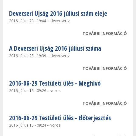
TEST
Devecseri Ujság 2016 júliusi szám eleje
JEG
TAR
2016, július 23 - 19:44
--
devecsertv
KAP
TOVÁBBI INFORMÁCIÓ
DEVE
2016
A Devecseri Ujság 2016 júliusi száma
SZÁM
TAR
2016, július 23 - 19:39
--
devecsertv
KAP
TOVÁBBI INFORMÁCIÓ
A DE
UJSÁ
2016-06-29 Testületi ülés - Meghívó
JÚLI
TAR
2016, július 15 - 09:26
--
voros
KAP
TOVÁBBI INFORMÁCIÓ
2016
TEST
2016-06-29 Testületi ülés - Előterjesztés
MEG
TAR
2016, július 15 - 09:24
--
voros
KAP