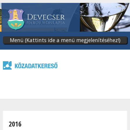
Ugrás
a
tartalomra
Menü (Kattints ide a menü megjelenítéséhez!)
Jelenlegi hely
2016