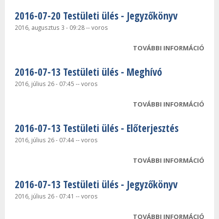
2016-07-20 Testületi ülés - Jegyzőkönyv
2016, augusztus 3 - 09:28
--
voros
TOVÁBBI INFORMÁCIÓ
2016
TEST
2016-07-13 Testületi ülés - Meghívó
JEG
TAR
2016, július 26 - 07:45
--
voros
KAP
TOVÁBBI INFORMÁCIÓ
2016
TEST
2016-07-13 Testületi ülés - Előterjesztés
MEG
TAR
2016, július 26 - 07:44
--
voros
KAP
TOVÁBBI INFORMÁCIÓ
2016
TEST
2016-07-13 Testületi ülés - Jegyzőkönyv
ELŐ
TAR
2016, július 26 - 07:41
--
voros
KAP
TOVÁBBI INFORMÁCIÓ
2016