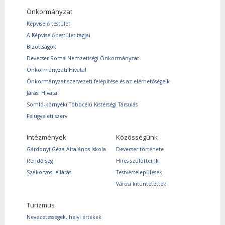
Önkormányzat
Képviselő testület
A Képviselő-testület tagjai
Bizottságok
Devecser Roma Nemzetiségi Önkormányzat
Önkormányzati Hivatal
Önkormányzat szervezeti felépítése és az elérhetőségeik
Járási Hivatal
Somló-környéki Többcélú Kistérségi Társulás
Felügyeleti szerv
Intézmények
Közösségünk
Gárdonyi Géza Általános Iskola
Devecser története
Rendőrség
Híres szülötteink
Szakorvosi ellátás
Testvértelepülések
Városi kitüntetettek
Turizmus
Nevezetességek, helyi értékek