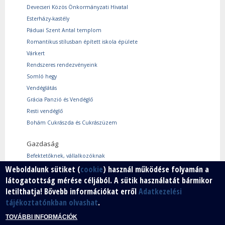
Devecseri Közös Önkormányzati Hivatal
Esterházy-kastély
Páduai Szent Antal templom
Romantikus stílusban épített iskola épülete
Várkert
Rendszeres rendezvényeink
Somló hegy
Vendéglátás
Grácia Panzió és Vendéglő
Resti vendéglő
Bohám Cukrászda és Cukrászüzem
Gazdaság
Befektetőknek, vállalkozóknak
Használtcikk piac
Weboldalunk sütiket (
cookie
) használ működése folyamán a
látogatottság mérése céljából. A sütik használatát bármikor
Márkáink
letilthatja! Bővebb információkat erről
Adatkezelési
Szabad vállalkozói zóna
tájékoztatónkban olvashat
.
Vállalkozók
TOVÁBBI INFORMÁCIÓK