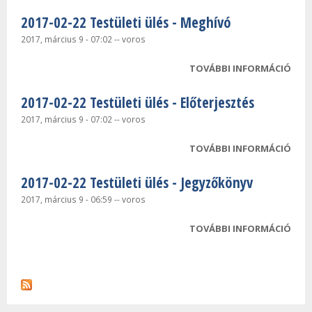
2017-02-22 Testületi ülés - Meghívó
2017, március 9 - 07:02
--
voros
TOVÁBBI INFORMÁCIÓ
2017
TEST
2017-02-22 Testületi ülés - Előterjesztés
MEG
TAR
2017, március 9 - 07:02
--
voros
KAP
TOVÁBBI INFORMÁCIÓ
2017
TEST
2017-02-22 Testületi ülés - Jegyzőkönyv
ELŐ
TAR
2017, március 9 - 06:59
--
voros
KAP
TOVÁBBI INFORMÁCIÓ
2017
TEST
JEG
TAR
KAP