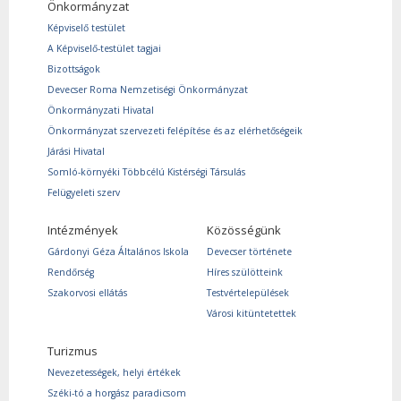
Önkormányzat
Képviselő testület
A Képviselő-testület tagjai
Bizottságok
Devecser Roma Nemzetiségi Önkormányzat
Önkormányzati Hivatal
Önkormányzat szervezeti felépítése és az elérhetőségeik
Járási Hivatal
Somló-környéki Többcélú Kistérségi Társulás
Felügyeleti szerv
Intézmények
Közösségünk
Gárdonyi Géza Általános Iskola
Devecser története
Rendőrség
Híres szülötteink
Szakorvosi ellátás
Testvértelepülések
Városi kitüntetettek
Turizmus
Nevezetességek, helyi értékek
Széki-tó a horgász paradicsom