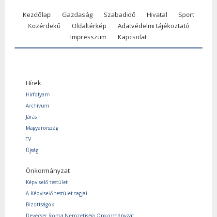
Kezdőlap
Gazdaság
Szabadidő
Hivatal
Sport
Közérdekű
Oldaltérkép
Adatvédelmi tájékoztató
Impresszum
Kapcsolat
Hírek
Hírfolyam
Archívum
Járás
Magyarország
TV
Újság
Önkormányzat
Képviselő testület
A Képviselő-testület tagjai
Bizottságok
Devecser Roma Nemzetiségi Önkormányzat