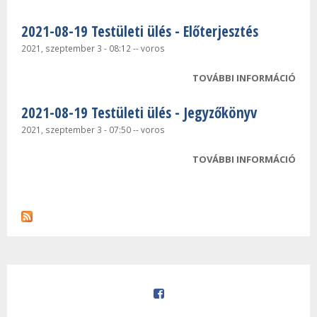
TEST
2021-08-19 Testületi ülés - Előterjesztés
MEG
TAR
2021, szeptember 3 - 08:12
--
voros
KAP
TOVÁBBI INFORMÁCIÓ
2021
TEST
2021-08-19 Testületi ülés - Jegyzőkönyv
ELŐ
TAR
2021, szeptember 3 - 07:50
--
voros
KAP
TOVÁBBI INFORMÁCIÓ
2021
TEST
JEG
TAR
KAP