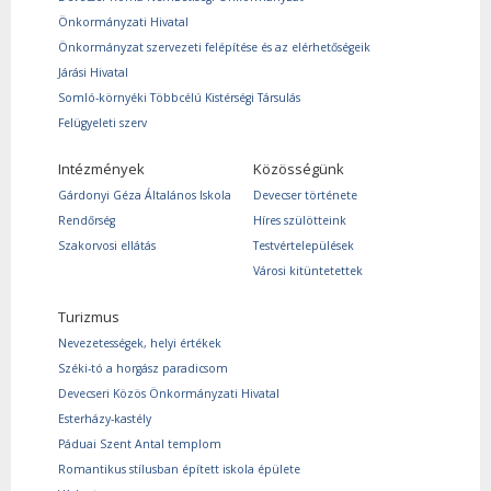
Önkormányzati Hivatal
Önkormányzat szervezeti felépítése és az elérhetőségeik
Járási Hivatal
Somló-környéki Többcélú Kistérségi Társulás
Felügyeleti szerv
Intézmények
Közösségünk
Gárdonyi Géza Általános Iskola
Devecser története
Rendőrség
Híres szülötteink
Szakorvosi ellátás
Testvértelepülések
Városi kitüntetettek
Turizmus
Nevezetességek, helyi értékek
Széki-tó a horgász paradicsom
Devecseri Közös Önkormányzati Hivatal
Esterházy-kastély
Páduai Szent Antal templom
Romantikus stílusban épített iskola épülete