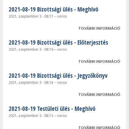
2021-08-19 Bizottsági ülés - Meghívó
2021, szeptember 3 - 08:17
--
voros
TOVÁBBI INFORMÁCIÓ
2021
BIZ
2021-08-19 Bizottsági ülés - Előterjesztés
ÜLÉS
TAR
2021, szeptember 3 - 08:16
--
voros
KAP
TOVÁBBI INFORMÁCIÓ
2021
BIZ
2021-08-19 Bizottsági ülés - Jegyzőkönyv
ÜLÉS
ELŐ
2021, szeptember 3 - 08:14
--
voros
TAR
TOVÁBBI INFORMÁCIÓ
2021
KAP
BIZ
2021-08-19 Testületi ülés - Meghívó
ÜLÉS
JEG
2021, szeptember 3 - 08:13
--
voros
TAR
TOVÁBBI INFORMÁCIÓ
2021
KAP