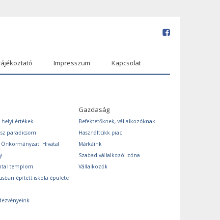
tájékoztató
Impresszum
Kapcsolat
Gazdaság
 helyi értékek
Befektetőknek, vállalkozóknak
ász paradicsom
Használtcikk piac
s Önkormányzati Hivatal
Márkáink
y
Szabad vállalkozói zóna
ntal templom
Vállalkozók
usban épített iskola épülete
dezvényeink