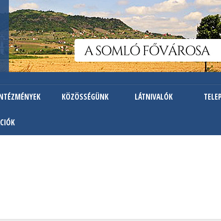
Ugrás
a
tartalomra
INTÉZMÉNYEK
KÖZÖSSÉGÜNK
LÁTNIVALÓK
TELE
CIÓK