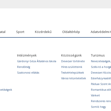
atal
Sport
Közérdekű
Oldaltérkép
Adatvédelmi 
Intézmények
Közösségünk
Turizmus
Gárdonyi Géza Általános Iskola
Devecser története
Nevezetességek,
Rendőrség
Híres szülötteink
Széki-tó a horg
Szakorvosi ellátás
Testvértelepülések
Devecseri Közö
Városi kitüntetettek
Esterházy-kastél
Páduai Szent A
hetőségeik
Romantikus stíl
Várkert
Rendszeres ren
Somló hegy