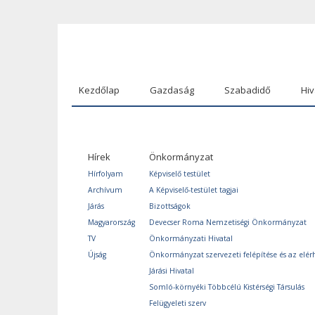
Kezdőlap
Gazdaság
Szabadidő
Hiv
Hírek
Önkormányzat
Hírfolyam
Képviselő testület
Archívum
A Képviselő-testület tagjai
Járás
Bizottságok
Magyarország
Devecser Roma Nemzetiségi Önkormányzat
TV
Önkormányzati Hivatal
Újság
Önkormányzat szervezeti felépítése és az elér
Járási Hivatal
Somló-környéki Többcélú Kistérségi Társulás
Felügyeleti szerv