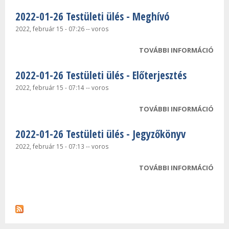
2022-01-26 Testületi ülés - Meghívó
2022, február 15 - 07:26
--
voros
TOVÁBBI INFORMÁCIÓ
2022
TEST
2022-01-26 Testületi ülés - Előterjesztés
MEG
TAR
2022, február 15 - 07:14
--
voros
KAP
TOVÁBBI INFORMÁCIÓ
2022
TEST
2022-01-26 Testületi ülés - Jegyzőkönyv
ELŐ
TAR
2022, február 15 - 07:13
--
voros
KAP
TOVÁBBI INFORMÁCIÓ
2022
TEST
JEG
TAR
KAP