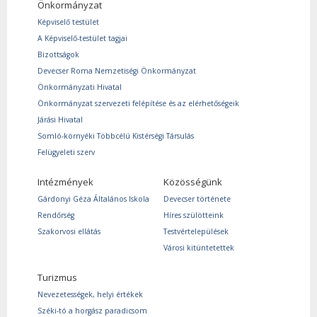
Önkormányzat
Képviselő testület
A Képviselő-testület tagjai
Bizottságok
Devecser Roma Nemzetiségi Önkormányzat
Önkormányzati Hivatal
Önkormányzat szervezeti felépítése és az elérhetőségeik
Járási Hivatal
Somló-környéki Többcélú Kistérségi Társulás
Felügyeleti szerv
Intézmények
Közösségünk
Gárdonyi Géza Általános Iskola
Devecser története
Rendőrség
Híres szülötteink
Szakorvosi ellátás
Testvértelepülések
Városi kitüntetettek
Turizmus
Nevezetességek, helyi értékek
Széki-tó a horgász paradicsom