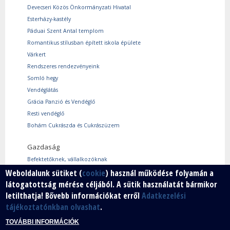
Devecseri Közös Önkormányzati Hivatal
Esterházy-kastély
Páduai Szent Antal templom
Romantikus stílusban épített iskola épülete
Várkert
Rendszeres rendezvényeink
Somló hegy
Vendéglátás
Grácia Panzió és Vendéglő
Resti vendéglő
Bohám Cukrászda és Cukrászüzem
Gazdaság
Befektetőknek, vállalkozóknak
Használtcikk piac
Weboldalunk sütiket (
cookie
) használ működése folyamán a
látogatottság mérése céljából. A sütik használatát bármikor
Márkáink
letilthatja! Bővebb információkat erről
Adatkezelési
Szabad vállalkozói zóna
tájékoztatónkban olvashat
.
Vállalkozók
TOVÁBBI INFORMÁCIÓK