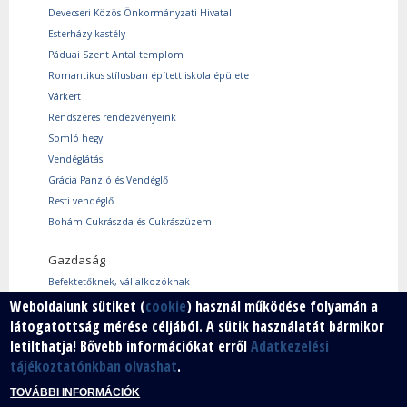
Devecseri Közös Önkormányzati Hivatal
Esterházy-kastély
Páduai Szent Antal templom
Romantikus stílusban épített iskola épülete
Várkert
Rendszeres rendezvényeink
Somló hegy
Vendéglátás
Grácia Panzió és Vendéglő
Resti vendéglő
Bohám Cukrászda és Cukrászüzem
Gazdaság
Befektetőknek, vállalkozóknak
Használtcikk piac
Weboldalunk sütiket (
cookie
) használ működése folyamán a
látogatottság mérése céljából. A sütik használatát bármikor
Márkáink
letilthatja! Bővebb információkat erről
Adatkezelési
Szabad vállalkozói zóna
tájékoztatónkban olvashat
.
Vállalkozók
TOVÁBBI INFORMÁCIÓK