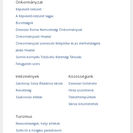
Önkormányzat
Képviselő testület
A Képviselő-testület tagjai
Bizottságok
Devecser Roma Nemzetiségi Önkormányzat
Önkormányzati Hivatal
Önkormányzat szervezeti felépítése és az elérhetőségeik
Járási Hivatal
Somló-környéki Többcélú Kistérségi Társulás
Felügyeleti szerv
Intézmények
Közösségünk
Gárdonyi Géza Általános Iskola
Devecser története
Rendőrség
Híres szülötteink
Szakorvosi ellátás
Testvértelepülések
Városi kitüntetettek
Turizmus
Nevezetességek, helyi értékek
Széki-tó a horgász paradicsom