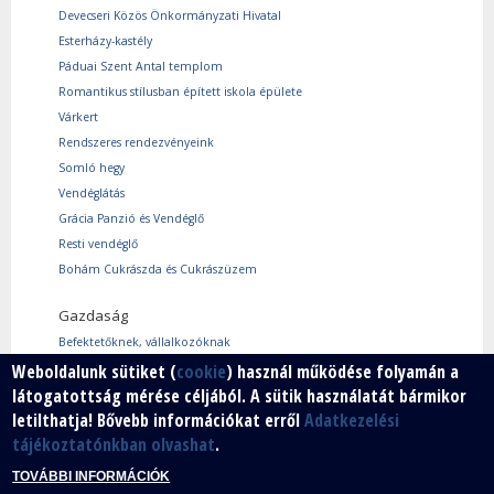
Devecseri Közös Önkormányzati Hivatal
Esterházy-kastély
Páduai Szent Antal templom
Romantikus stílusban épített iskola épülete
Várkert
Rendszeres rendezvényeink
Somló hegy
Vendéglátás
Grácia Panzió és Vendéglő
Resti vendéglő
Bohám Cukrászda és Cukrászüzem
Gazdaság
Befektetőknek, vállalkozóknak
Használtcikk piac
Weboldalunk sütiket (
cookie
) használ működése folyamán a
látogatottság mérése céljából. A sütik használatát bármikor
Márkáink
letilthatja! Bővebb információkat erről
Adatkezelési
Szabad vállalkozói zóna
tájékoztatónkban olvashat
.
Vállalkozók
TOVÁBBI INFORMÁCIÓK