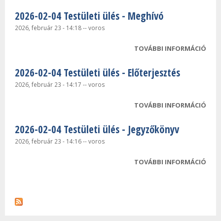
2026-02-04 Testületi ülés - Meghívó
2026, február 23 - 14:18
--
voros
TOVÁBBI INFORMÁCIÓ
2026
TEST
2026-02-04 Testületi ülés - Előterjesztés
MEG
TAR
2026, február 23 - 14:17
--
voros
KAP
TOVÁBBI INFORMÁCIÓ
2026
TEST
2026-02-04 Testületi ülés - Jegyzőkönyv
ELŐ
TAR
2026, február 23 - 14:16
--
voros
KAP
TOVÁBBI INFORMÁCIÓ
2026
TEST
JEG
TAR
KAP