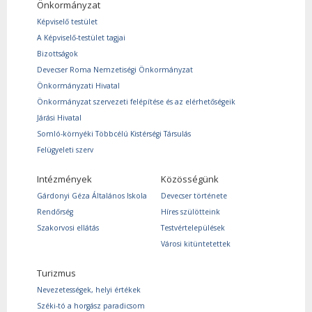
Önkormányzat
Képviselő testület
A Képviselő-testület tagjai
Bizottságok
Devecser Roma Nemzetiségi Önkormányzat
Önkormányzati Hivatal
Önkormányzat szervezeti felépítése és az elérhetőségeik
Járási Hivatal
Somló-környéki Többcélú Kistérségi Társulás
Felügyeleti szerv
Intézmények
Közösségünk
Gárdonyi Géza Általános Iskola
Devecser története
Rendőrség
Híres szülötteink
Szakorvosi ellátás
Testvértelepülések
Városi kitüntetettek
Turizmus
Nevezetességek, helyi értékek
Széki-tó a horgász paradicsom