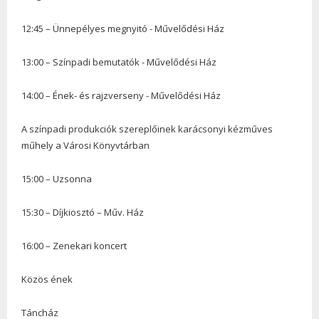
12:45 – Ünnepélyes megnyitó - Művelődési Ház
13:00 – Színpadi bemutatók - Művelődési Ház
14:00 – Ének- és rajzverseny - Művelődési Ház
A színpadi produkciók szereplőinek karácsonyi kézműves
műhely a Városi Könyvtárban
15:00 – Uzsonna
15:30 – Díjkiosztó – Műv. Ház
16:00 – Zenekari koncert
Közös ének
Táncház