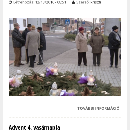
KÉPE
Létrehozás:
12/13/2016 - 08:51
Szerző:
kriszti
TAR
KAPC
TOVÁBBI INFORMÁCIÓ
A HA
GYER
LÁNG
Advent 4. vasárnapja
LOBBA