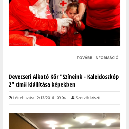
TOVÁBBI INFORMÁCIÓ
A MA
VÖRÖ
MIKU
Devecseri Alkotó Kör "Színeink - Kaleidoszkóp
DEVE
2" című kiállítása képekben
LÁT
TAR
KAPC
Létrehozás:
12/13/2016 - 09:04
Szerző:
kriszti