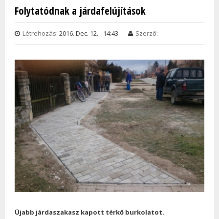
TAR
Folytatódnak a járdafelújítások
KAPC
Létrehozás:
2016. Dec. 12. - 14:43
Szerző:
Újabb járdaszakasz kapott térkő burkolatot.