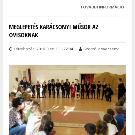
TOVÁBBI INFORMÁCIÓ
A NE
KARÁ
MŰSO
MEGLEPETÉS KARÁCSONYI MŰSOR AZ
OVIB
OVISOKNAK
KÉPE
TAR
KAPC
Létrehozás:
2016. Dec. 13. - 22:04
Szerző:
devecsertv