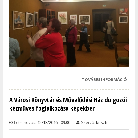
TOVÁBBI INFORMÁCIÓ
DEVE
ALKO
"SZÍN
A Városi Könyvtár és Művelődési Ház dolgozói
KALE
kézműves foglalkozása képekben
2" CÍ
KIÁL
KÉPE
Létrehozás:
12/13/2016 - 09:00
Szerző:
kriszti
TAR
KAPC