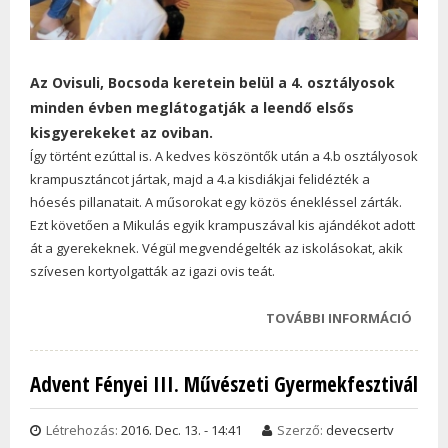
Az Ovisuli, Bocsoda keretein belül a 4. osztályosok
minden évben meglátogatják a leendő elsős
kisgyerekeket az oviban.
Így történt ezúttal is. A kedves köszöntők után a 4.b osztályosok
krampusztáncot jártak, majd a 4.a kisdiákjai felidézték a
hóesés pillanatait. A műsorokat egy közös énekléssel zárták.
Ezt követően a Mikulás egyik krampuszával kis ajándékot adott
át a gyerekeknek. Végül megvendégelték az iskolásokat, akik
szívesen kortyolgatták az igazi ovis teát.
TOVÁBBI INFORMÁCIÓ
MEGL
KARÁ
MŰSO
Advent Fényei III. Művészeti Gyermekfesztivál
OVIS
TAR
Létrehozás:
2016. Dec. 13. - 14:41
Szerző:
devecsertv
KAPC