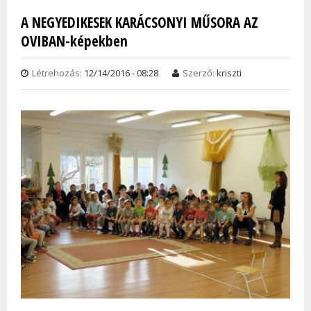
A NEGYEDIKESEK KARÁCSONYI MŰSORA AZ
Oldalak
OVIBAN-képekben
Létrehozás:
12/14/2016 - 08:28
Szerző:
kriszti