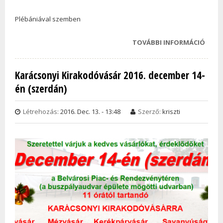
Plébániával szemben
TOVÁBBI INFORMÁCIÓ
ADVEN
MŰVÉ
GYER
Karácsonyi Kirakodóvásár 2016. december 14-
TAR
én (szerdán)
KAPC
Létrehozás:
2016. Dec. 13. - 13:48
Szerző:
kriszti