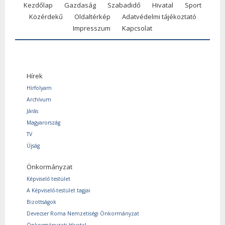
Kezdőlap
Gazdaság
Szabadidő
Hivatal
Sport
Közérdekű
Oldaltérkép
Adatvédelmi tájékoztató
Impresszum
Kapcsolat
Hírek
Hírfolyam
Archívum
Járás
Magyarország
TV
Újság
Önkormányzat
Képviselő testület
A Képviselő-testület tagjai
Bizottságok
Devecser Roma Nemzetiségi Önkormányzat