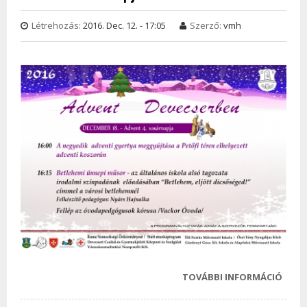
ADVE
Létrehozás:
2016. Dec. 12. - 17:05
Szerző:
vmh
VASÁ
KÉPE
TAR
KAPC
TOVÁBBI INFORMÁCIÓ
ADVE
VASÁ