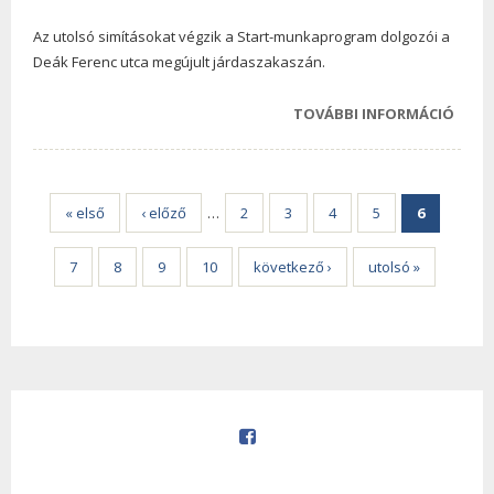
Az utolsó simításokat végzik a Start-munkaprogram dolgozói a
Deák Ferenc utca megújult járdaszakaszán.
TOVÁBBI INFORMÁCIÓ
FOLY
JÁRD
TAR
KAPC
« első
‹ előző
…
2
3
4
5
6
7
8
9
10
következő ›
utolsó »