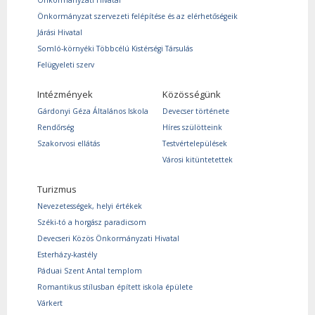
Önkormányzati Hivatal
Önkormányzat szervezeti felépítése és az elérhetőségeik
Járási Hivatal
Somló-környéki Többcélú Kistérségi Társulás
Felügyeleti szerv
Intézmények
Közösségünk
Gárdonyi Géza Általános Iskola
Devecser története
Rendőrség
Híres szülötteink
Szakorvosi ellátás
Testvértelepülések
Városi kitüntetettek
Turizmus
Nevezetességek, helyi értékek
Széki-tó a horgász paradicsom
Devecseri Közös Önkormányzati Hivatal
Esterházy-kastély
Páduai Szent Antal templom
Romantikus stílusban épített iskola épülete
Várkert