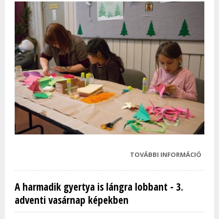
TOVÁBBI INFORMÁCIÓ
A VÁ
KÖNY
MŰVE
A harmadik gyertya is lángra lobbant - 3.
DOLG
adventi vasárnap képekben
KÉZM
FOGL