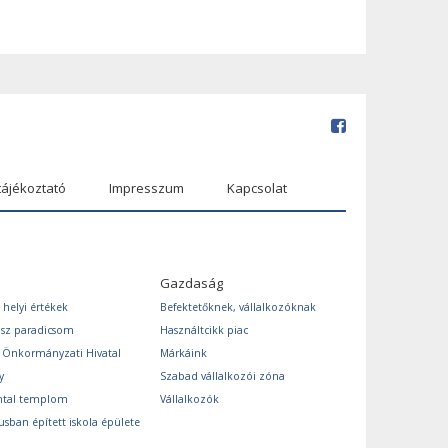
tájékoztató
Impresszum
Kapcsolat
Gazdaság
 helyi értékek
Befektetőknek, vállalkozóknak
ász paradicsom
Használtcikk piac
s Önkormányzati Hivatal
Márkáink
y
Szabad vállalkozói zóna
ntal templom
Vállalkozók
usban épített iskola épülete