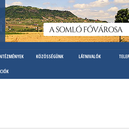
Ugrás
a
tartalomra
INTÉZMÉNYEK
KÖZÖSSÉGÜNK
LÁTNIVALÓK
TELE
CIÓK