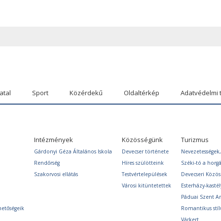
atal
Sport
Közérdekű
Oldaltérkép
Adatvédelmi 
Intézmények
Közösségünk
Turizmus
Gárdonyi Géza Általános Iskola
Devecser története
Nevezetességek,
Rendőrség
Híres szülötteink
Széki-tó a horg
Szakorvosi ellátás
Testvértelepülések
Devecseri Közö
Városi kitüntetettek
Esterházy-kastél
Páduai Szent A
hetőségeik
Romantikus stíl
Várkert