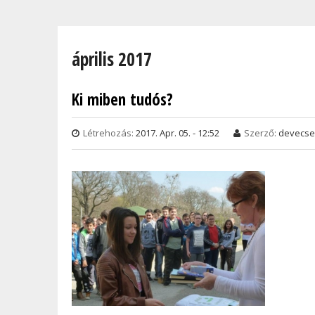
Jelenlegi hely
április 2017
Ki miben tudós?
Oldalak
Létrehozás:
2017. Apr. 05. - 12:52
Szerző:
devecse