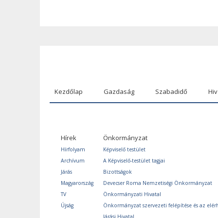
Kezdőlap
Gazdaság
Szabadidő
Hiv
Hírek
Önkormányzat
Hírfolyam
Képviselő testület
Archívum
A Képviselő-testület tagjai
Járás
Bizottságok
Magyarország
Devecser Roma Nemzetiségi Önkormányzat
TV
Önkormányzati Hivatal
Újság
Önkormányzat szervezeti felépítése és az elér
Járási Hivatal