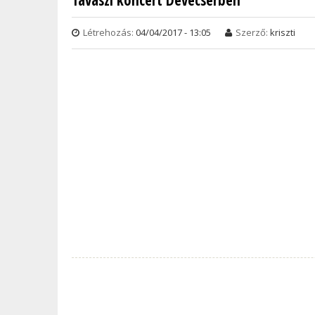
Tavaszi koncert Devecserben
Létrehozás:
04/04/2017 - 13:05
Szerző:
kriszti