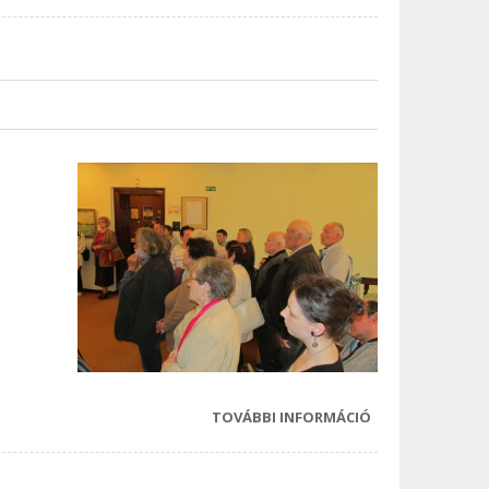
TANDEM
SZOCIÁLIS
SZÖVETKEZET
TARTALOMMAL
KAPCSOLATOSA
TOVÁBBI INFORMÁCIÓ
EGY KORTY
MŰVÉSZET -
FESTMÉNYKIÁLLÍ