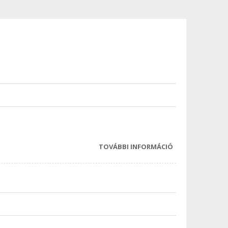
TOVÁBBI INFORMÁCIÓ
BAKONY-SOML
NÉPMŰVÉSZETI
TALÁLKOZÓ 201
TARTALOMMAL
KAPCSOLATOSA