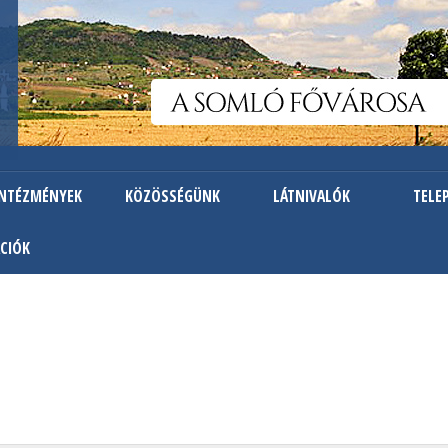
Ugrás
a
tartalomra
INTÉZMÉNYEK
KÖZÖSSÉGÜNK
LÁTNIVALÓK
TELE
CIÓK