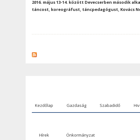
2016. május 13-14. között Devecserben második a
táncost, koreográfust, táncpedagógust, Kovács No
Kezdőlap
Gazdaság
Szabadidő
Hiv
Hírek
Önkormányzat