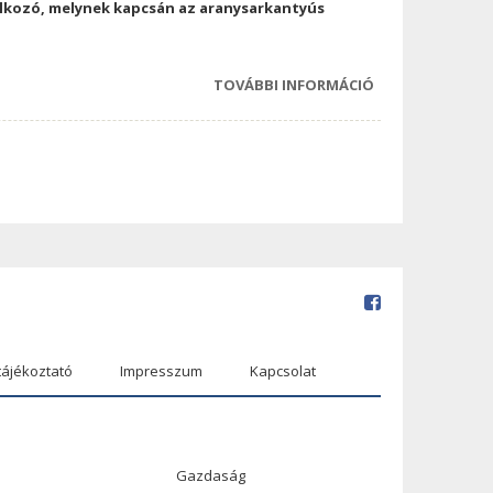
lkozó, melynek kapcsán az aranysarkantyús
TOVÁBBI INFORMÁCIÓ
BAKONY-SOML
NÉPMŰVÉSZETI
TALÁLKOZÓ
GYERMEK
NÉPTÁNC GÁLA
TARTALOMMAL
KAPCSOLATOSA
tájékoztató
Impresszum
Kapcsolat
Gazdaság