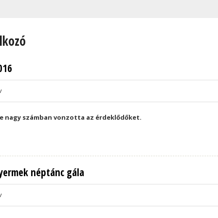
lkozó
016
v
ére nagy számban vonzotta az érdeklődőket.
yermek néptánc gála
v