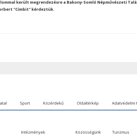
lkalommal került megrendezésre a Bakony-Somló Népművészeti Talá
rbert "Cimbit" kérdeztük.
atal
Sport
Közérdekű
Oldaltérkép
Adatvédelmi 
Intézmények
Közösségünk
Turizmus