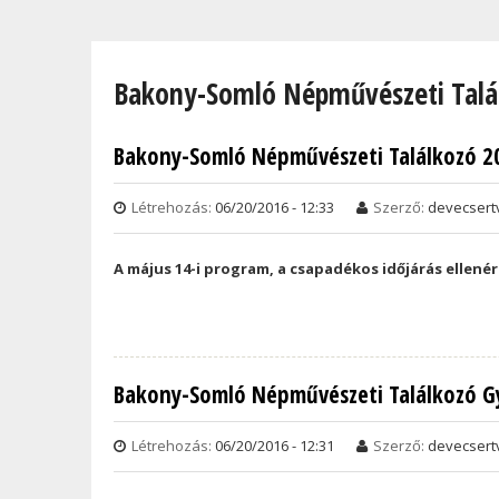
Jelenlegi hely
Bakony-Somló Népművészeti Talá
Bakony-Somló Népművészeti Találkozó 2
Létrehozás:
06/20/2016 - 12:33
Szerző:
devecsert
A május 14-i program, a csapadékos időjárás ellen
Bakony-Somló Népművészeti Találkozó G
Létrehozás:
06/20/2016 - 12:31
Szerző:
devecsert