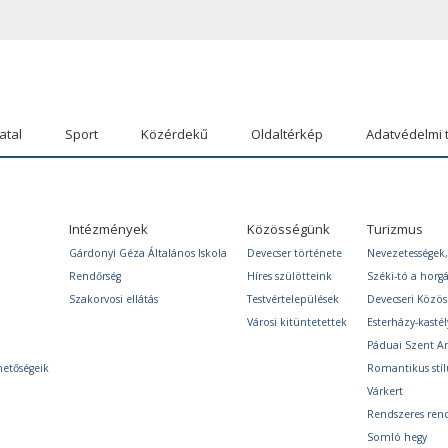
atal
Sport
Közérdekű
Oldaltérkép
Adatvédelmi 
Intézmények
Közösségünk
Turizmus
Gárdonyi Géza Általános Iskola
Devecser története
Nevezetességek,
Rendőrség
Híres szülötteink
Széki-tó a horg
Szakorvosi ellátás
Testvértelepülések
Devecseri Közö
Városi kitüntetettek
Esterházy-kastél
Páduai Szent A
hetőségeik
Romantikus stíl
Várkert
Rendszeres ren
Somló hegy