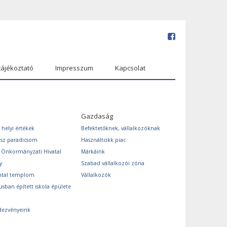
tájékoztató
Impresszum
Kapcsolat
Gazdaság
 helyi értékek
Befektetőknek, vállalkozóknak
ász paradicsom
Használtcikk piac
s Önkormányzati Hivatal
Márkáink
y
Szabad vállalkozói zóna
ntal templom
Vállalkozók
usban épített iskola épülete
dezvényeink