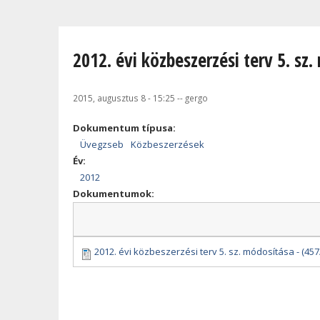
Jelenlegi hely
2012. évi közbeszerzési terv 5. sz.
2015, augusztus 8 - 15:25
--
gergo
Dokumentum típusa:
Üvegzseb
Közbeszerzések
Év:
2012
Dokumentumok:
2012. évi közbeszerzési terv 5. sz. módosítása - (457/