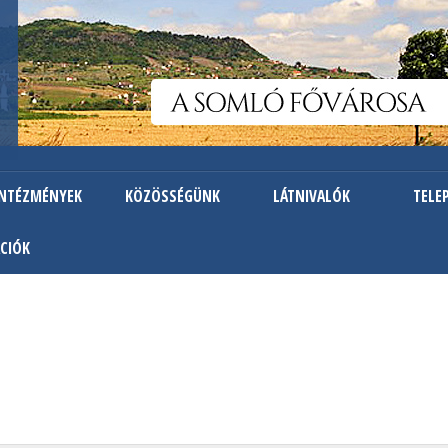
Ugrás
a
tartalomra
INTÉZMÉNYEK
KÖZÖSSÉGÜNK
LÁTNIVALÓK
TELE
CIÓK