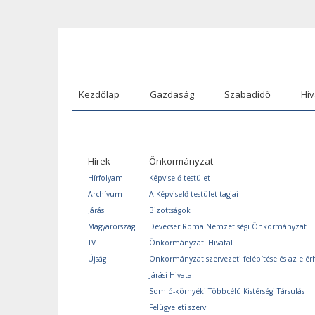
Kezdőlap
Gazdaság
Szabadidő
Hiv
Hírek
Önkormányzat
Hírfolyam
Képviselő testület
Archívum
A Képviselő-testület tagjai
Járás
Bizottságok
Magyarország
Devecser Roma Nemzetiségi Önkormányzat
TV
Önkormányzati Hivatal
Újság
Önkormányzat szervezeti felépítése és az elér
Járási Hivatal
Somló-környéki Többcélú Kistérségi Társulás
Felügyeleti szerv