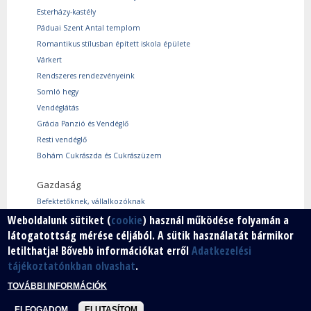
Esterházy-kastély
Páduai Szent Antal templom
Romantikus stílusban épített iskola épülete
Várkert
Rendszeres rendezvényeink
Somló hegy
Vendéglátás
Grácia Panzió és Vendéglő
Resti vendéglő
Bohám Cukrászda és Cukrászüzem
Gazdaság
Befektetőknek, vállalkozóknak
Használtcikk piac
Weboldalunk sütiket (
cookie
) használ működése folyamán a
látogatottság mérése céljából. A sütik használatát bármikor
Márkáink
letilthatja! Bővebb információkat erről
Adatkezelési
Szabad vállalkozói zóna
tájékoztatónkban olvashat
.
Vállalkozók
TOVÁBBI INFORMÁCIÓK
ELFOGADOM
ELUTASÍTOM