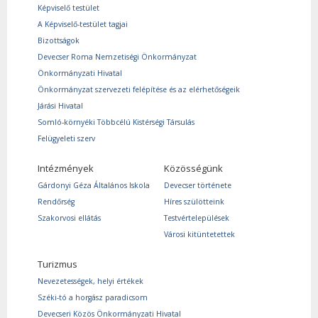
Képviselő testület
A Képviselő-testület tagjai
Bizottságok
Devecser Roma Nemzetiségi Önkormányzat
Önkormányzati Hivatal
Önkormányzat szervezeti felépítése és az elérhetőségeik
Járási Hivatal
Somló-környéki Többcélú Kistérségi Társulás
Felügyeleti szerv
Intézmények
Közösségünk
Gárdonyi Géza Általános Iskola
Devecser története
Rendőrség
Híres szülötteink
Szakorvosi ellátás
Testvértelepülések
Városi kitüntetettek
Turizmus
Nevezetességek, helyi értékek
Széki-tó a horgász paradicsom
Devecseri Közös Önkormányzati Hivatal