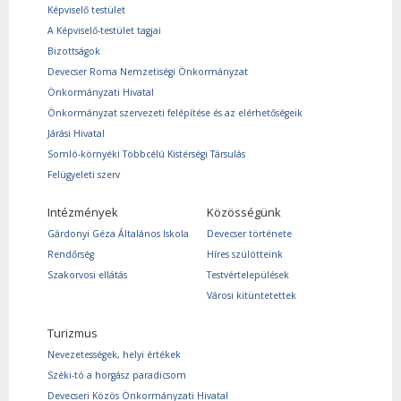
Képviselő testület
A Képviselő-testület tagjai
Bizottságok
Devecser Roma Nemzetiségi Önkormányzat
Önkormányzati Hivatal
Önkormányzat szervezeti felépítése és az elérhetőségeik
Járási Hivatal
Somló-környéki Többcélú Kistérségi Társulás
Felügyeleti szerv
Intézmények
Közösségünk
Gárdonyi Géza Általános Iskola
Devecser története
Rendőrség
Híres szülötteink
Szakorvosi ellátás
Testvértelepülések
Városi kitüntetettek
Turizmus
Nevezetességek, helyi értékek
Széki-tó a horgász paradicsom
Devecseri Közös Önkormányzati Hivatal