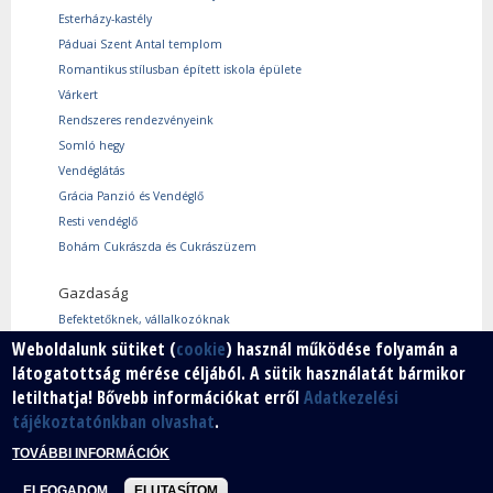
Esterházy-kastély
Páduai Szent Antal templom
Romantikus stílusban épített iskola épülete
Várkert
Rendszeres rendezvényeink
Somló hegy
Vendéglátás
Grácia Panzió és Vendéglő
Resti vendéglő
Bohám Cukrászda és Cukrászüzem
Gazdaság
Befektetőknek, vállalkozóknak
Használtcikk piac
Weboldalunk sütiket (
cookie
) használ működése folyamán a
látogatottság mérése céljából. A sütik használatát bármikor
Márkáink
letilthatja! Bővebb információkat erről
Adatkezelési
Szabad vállalkozói zóna
tájékoztatónkban olvashat
.
Vállalkozók
TOVÁBBI INFORMÁCIÓK
ELFOGADOM
ELUTASÍTOM