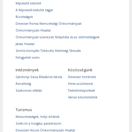
Képviselő testület
A Képviselő-testület tagjai
Bizottságok
Devecser Roma Nemzetiségi Önkormányzat
Önkormányzati Hivatal
Önkormányzat szervezeti felépítése és az elérhetőségeik
Járási Hivatal
Somló-környéki Többcélú Kistérségi Társulás
Felügyeleti szerv
Intézmények
Közösségünk
Gárdonyi Géza Általános Iskola
Devecser története
Rendőrség
Híres szülötteink
Szakorvosi ellátás
Testvértelepülések
Városi kitüntetettek
Turizmus
Nevezetességek, helyi értékek
Széki-tó a horgász paradicsom
Devecseri Közös Önkormányzati Hivatal