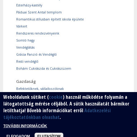
Esterházy-kastély
Páduai Szent Antal templom
Romantikus stílusban épített iskola épülete
Várkert
Rendszeres rendezvényeink
Somló hegy
Vendéglátás
Grácia Panzió és Vendéglő
Resti vendéglő
Bohám Cukrászda és Cukrászüzem
Gazdaság
Befektetőknek, vállalkozóknak
Használtcikk piac
Weboldalunk sütiket (
cookie
) használ működése folyamán a
látogatottság mérése céljából. A sütik használatát bármikor
Márkáink
letilthatja! Bővebb információkat erről
Adatkezelési
Szabad vállalkozói zóna
tájékoztatónkban olvashat
.
Vállalkozók
TOVÁBBI INFORMÁCIÓK
ELFOGADOM
ELUTASÍTOM