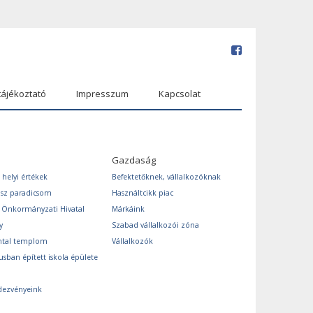
tájékoztató
Impresszum
Kapcsolat
Gazdaság
 helyi értékek
Befektetőknek, vállalkozóknak
ász paradicsom
Használtcikk piac
s Önkormányzati Hivatal
Márkáink
y
Szabad vállalkozói zóna
ntal templom
Vállalkozók
usban épített iskola épülete
dezvényeink