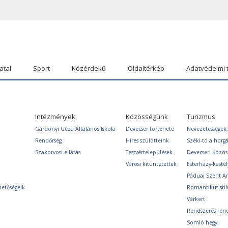
atal
Sport
Közérdekű
Oldaltérkép
Adatvédelmi 
Intézmények
Közösségünk
Turizmus
Gárdonyi Géza Általános Iskola
Devecser története
Nevezetességek,
Rendőrség
Híres szülötteink
Széki-tó a horg
Szakorvosi ellátás
Testvértelepülések
Devecseri Közö
Városi kitüntetettek
Esterházy-kastél
Páduai Szent A
hetőségeik
Romantikus stíl
Várkert
Rendszeres ren
Somló hegy