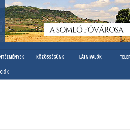
Ugrás
a
tartalomra
INTÉZMÉNYEK
KÖZÖSSÉGÜNK
LÁTNIVALÓK
TELE
CIÓK