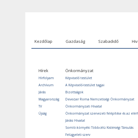
Kezdőlap
Gazdaság
Szabadidő
Hiv
Hírek
Önkormányzat
Hírfolyam
Képviselő testület
Archívum
A Képviselő-testület tagjai
Járás
Bizottságok
Magyarország
Devecser Roma Nemzetiségi Önkormányzat
TV
Önkormányzati Hivatal
Újság
Önkormányzat szervezeti felépítése és az elér
Járási Hivatal
Somló-környéki Többcélú Kistérségi Társulás
Felügyeleti szerv