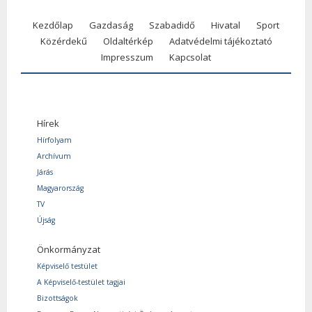
Kezdőlap
Gazdaság
Szabadidő
Hivatal
Sport
Közérdekű
Oldaltérkép
Adatvédelmi tájékoztató
Impresszum
Kapcsolat
Hírek
Hírfolyam
Archívum
Járás
Magyarország
TV
Újság
Önkormányzat
Képviselő testület
A Képviselő-testület tagjai
Bizottságok