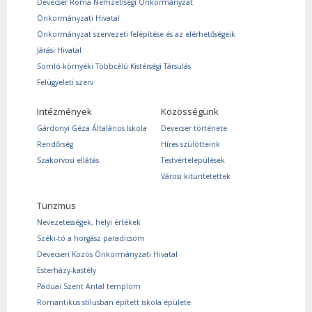
Devecser Roma Nemzetiségi Önkormányzat
Önkormányzati Hivatal
Önkormányzat szervezeti felépítése és az elérhetőségeik
Járási Hivatal
Somló-környéki Többcélú Kistérségi Társulás
Felügyeleti szerv
Intézmények
Közösségünk
Gárdonyi Géza Általános Iskola
Devecser története
Rendőrség
Híres szülötteink
Szakorvosi ellátás
Testvértelepülések
Városi kitüntetettek
Turizmus
Nevezetességek, helyi értékek
Széki-tó a horgász paradicsom
Devecseri Közös Önkormányzati Hivatal
Esterházy-kastély
Páduai Szent Antal templom
Romantikus stílusban épített iskola épülete