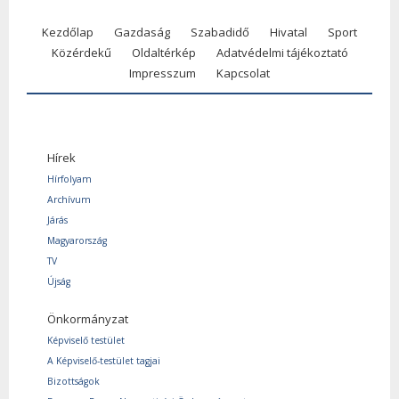
Kezdőlap
Gazdaság
Szabadidő
Hivatal
Sport
Közérdekű
Oldaltérkép
Adatvédelmi tájékoztató
Impresszum
Kapcsolat
Hírek
Hírfolyam
Archívum
Járás
Magyarország
TV
Újság
Önkormányzat
Képviselő testület
A Képviselő-testület tagjai
Bizottságok