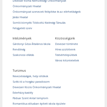
Devecser Roma Nemzetiségi Önkormányzat
Önkormányzati Hivatal
Önkormányzat szervezeti felépítése és az elérhetőségeik
Járási Hivatal
Somló-környéki Többcélú Kistérségi Társulás
Felügyeleti szerv
Intézmények
Közösségünk
Gárdonyi Géza Általános Iskola
Devecser története
Rendőrség
Híres szülötteink
Szakorvosi ellátás
Testvértelepülések
Városi kitüntetettek
Turizmus
Nevezetességek, helyi értékek
Széki-tó a horgász paradicsom
Devecseri Közös Önkormányzati Hivatal
Esterházy-kastély
Páduai Szent Antal templom
Romantikus stílusban épített iskola épülete