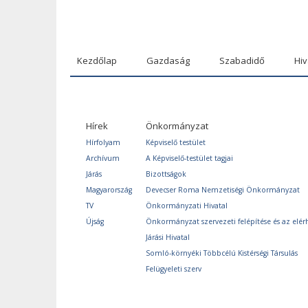
Kezdőlap
Gazdaság
Szabadidő
Hiv
Hírek
Önkormányzat
Hírfolyam
Képviselő testület
Archívum
A Képviselő-testület tagjai
Járás
Bizottságok
Magyarország
Devecser Roma Nemzetiségi Önkormányzat
TV
Önkormányzati Hivatal
Újság
Önkormányzat szervezeti felépítése és az elér
Járási Hivatal
Somló-környéki Többcélú Kistérségi Társulás
Felügyeleti szerv