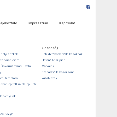
tájékoztató
Impresszum
Kapcsolat
Gazdaság
 helyi értékek
Befektetőknek, vállalkozóknak
ász paradicsom
Használtcikk piac
s Önkormányzati Hivatal
Márkáink
y
Szabad vállalkozói zóna
ntal templom
Vállalkozók
usban épített iskola épülete
dezvényeink
s Vendéglő