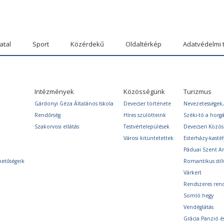
atal
Sport
Közérdekű
Oldaltérkép
Adatvédelmi 
Intézmények
Közösségünk
Turizmus
Gárdonyi Géza Általános Iskola
Devecser története
Nevezetességek,
Rendőrség
Híres szülötteink
Széki-tó a horg
Szakorvosi ellátás
Testvértelepülések
Devecseri Közö
Városi kitüntetettek
Esterházy-kastél
Páduai Szent A
hetőségeik
Romantikus stíl
Várkert
Rendszeres ren
Somló hegy
Vendéglátás
Grácia Panzió é