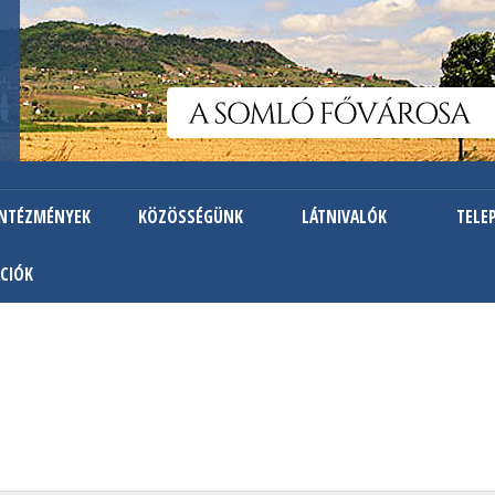
Ugrás
a
tartalomra
INTÉZMÉNYEK
KÖZÖSSÉGÜNK
LÁTNIVALÓK
TELE
CIÓK