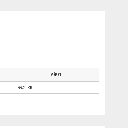
MÉRET
199.21 KB