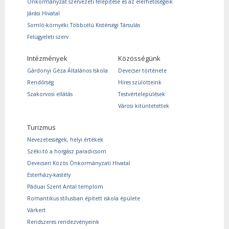
Önkormányzat szervezeti felépítése és az elérhetőségeik
Járási Hivatal
Somló-környéki Többcélú Kistérségi Társulás
Felügyeleti szerv
Intézmények
Közösségünk
Gárdonyi Géza Általános Iskola
Devecser története
Rendőrség
Híres szülötteink
Szakorvosi ellátás
Testvértelepülések
Városi kitüntetettek
Turizmus
Nevezetességek, helyi értékek
Széki-tó a horgász paradicsom
Devecseri Közös Önkormányzati Hivatal
Esterházy-kastély
Páduai Szent Antal templom
Romantikus stílusban épített iskola épülete
Várkert
Rendszeres rendezvényeink