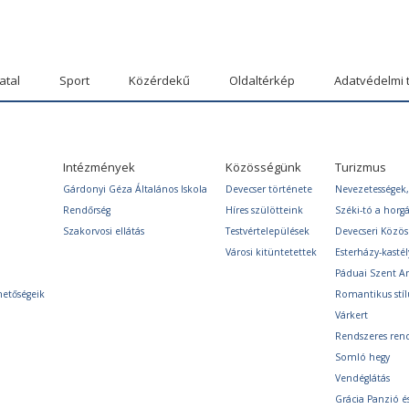
atal
Sport
Közérdekű
Oldaltérkép
Adatvédelmi 
Intézmények
Közösségünk
Turizmus
Gárdonyi Géza Általános Iskola
Devecser története
Nevezetességek,
Rendőrség
Híres szülötteink
Széki-tó a horg
Szakorvosi ellátás
Testvértelepülések
Devecseri Közö
Városi kitüntetettek
Esterházy-kastél
Páduai Szent A
hetőségeik
Romantikus stíl
Várkert
Rendszeres ren
Somló hegy
Vendéglátás
Grácia Panzió é