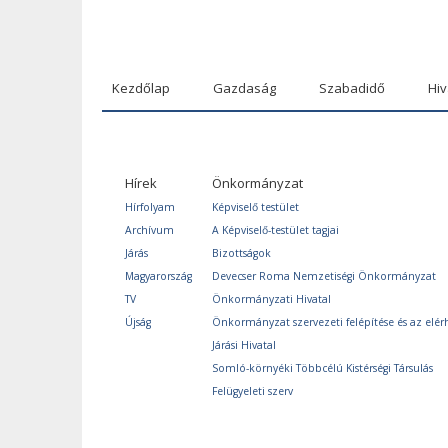
Kezdőlap
Gazdaság
Szabadidő
Hiv
Hírek
Önkormányzat
Hírfolyam
Képviselő testület
Archívum
A Képviselő-testület tagjai
Járás
Bizottságok
Magyarország
Devecser Roma Nemzetiségi Önkormányzat
TV
Önkormányzati Hivatal
Újság
Önkormányzat szervezeti felépítése és az elér
Járási Hivatal
Somló-környéki Többcélú Kistérségi Társulás
Felügyeleti szerv