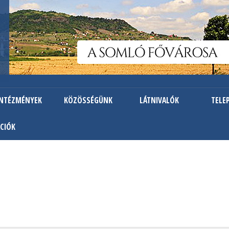
Ugrás
a
tartalomra
INTÉZMÉNYEK
KÖZÖSSÉGÜNK
LÁTNIVALÓK
TELE
CIÓK