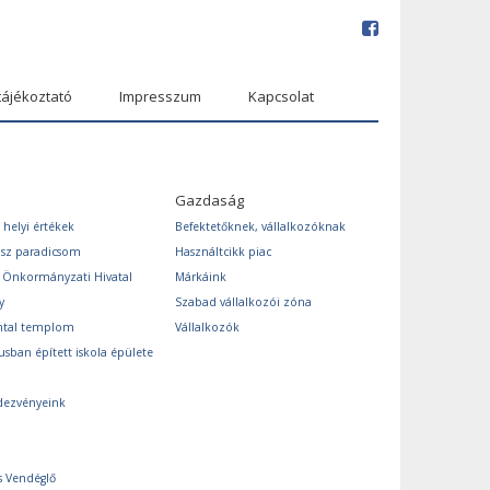
tájékoztató
Impresszum
Kapcsolat
Gazdaság
 helyi értékek
Befektetőknek, vállalkozóknak
ász paradicsom
Használtcikk piac
s Önkormányzati Hivatal
Márkáink
y
Szabad vállalkozói zóna
ntal templom
Vállalkozók
usban épített iskola épülete
dezvényeink
s Vendéglő