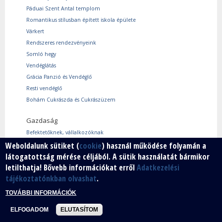
Páduai Szent Antal templom
Romantikus stílusban épített iskola épülete
Várkert
Rendszeres rendezvényeink
Somló hegy
Vendéglátás
Grácia Panzió és Vendéglő
Resti vendéglő
Bohám Cukrászda és Cukrászüzem
Gazdaság
Befektetőknek, vállalkozóknak
Használtcikk piac
Weboldalunk sütiket (
cookie
) használ működése folyamán a
látogatottság mérése céljából. A sütik használatát bármikor
Márkáink
letilthatja! Bővebb információkat erről
Adatkezelési
Szabad vállalkozói zóna
tájékoztatónkban olvashat
.
Vállalkozók
TOVÁBBI INFORMÁCIÓK
ELFOGADOM
ELUTASÍTOM