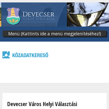
Ugrás
a
tartalomra
Menü (Kattints ide a menü megjelenítéséhez!)
Jelenlegi hely
Devecser Város Helyi Választási