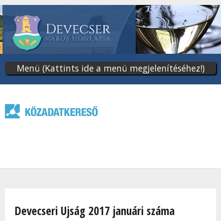
Ugrás
a
tartalomra
Menü (Kattints ide a menü megjelenítéséhez!)
Jelenlegi hely
Devecseri Ujság 2017 januári száma