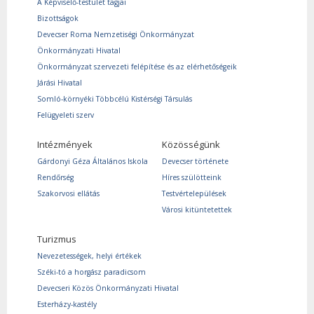
A Képviselő-testület tagjai
Bizottságok
Devecser Roma Nemzetiségi Önkormányzat
Önkormányzati Hivatal
Önkormányzat szervezeti felépítése és az elérhetőségeik
Járási Hivatal
Somló-környéki Többcélú Kistérségi Társulás
Felügyeleti szerv
Intézmények
Közösségünk
Gárdonyi Géza Általános Iskola
Devecser története
Rendőrség
Híres szülötteink
Szakorvosi ellátás
Testvértelepülések
Városi kitüntetettek
Turizmus
Nevezetességek, helyi értékek
Széki-tó a horgász paradicsom
Devecseri Közös Önkormányzati Hivatal
Esterházy-kastély