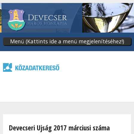
Ugrás
a
tartalomra
Menü (Kattints ide a menü megjelenítéséhez!)
Jelenlegi hely
Devecseri Ujság 2017 márciusi száma