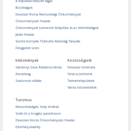
A Képviselő-testület tagjai
Bizottságok
Devecser Roma Nemzetiségi Önkormányzat
Önkormányzati Hivatal
Önkormányzat szervezeti felépítése és az elérhetőségeik
Járási Hivatal
Somló-környéki Többcélú Kistérségi Társulás
Felügyeleti szerv
Intézmények
Közösségünk
Gárdonyi Géza Általános Iskola
Devecser története
Rendőrség
Híres szülötteink
Szakorvosi ellátás
Testvértelepülések
Városi kitüntetettek
Turizmus
Nevezetességek, helyi értékek
Széki-tó a horgász paradicsom
Devecseri Közös Önkormányzati Hivatal
Esterházy-kastély