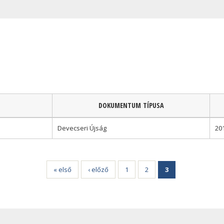
DOKUMENTUM TÍPUSA
Devecseri Újság
20
« első
‹ előző
1
2
3