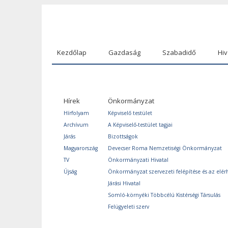
Kezdőlap
Gazdaság
Szabadidő
Hiv
Hírek
Önkormányzat
Hírfolyam
Képviselő testület
Archívum
A Képviselő-testület tagjai
Járás
Bizottságok
Magyarország
Devecser Roma Nemzetiségi Önkormányzat
TV
Önkormányzati Hivatal
Újság
Önkormányzat szervezeti felépítése és az elér
Járási Hivatal
Somló-környéki Többcélú Kistérségi Társulás
Felügyeleti szerv