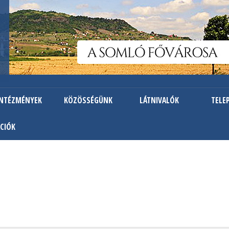
Ugrás
a
tartalomra
INTÉZMÉNYEK
KÖZÖSSÉGÜNK
LÁTNIVALÓK
TELE
CIÓK