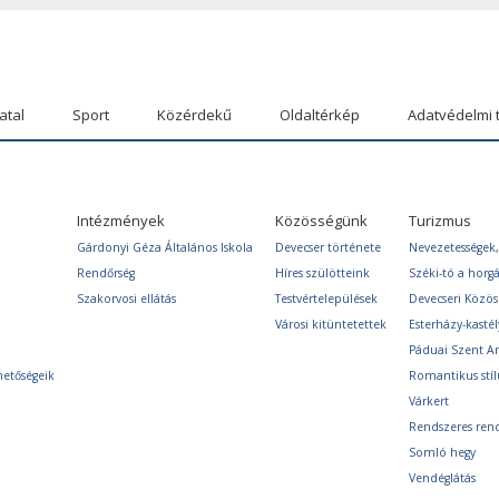
atal
Sport
Közérdekű
Oldaltérkép
Adatvédelmi 
Intézmények
Közösségünk
Turizmus
Gárdonyi Géza Általános Iskola
Devecser története
Nevezetességek,
Rendőrség
Híres szülötteink
Széki-tó a horg
Szakorvosi ellátás
Testvértelepülések
Devecseri Közö
Városi kitüntetettek
Esterházy-kastél
Páduai Szent A
hetőségeik
Romantikus stíl
Várkert
Rendszeres ren
Somló hegy
Vendéglátás