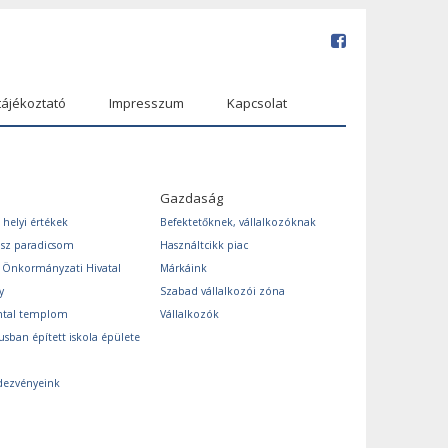
tájékoztató
Impresszum
Kapcsolat
Gazdaság
 helyi értékek
Befektetőknek, vállalkozóknak
ász paradicsom
Használtcikk piac
s Önkormányzati Hivatal
Márkáink
y
Szabad vállalkozói zóna
ntal templom
Vállalkozók
usban épített iskola épülete
dezvényeink