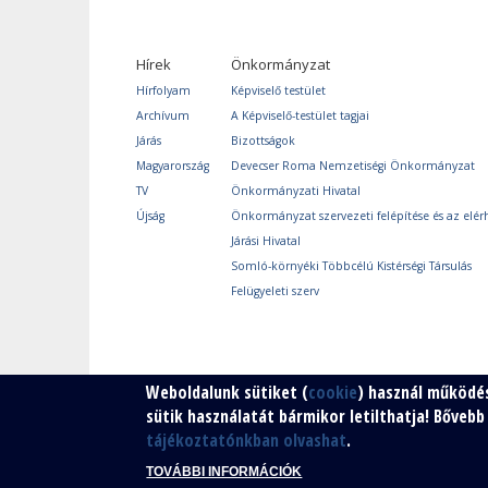
Hírek
Önkormányzat
Hírfolyam
Képviselő testület
Archívum
A Képviselő-testület tagjai
Járás
Bizottságok
Magyarország
Devecser Roma Nemzetiségi Önkormányzat
TV
Önkormányzati Hivatal
Újság
Önkormányzat szervezeti felépítése és az elér
Járási Hivatal
Somló-környéki Többcélú Kistérségi Társulás
Felügyeleti szerv
Weboldalunk sütiket (
cookie
) használ működé
sütik használatát bármikor letilthatja! Bőveb
tájékoztatónkban olvashat
.
TOVÁBBI INFORMÁCIÓK