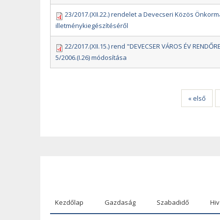
23/2017.(XII.22.) rendelet a Devecseri Közös Önkormá
illetménykiegészítéséről
22/2017.(XII.15.) rend "DEVECSER VÁROS ÉV RENDŐRE
5/2006.(I.26) módosítása
Oldalak
« első
Kezdőlap
Gazdaság
Szabadidő
Hiv