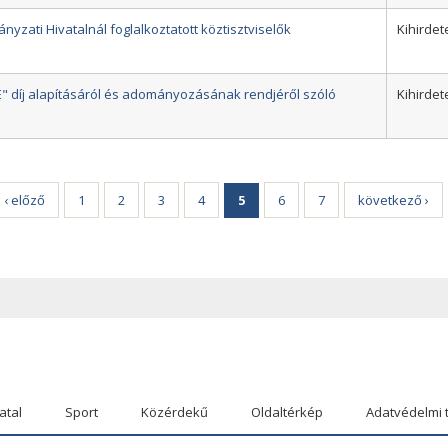
nyzati Hivatalnál foglalkoztatott köztisztviselők
Kihirdet
" díj alapításáról és adományozásának rendjéről szóló
Kihirdet
‹ előző
1
2
3
4
5
6
7
következő ›
atal
Sport
Közérdekű
Oldaltérkép
Adatvédelmi 