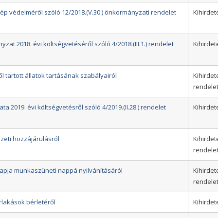
kép védelméről szóló 12/2018.(V.30.) önkormányzati rendelet
Kihirdet
at 2018. évi költségvetéséről szóló 4/2018.(III.1.) rendelet
Kihirdet
l tartott állatok tartásának szabályairól
Kihirdet
rendele
 2019. évi költségvetésről szóló 4/2019.(II.28.) rendelet
Kihirdet
szeti hozzájárulásról
Kihirdet
rendele
ők Napja munkaszüneti nappá nyilvánításáról
Kihirdet
rendele
érlakások bérletéről
Kihirdet