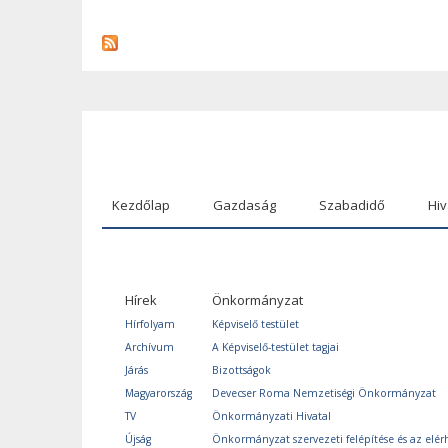
Kezdőlap
Gazdaság
Szabadidő
Hiv
Hírek
Önkormányzat
Hírfolyam
Képviselő testület
Archívum
A Képviselő-testület tagjai
Járás
Bizottságok
Magyarország
Devecser Roma Nemzetiségi Önkormányzat
TV
Önkormányzati Hivatal
Újság
Önkormányzat szervezeti felépítése és az elér