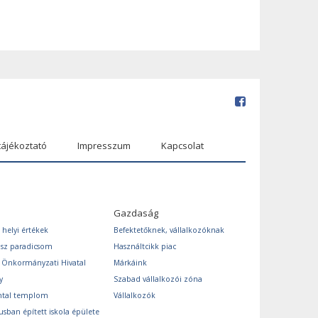
tájékoztató
Impresszum
Kapcsolat
Gazdaság
 helyi értékek
Befektetőknek, vállalkozóknak
ász paradicsom
Használtcikk piac
s Önkormányzati Hivatal
Márkáink
y
Szabad vállalkozói zóna
ntal templom
Vállalkozók
usban épített iskola épülete