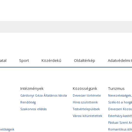
atal
Sport
Közérdekű
Oldaltérkép
Adatvédelmi 
Intézmények
Közösségünk
Turizmus
Gárdonyi Géza Általános Iskola
Devecser története
Nevezetességek,
Rendőrség
Híres szülötteink
Széki-tó a horg
Szakorvosi ellátás
Testvértelepülések
Devecseri Közö
Városi kitüntetettek
Esterházy-kastél
Páduai Szent A
hetőségeik
Romantikus stíl