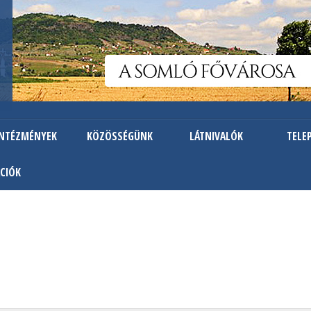
Ugrás
a
tartalomra
INTÉZMÉNYEK
KÖZÖSSÉGÜNK
LÁTNIVALÓK
TELE
CIÓK