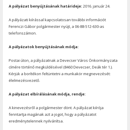
A pályázat benyújtásának határideje:
2016. január 24.
A pályázati kiírással kapcsolatosan további információt
Ferenczi Gábor polgármester nyújt, a 06-88-512-630-as
telefonszámon.
A pályázatok benyújtásának módja:
Postai úton, a pályázatnak a Devecser Város Önkormányzata
címére történő megküldésével (8460 Devecser, Deák tér 1.).
Kérjük a borítékon feltüntetni a munkakör megnevezését:
élelmezésvezető.
A pályázat elbírálásának módja, rendje:
A kinevezésről a polgármester dönt. A pályázat kiírója
fenntartja magának azt a jogot, hogy a pályázatot
eredménytelennek nyilvánítsa.