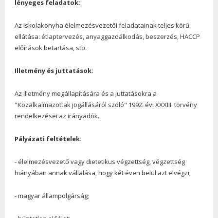
lényeges feladatok:
Az Iskolakonyha élelmezésvezetői feladatainak teljes körű
ellátása: étlaptervezés, anyaggazdálkodás, beszerzés, HACCP
előírások betartása, stb.
Illetmény és juttatások:
Az illetmény megállapítására és a juttatásokra a
"Közalkalmazottak jogállásáról szóló" 1992. évi XXXIII. törvény
rendelkezései az irányadók.
Pályázati feltételek:
- élelmezésvezető vagy dietetikus végzettség, végzettség
hiányában annak vállalása, hogy két éven belül azt elvégzi;
- magyar állampolgárság;