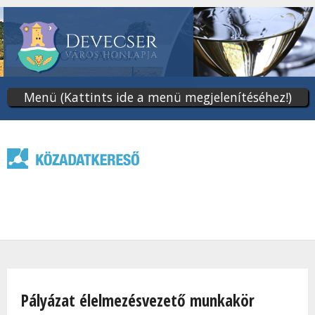
Ugrás
a
tartalomra
Menü (Kattints ide a menü megjelenítéséhez!)
Jelenlegi hely
Pályázat élelmezésvezető munkakör