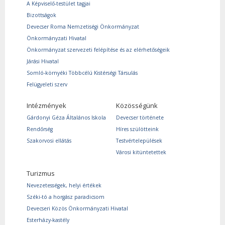
A Képviselő-testület tagjai
Bizottságok
Devecser Roma Nemzetiségi Önkormányzat
Önkormányzati Hivatal
Önkormányzat szervezeti felépítése és az elérhetőségeik
Járási Hivatal
Somló-környéki Többcélú Kistérségi Társulás
Felügyeleti szerv
Intézmények
Közösségünk
Gárdonyi Géza Általános Iskola
Devecser története
Rendőrség
Híres szülötteink
Szakorvosi ellátás
Testvértelepülések
Városi kitüntetettek
Turizmus
Nevezetességek, helyi értékek
Széki-tó a horgász paradicsom
Devecseri Közös Önkormányzati Hivatal
Esterházy-kastély