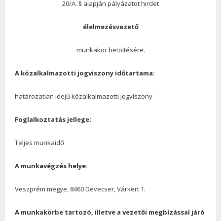
20/A. § alapján pályázatot hirdet
élelmezésvezető
munkakör betöltésére.
A közalkalmazotti jogviszony időtartama:
határozatlan idejű közalkalmazotti jogviszony
Foglalkoztatás jellege:
Teljes munkaidő
A munkavégzés helye:
Veszprém megye, 8460 Devecser, Várkert 1.
A munkakörbe tartozó, illetve a vezetői megbízással járó