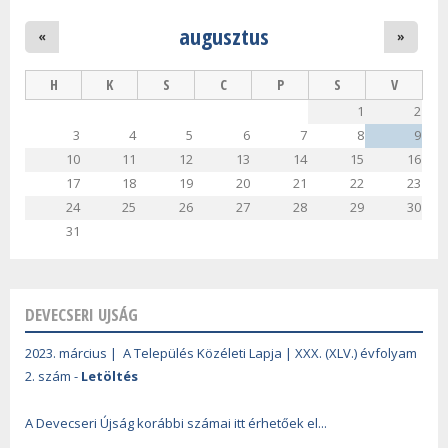
augusztus
«
»
H
K
S
C
P
S
V
1
2
3
4
5
6
7
8
9
10
11
12
13
14
15
16
17
18
19
20
21
22
23
24
25
26
27
28
29
30
31
DEVECSERI UJSÁG
2023. március | A Település Közéleti Lapja | XXX. (XLV.) évfolyam
2. szám -
Letöltés
A Devecseri Újság korábbi számai itt érhetőek el...