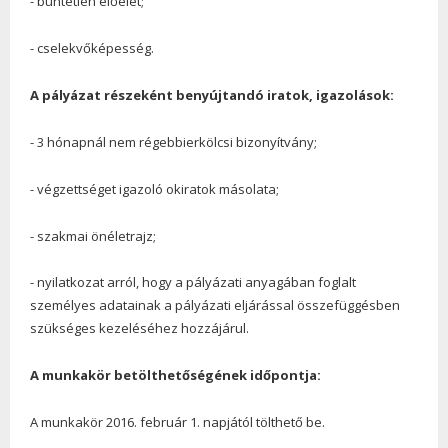
- büntetlen előélet;
- cselekvőképesség.
A pályázat részeként benyújtandó iratok, igazolások:
- 3 hónapnál nem régebbierkölcsi bizonyítvány;
- végzettséget igazoló okiratok másolata;
- szakmai önéletrajz;
- nyilatkozat arról, hogy a pályázati anyagában foglalt
személyes adatainak a pályázati eljárással összefüggésben
szükséges kezeléséhez hozzájárul.
A munkakör betölthetőségének időpontja:
A munkakör 2016. február 1. napjától tölthető be.