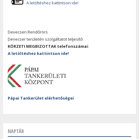
A letöltéshez kattintson ide!
Devecseri Rendőrörs
Devecser területén szolgáltatot teljesítő
KÖRZETI MEGBIZOTTAK telefonszámai:
A letöltéshez kattintson ide!
Pápai Tankerület elérhetőségei
NAPTÁR