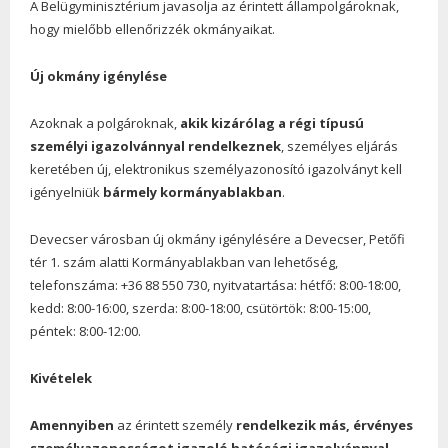
A Belügyminisztérium javasolja az érintett állampolgároknak,
hogy mielőbb ellenőrizzék okmányaikat.
Új okmány igénylése
Azoknak a polgároknak,
akik kizárólag a régi típusú
személyi igazolvánnyal rendelkeznek
, személyes eljárás
keretében új, elektronikus személyazonosító igazolványt kell
igényelniük
bármely kormányablakban
.
Devecser városban új okmány igénylésére a Devecser, Petőfi
tér 1. szám alatti Kormányablakban van lehetőség,
telefonszáma: +36 88 550 730, nyitvatartása: hétfő: 8:00-18:00,
kedd: 8:00-16:00, szerda: 8:00-18:00, csütörtök: 8:00-15:00,
péntek: 8:00-12:00.
Kivételek
Amennyiben
az érintett személy
rendelkezik
más, érvényes
személyazonosságot igazoló hatósági igazolvánnyal
-