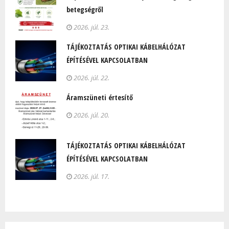
betegségről
2026. júl. 23.
TÁJÉKOZTATÁS OPTIKAI KÁBELHÁLÓZAT
ÉPÍTÉSÉVEL KAPCSOLATBAN
2026. júl. 22.
Áramszüneti értesítő
2026. júl. 20.
TÁJÉKOZTATÁS OPTIKAI KÁBELHÁLÓZAT
ÉPÍTÉSÉVEL KAPCSOLATBAN
2026. júl. 17.