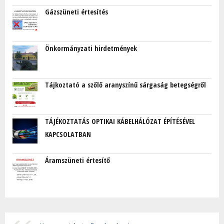
Gázszüneti értesítés
Önkormányzati hirdetmények
Tájkoztató a szőlő aranyszínű sárgaság betegségről
TÁJÉKOZTATÁS OPTIKAI KÁBELHÁLÓZAT ÉPÍTÉSÉVEL
KAPCSOLATBAN
Áramszüneti értesítő