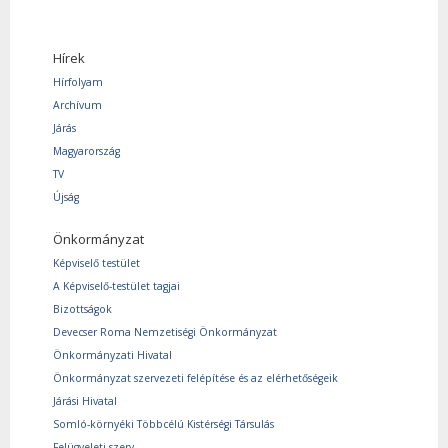
Hírek
Hírfolyam
Archívum
Járás
Magyarország
TV
Újság
Önkormányzat
Képviselő testület
A Képviselő-testület tagjai
Bizottságok
Devecser Roma Nemzetiségi Önkormányzat
Önkormányzati Hivatal
Önkormányzat szervezeti felépítése és az elérhetőségeik
Járási Hivatal
Somló-környéki Többcélú Kistérségi Társulás
Felügyeleti szerv