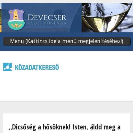
Ugrás
a
tartalomra
Menü (Kattints ide a menü megjelenítéséhez!)
Jelenlegi hely
„Dicsőség a hősöknek! Isten, áldd meg a