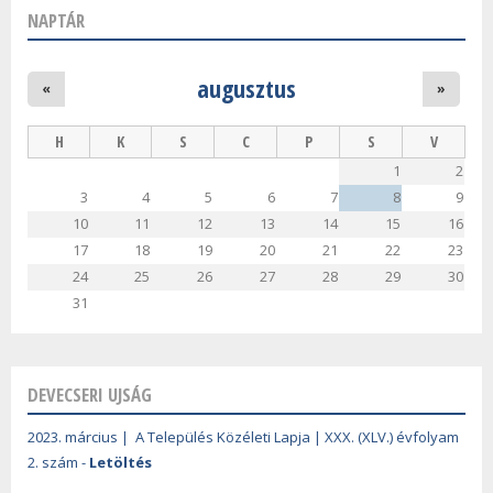
NAPTÁR
augusztus
«
»
H
K
S
C
P
S
V
1
2
3
4
5
6
7
8
9
10
11
12
13
14
15
16
17
18
19
20
21
22
23
24
25
26
27
28
29
30
31
DEVECSERI UJSÁG
2023. március | A Település Közéleti Lapja | XXX. (XLV.) évfolyam
2. szám -
Letöltés