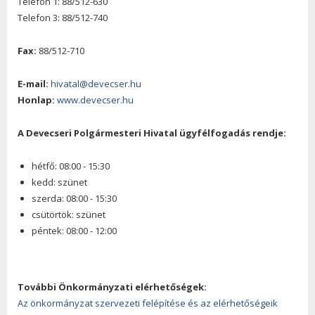
Telefon 1: 88/512-630
Telefon 3: 88/512-740
Fax:
88/512-710
E-mail:
hivatal@devecser.hu
Honlap:
www.devecser.hu
A Devecseri Polgármesteri Hivatal ügyfélfogadás rendje:
hétfő: 08:00 - 15:30
kedd: szünet
szerda: 08:00 - 15:30
csütörtök: szünet
péntek: 08:00 - 12:00
További Önkormányzati elérhetőségek:
Az önkormányzat szervezeti felépítése és az elérhetőségeik