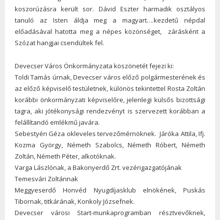
koszorúzásra került sor. Dávid Eszter harmadik osztályos
tanuló az Isten áldja meg a magyart….kezdetű népdal
előadásával hatotta meg a népes közönséget, zárásként a
Szózat hangjai csendültek fel.
Devecser Város Önkormányzata köszönetét fejezi ki:
Toldi Tamás úrnak, Devecser város előző polgármesterének és
az előző képviselő testületnek, különös tekintettel Rosta Zoltán
korábbi önkormányzati képviselőre, jelenlegi külsős bizottsági
tagra, aki jótékonysági rendezvényt is szervezett korábban a
felállítandó emlékmű javára.
Sebestyén Géza okleveles tervezőmérnöknek. Járóka Attila, Ifj.
Kozma György, Németh Szabolcs, Németh Róbert, Németh
Zoltán, Németh Péter, alkotóknak.
Varga Lászlónak, a Bakonyerdő Zrt. vezérigazgatójának
Temesvári Zoltánnak
Meggyeserdő Honvéd Nyugdíjasklub elnökének, Puskás
Tibornak, titkárának, Konkoly Józsefnek.
Devecser városi Start-munkaprogramban résztvevőknek,