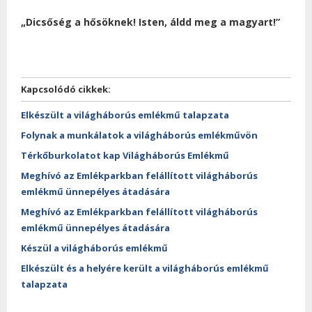
„Dicsőség a hősöknek! Isten, áldd meg a magyart!”
Kapcsolódó cikkek:
Elkészült a világháborús emlékmű talapzata
Folynak a munkálatok a világháborús emlékművön
Térkőburkolatot kap Világháborús Emlékmű
Meghívó az Emlékparkban felállított világháborús
emlékmű ünnepélyes átadására
Meghívó az Emlékparkban felállított világháborús
emlékmű ünnepélyes átadására
Készül a világháborús emlékmű
Elkészült és a helyére került a világháborús emlékmű
talapzata