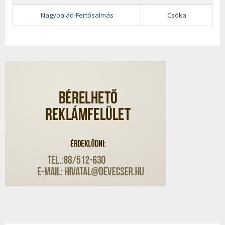
Nagypalád-Fertősalmás
Csóka