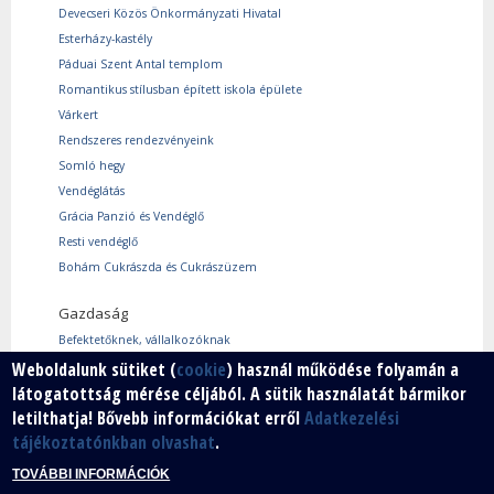
Devecseri Közös Önkormányzati Hivatal
Esterházy-kastély
Páduai Szent Antal templom
Romantikus stílusban épített iskola épülete
Várkert
Rendszeres rendezvényeink
Somló hegy
Vendéglátás
Grácia Panzió és Vendéglő
Resti vendéglő
Bohám Cukrászda és Cukrászüzem
Gazdaság
Befektetőknek, vállalkozóknak
Használtcikk piac
Weboldalunk sütiket (
cookie
) használ működése folyamán a
látogatottság mérése céljából. A sütik használatát bármikor
Márkáink
letilthatja! Bővebb információkat erről
Adatkezelési
Szabad vállalkozói zóna
tájékoztatónkban olvashat
.
Vállalkozók
TOVÁBBI INFORMÁCIÓK