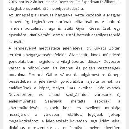
2016. április 2-án került sor a Devecseri Emlékparkban felállított I-II.
világháborús emlékmű ünnepélyes átadására.
Az ünnepség a Himnusz hangjaival vette kezdetét a Magyar
Honvédség Légierő zenekarának előadásában. A háború
minden borzalmát maga is átélő Gyóni Géza, Csak egy
éjszakára…című versét Kozma Kristóf hetedik osztályos tanuló
szavalta.
A rendezvényt megtisztelte jelenlétével dr. Kovács Zoltán
területi közigazgatásért felelős államtitkár, kinek múltidéző
gondolataiban megjelent a világháborús időszak, Devecser
várost a háborúkban ért katonai és polgári veszteségek
borzalma. Ferenczi Gábor városunk polgármestere ünnepi
beszédében a jelenlévők gondolatába rajzolta annak az
emlékműnek a képét, melyet 1943. október 17-én avattak
Devecserben, és alapul szolgálhatott városunk új
emlékművéhez. Szavaival méltatta azoknak a
közreműködését, akiknek keze és szellemi munkája
hozzájárult a városban felállított legújabb jelkép
megalkotásához. A leleplezését követően Bagi Ádám ajkai
diakónus megszentelte az emlékművet, melyet követően