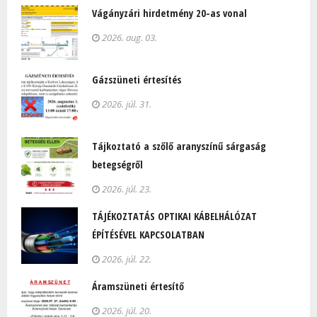
Vágányzári hirdetmény 20-as vonal
2026. aug. 03.
Gázszüneti értesítés
2026. júl. 31.
Tájkoztató a szőlő aranyszínű sárgaság
betegségről
2026. júl. 23.
TÁJÉKOZTATÁS OPTIKAI KÁBELHÁLÓZAT
ÉPÍTÉSÉVEL KAPCSOLATBAN
2026. júl. 22.
Áramszüneti értesítő
2026. júl. 20.