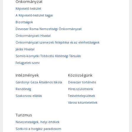
Önkormányzat
Képviselő testület
A Képviselő-testület tagjai
Bizottságok
Devecser Roma Nemzetiségi Önkormányzat
Önkormányzati Hivatal
Önkormányzat szervezeti felépítése és az elérhetőségeik
Járási Hivatal
Somló-környéki Többcélú Kistérségi Társulás
Felügyeleti szerv
Intézmények
Közösségünk
Gárdonyi Géza Általános Iskola
Devecser története
Rendőrség
Híres szülötteink
Szakorvosi ellátás
Testvértelepülések
Városi kitüntetettek
Turizmus
Nevezetességek, helyi értékek
Széki-tó a horgász paradicsom