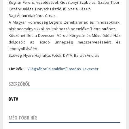
Bognár Ferenc vezetésével: Gosztonyi Szabolcs, Szabó Tibor,
Kozáni Balázs, Horváth László, ifj. Szalai László.
Bagi Ádám diakónus úrnak.
A Magyar Honvédség Légierő Zenekarának és mindazoknak,
akik adományaikkal járultak hozzá az emlékmű létrejöttéhez.
Köszönet illeti a Devecseri Városi Könyvtár és Művelődési Ház
dolgozóit az átadó ünnepség megszervezéséért és
lebonyolításáért.
Szöveg: Nyárs Hajnalka, Fotók: DVTV, Baráth András
Címkék:
Világháborús emlékmű átadás Devecser
SZERZŐRŐL
DVTV
MÉG TÖBB HÍR