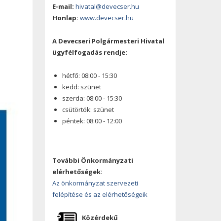
E-mail:
hivatal@devecser.hu
Honlap:
www.devecser.hu
A Devecseri Polgármesteri Hivatal
ügyfélfogadás rendje:
hétfő: 08:00 - 15:30
kedd: szünet
szerda: 08:00 - 15:30
csütörtök: szünet
péntek: 08:00 - 12:00
További Önkormányzati
elérhetőségek:
Az önkormányzat szervezeti
felépítése és az elérhetőségeik
Közérdekű