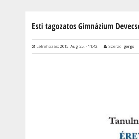
Jelenlegi hely
Esti tagozatos Gimnázium Devecs
Létrehozás:
2015. Aug. 25. - 11:42
Szerző:
gergo