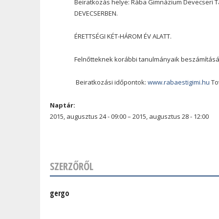
Beiratkozás helye: Rába Gimnázium Devecseri 
DEVECSERBEN.
ÉRETTSÉGI KÉT-HÁROM ÉV ALATT.
Felnőtteknek korábbi tanulmányaik beszámításá
Beiratkozási időpontok:
www.rabaestigimi.hu
Tov
Naptár:
2015, augusztus 24 - 09:00
–
2015, augusztus 28 - 12:00
SZERZŐRŐL
gergo