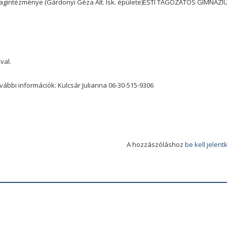
Tagintézménye (Gárdonyi Géza Ált. Isk. épülete)ESTI TAGOZATOS GIMNÁZI
val.
ábbi információk: Kulcsár Julianna 06-30-515-9306
A hozzászóláshoz
be kell jelent