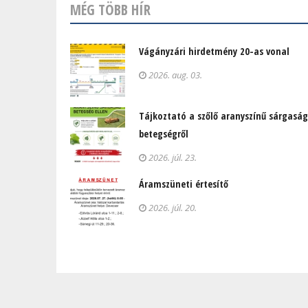
MÉG TÖBB HÍR
Vágányzári hirdetmény 20-as vonal
2026. aug. 03.
Tájkoztató a szőlő aranyszínű sárgaság
betegségről
2026. júl. 23.
Áramszüneti értesítő
2026. júl. 20.