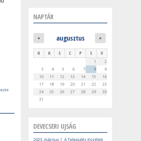
UM
NAPTÁR
augusztus
«
»
H
K
S
C
P
S
V
1
2
3
4
5
6
7
8
9
10
11
12
13
14
15
16
17
18
19
20
21
22
23
kezni
24
25
26
27
28
29
30
31
DEVECSERI UJSÁG
2023. március | A Település Közéleti