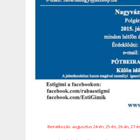
Beiratkozás: augusztus 24-én, 25-én, 26-án, 27-én