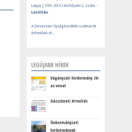
Lapja | XXX. (XLV.) évfolyam 2. szám -
Letöltés
A Devecseri Újság korábbi számai itt
érhetőek el...
LEGÚJABB HÍREK
Vágányzári hirdetmény 20-
as vonal
Gázszüneti értesítés
Önkormányzati
hirdetmények