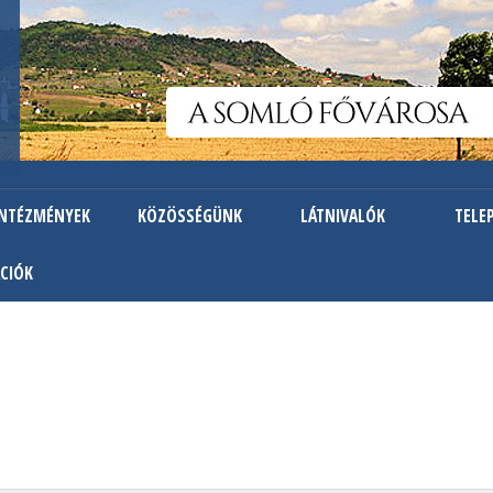
Ugrás
a
tartalomra
INTÉZMÉNYEK
KÖZÖSSÉGÜNK
LÁTNIVALÓK
TELE
CIÓK