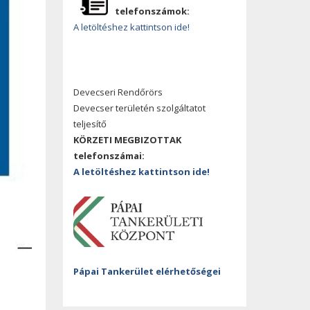
telefonszámok:
A letöltéshez kattintson ide!
Devecseri Rendőrörs
Devecser területén szolgáltatot
teljesítő
KÖRZETI MEGBIZOTTAK
telefonszámai:
A letöltéshez kattintson ide!
Pápai Tankerület elérhetőségei