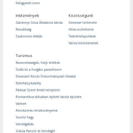
Felügyeleti szerv
Intézmények
Közösségünk
Gárdonyi Géza Általános Iskola
Devecser története
Rendőrség
Híres szülötteink
Szakorvosi ellátás
Testvértelepülések
Városi kitüntetettek
Turizmus
Nevezetességek, helyi értékek
Széki-tó a horgász paradicsom
Devecseri Közös Önkormányzati Hivatal
Esterházy-kastély
Páduai Szent Antal templom
Romantikus stílusban épített iskola épülete
Várkert
Rendszeres rendezvényeink
Somló hegy
Vendéglátás
Grácia Panzió és Vendéglő