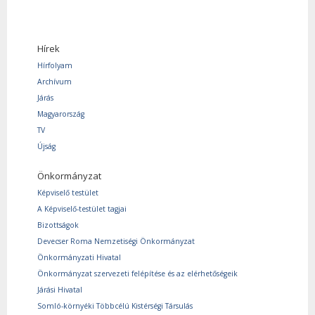
Hírek
Hírfolyam
Archívum
Járás
Magyarország
TV
Újság
Önkormányzat
Képviselő testület
A Képviselő-testület tagjai
Bizottságok
Devecser Roma Nemzetiségi Önkormányzat
Önkormányzati Hivatal
Önkormányzat szervezeti felépítése és az elérhetőségeik
Járási Hivatal
Somló-környéki Többcélú Kistérségi Társulás