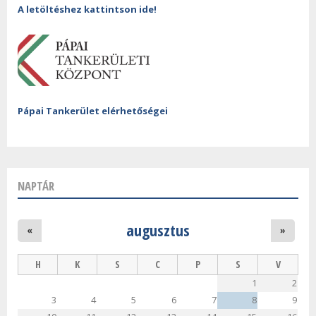
A letöltéshez kattintson ide!
Pápai Tankerület elérhetőségei
NAPTÁR
augusztus
«
»
H
K
S
C
P
S
V
1
2
3
4
5
6
7
8
9