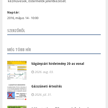
kézművesek, őstermelők jelentkezését.
Naptár:
2016, május 14 - 10:00
SZERZŐRŐL
MÉG TÖBB HÍR
Vágányzári hirdetmény 20-as vonal
2026. aug. 03.
Gázszüneti értesítés
2026. júl. 31.