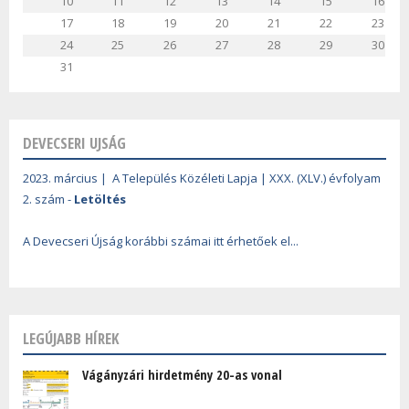
10
11
12
13
14
15
16
17
18
19
20
21
22
23
24
25
26
27
28
29
30
31
DEVECSERI UJSÁG
2023. március | A Település Közéleti Lapja | XXX. (XLV.) évfolyam
2. szám -
Letöltés
A Devecseri Újság korábbi számai itt érhetőek el...
LEGÚJABB HÍREK
Vágányzári hirdetmény 20-as vonal