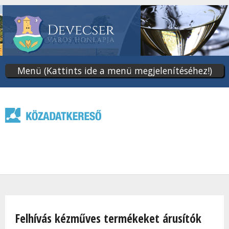
Ugrás
a
tartalomra
Menü (Kattints ide a menü megjelenítéséhez!)
Jelenlegi hely
Felhívás kézműves termékeket árusítók