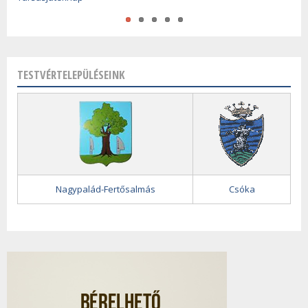
TESTVÉRTELEPÜLÉSEINK
Nagypalád-Fertősalmás
Csóka