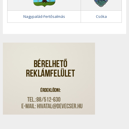
Nagypalád-Fertősalmás
Csóka