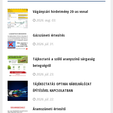
Vágányzári hirdetmény 20-as vonal
2026. aug. 03.
Gázszüneti értesítés
2026. júl. 31.
Tájkoztató a szőlő aranyszínű sárgaság
betegségről
2026. júl. 23.
TÁJÉKOZTATÁS OPTIKAI KÁBELHÁLÓZAT
ÉPÍTÉSÉVEL KAPCSOLATBAN
2026. júl. 22.
Áramszüneti értesítő