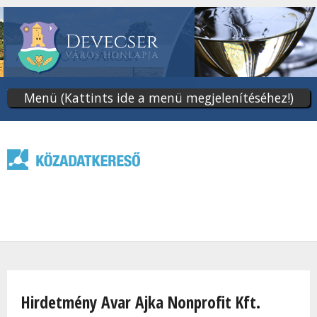
Ugrás
a
tartalomra
Menü (Kattints ide a menü megjelenítéséhez!)
Jelenlegi hely
Hirdetmény Avar Ajka Nonprofit Kft.