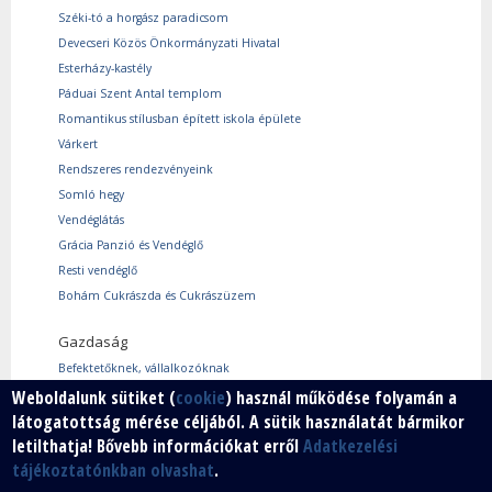
Széki-tó a horgász paradicsom
Devecseri Közös Önkormányzati Hivatal
Esterházy-kastély
Páduai Szent Antal templom
Romantikus stílusban épített iskola épülete
Várkert
Rendszeres rendezvényeink
Somló hegy
Vendéglátás
Grácia Panzió és Vendéglő
Resti vendéglő
Bohám Cukrászda és Cukrászüzem
Gazdaság
Befektetőknek, vállalkozóknak
Weboldalunk sütiket (
cookie
) használ működése folyamán a
Használtcikk piac
látogatottság mérése céljából. A sütik használatát bármikor
Márkáink
letilthatja! Bővebb információkat erről
Adatkezelési
Szabad vállalkozói zóna
tájékoztatónkban olvashat
.
Vállalkozók