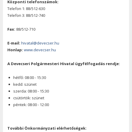
Központi telefonszámok:
Telefon 1: 88/512-630
Telefon 3: 88/512-740
Fax:
88/512-710
E-mail:
hivatal@devecser.hu
Honlap:
www.devecser.hu
A Devecseri Polgármesteri Hivatal ügyfélfogadás rendje:
hétfő: 08:00 - 15:30
kedd: szünet
szerda: 08:00 - 15:30
csütörtök: szünet
péntek: 08:00 - 12:00
További Önkormányzati elérhetőségek: