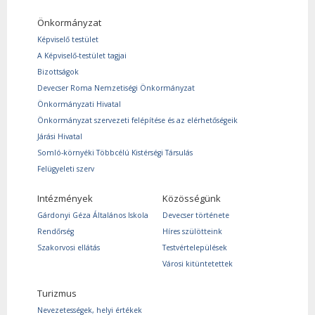
Önkormányzat
Képviselő testület
A Képviselő-testület tagjai
Bizottságok
Devecser Roma Nemzetiségi Önkormányzat
Önkormányzati Hivatal
Önkormányzat szervezeti felépítése és az elérhetőségeik
Járási Hivatal
Somló-környéki Többcélú Kistérségi Társulás
Felügyeleti szerv
Intézmények
Közösségünk
Gárdonyi Géza Általános Iskola
Devecser története
Rendőrség
Híres szülötteink
Szakorvosi ellátás
Testvértelepülések
Városi kitüntetettek
Turizmus
Nevezetességek, helyi értékek