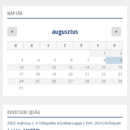
NAPTÁR
augusztus
«
»
H
K
S
C
P
S
V
1
2
3
4
5
6
7
8
9
10
11
12
13
14
15
16
17
18
19
20
21
22
23
24
25
26
27
28
29
30
31
DEVECSERI UJSÁG
2023. március | A Település Közéleti Lapja | XXX. (XLV.) évfolyam
2. szám -
Letöltés