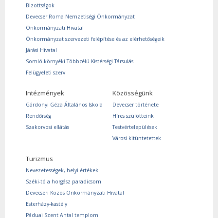
Bizottságok
Devecser Roma Nemzetiségi Önkormányzat
Önkormányzati Hivatal
Önkormányzat szervezeti felépítése és az elérhetőségeik
Járási Hivatal
Somló-környéki Többcélú Kistérségi Társulás
Felügyeleti szerv
Intézmények
Közösségünk
Gárdonyi Géza Általános Iskola
Devecser története
Rendőrség
Híres szülötteink
Szakorvosi ellátás
Testvértelepülések
Városi kitüntetettek
Turizmus
Nevezetességek, helyi értékek
Széki-tó a horgász paradicsom
Devecseri Közös Önkormányzati Hivatal
Esterházy-kastély
Páduai Szent Antal templom