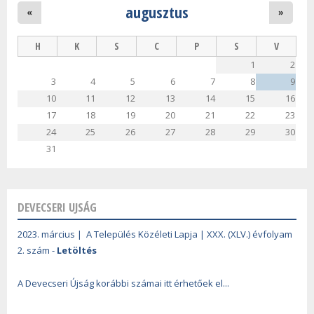
augusztus
«
»
H
K
S
C
P
S
V
1
2
3
4
5
6
7
8
9
10
11
12
13
14
15
16
17
18
19
20
21
22
23
24
25
26
27
28
29
30
31
DEVECSERI UJSÁG
2023. március | A Település Közéleti Lapja | XXX. (XLV.) évfolyam
2. szám -
Letöltés
A Devecseri Újság korábbi számai itt érhetőek el...