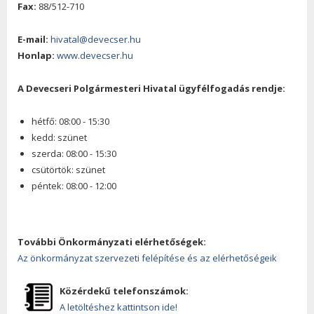
Fax:
88/512-710
E-mail:
hivatal@devecser.hu
Honlap:
www.devecser.hu
A Devecseri Polgármesteri Hivatal ügyfélfogadás rendje:
hétfő: 08:00 - 15:30
kedd: szünet
szerda: 08:00 - 15:30
csütörtök: szünet
péntek: 08:00 - 12:00
További Önkormányzati elérhetőségek:
Az önkormányzat szervezeti felépítése és az elérhetőségeik
Közérdekű telefonszámok:
A letöltéshez kattintson ide!