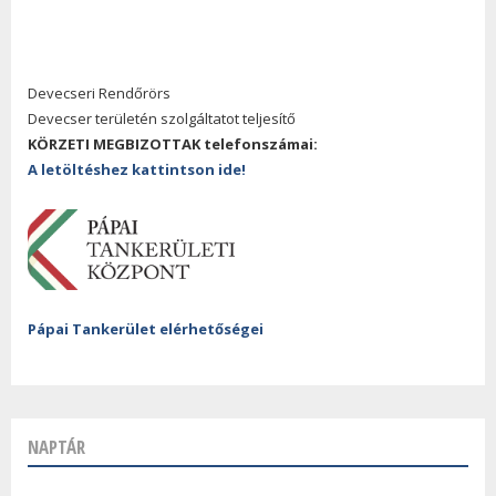
Devecseri Rendőrörs
Devecser területén szolgáltatot teljesítő
KÖRZETI MEGBIZOTTAK telefonszámai:
A letöltéshez kattintson ide!
Pápai Tankerület elérhetőségei
NAPTÁR