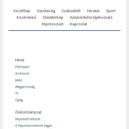
Kezdőlap
Gazdaság
Szabadidő
Hivatal
Sport
Közérdekű
Oldaltérkép
Adatvédelmi tájékoztató
Impresszum
Kapcsolat
Hírek
Hírfolyam
Archívum
Járás
Magyarország
TV
Újság
Önkormányzat
Képviselő testület
A Képviselő-testület tagjai