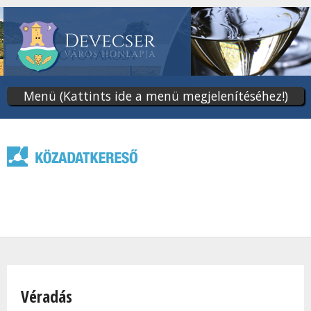
Ugrás
a
tartalomra
Menü (Kattints ide a menü megjelenítéséhez!)
Jelenlegi hely
Véradás