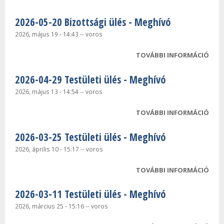
TEST
2026-05-20 Bizottsági ülés - Meghívó
MEG
TAR
2026, május 19 - 14:43
--
voros
KAP
TOVÁBBI INFORMÁCIÓ
2026
BIZ
2026-04-29 Testületi ülés - Meghívó
ÜLÉS
TAR
2026, május 13 - 14:54
--
voros
KAP
TOVÁBBI INFORMÁCIÓ
2026
TEST
2026-03-25 Testületi ülés - Meghívó
MEG
TAR
2026, április 10 - 15:17
--
voros
KAP
TOVÁBBI INFORMÁCIÓ
2026
TEST
2026-03-11 Testületi ülés - Meghívó
MEG
TAR
2026, március 25 - 15:16
--
voros
KAP