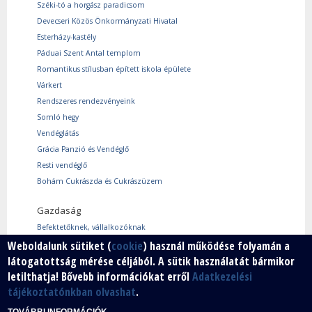
Széki-tó a horgász paradicsom
Devecseri Közös Önkormányzati Hivatal
Esterházy-kastély
Páduai Szent Antal templom
Romantikus stílusban épített iskola épülete
Várkert
Rendszeres rendezvényeink
Somló hegy
Vendéglátás
Grácia Panzió és Vendéglő
Resti vendéglő
Bohám Cukrászda és Cukrászüzem
Gazdaság
Befektetőknek, vállalkozóknak
Weboldalunk sütiket (
cookie
) használ működése folyamán a
Használtcikk piac
látogatottság mérése céljából. A sütik használatát bármikor
Márkáink
letilthatja! Bővebb információkat erről
Adatkezelési
Szabad vállalkozói zóna
tájékoztatónkban olvashat
.
Vállalkozók
TOVÁBBI INFORMÁCIÓK