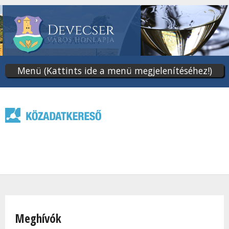
Ugrás
a
tartalomra
Menü (Kattints ide a menü megjelenítéséhez!)
Jelenlegi hely
Meghívók