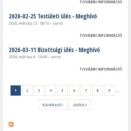
TOVÁBBI INFORMÁCIÓ
2026
TEST
2026-02-25 Testületi ülés - Meghívó
MEG
TAR
2026, március 12 - 08:16
--
voros
KAP
TOVÁBBI INFORMÁCIÓ
2026
TEST
2026-03-11 Bizottsági ülés - Meghívó
MEG
TAR
2026, március 6 - 10:06
--
voros
KAP
TOVÁBBI INFORMÁCIÓ
2026
BIZ
Oldalak
ÜLÉS
TAR
1
2
3
4
5
6
7
8
9
…
KAP
következő ›
utolsó »