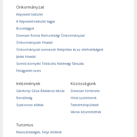
Önkormányzat
Képviselő testület
A Képviselő-testület tagjai
Bizottságok
Devecser Roma Nemzetiségi Önkormányzat
Önkormányzati Hivatal
Önkormányzat szervezeti felépítése és az elérhetőségeik
Járási Hivatal
Somló-környéki Többcélú Kistérségi Társulás
Felügyeleti szerv
Intézmények
Közösségünk
Gárdonyi Géza Általános Iskola
Devecser története
Rendőrség
Híres szülötteink
Szakorvosi ellátás
Testvértelepülések
Városi kitüntetettek
Turizmus
Nevezetességek, helyi értékek