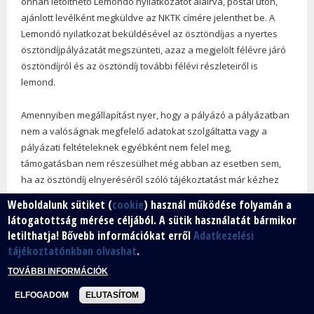
onnan letölthető Lemondó nyilatkozatot aláírva, postai úton,
ajánlott levélként megküldve az NKTK címére jelenthet be. A
Lemondó nyilatkozat beküldésével az ösztöndíjas a nyertes
ösztöndíjpályázatát megszünteti, azaz a megjelölt félévre járó
ösztöndíjról és az ösztöndíj további félévi részleteiről is
lemond.
Amennyiben megállapítást nyer, hogy a pályázó a pályázatban
nem a valóságnak megfelelő adatokat szolgáltatta vagy a
pályázati feltételeknek egyébként nem felel meg,
támogatásban nem részesülhet még abban az esetben sem,
ha az ösztöndíj elnyeréséről szóló tájékoztatást már kézhez
vette.
Weboldalunk sütiket (
cookie
) használ működése folyamán a
látogatottság mérése céljából. A sütik használatát bármikor
10. Lebonyolítás
letilthatja! Bővebb információkat erről
Adatkezelési
tájékoztatónkban olvashat
.
Az ösztöndíjpályázattal kapcsolatos központi adatbázis-
TOVÁBBI INFORMÁCIÓK
kezelői, koordinációs, a települési és a megyei önkormányzati
ösztöndíjjal kapcsolatos pénzkezelési feladatokat az NKTK látja
ELFOGADOM
ELUTASÍTOM
el.