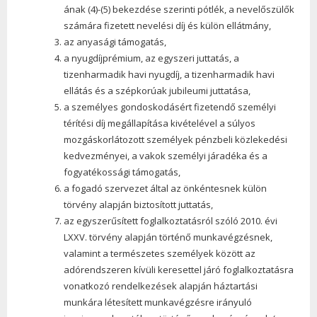
ának (4)-(5) bekezdése szerinti pótlék, a nevelőszülők
számára fizetett nevelési díj és külön ellátmány,
az anyasági támogatás,
a nyugdíjprémium, az egyszeri juttatás, a
tizenharmadik havi nyugdíj, a tizenharmadik havi
ellátás és a szépkorúak jubileumi juttatása,
a személyes gondoskodásért fizetendő személyi
térítési díj megállapítása kivételével a súlyos
mozgáskorlátozott személyek pénzbeli közlekedési
kedvezményei, a vakok személyi járadéka és a
fogyatékossági támogatás,
a fogadó szervezet által az önkéntesnek külön
törvény alapján biztosított juttatás,
az egyszerűsített foglalkoztatásról szóló 2010. évi
LXXV. törvény alapján történő munkavégzésnek,
valamint a természetes személyek között az
adórendszeren kívüli keresettel járó foglalkoztatásra
vonatkozó rendelkezések alapján háztartási
munkára létesített munkavégzésre irányuló