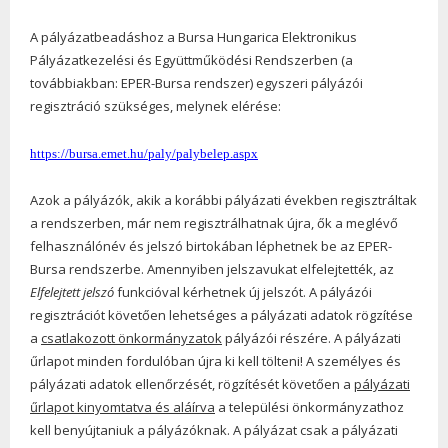
A pályázatbeadáshoz a Bursa Hungarica Elektronikus
Pályázatkezelési és Együttműködési Rendszerben (a
továbbiakban: EPER-Bursa rendszer) egyszeri pályázói
regisztráció szükséges, melynek elérése:
https://bursa.emet.hu/paly/palybelep.aspx
Azok a pályázók, akik a korábbi pályázati években regisztráltak
a rendszerben, már nem regisztrálhatnak újra, ők a meglévő
felhasználónév és jelszó birtokában léphetnek be az EPER-
Bursa rendszerbe. Amennyiben jelszavukat elfelejtették, az
Elfelejtett jelszó
funkcióval kérhetnek új jelszót. A pályázói
regisztrációt követően lehetséges a pályázati adatok rögzítése
a
csatlakozott önkormányzatok
pályázói részére. A pályázati
űrlapot minden fordulóban újra ki kell tölteni! A személyes és
pályázati adatok ellenőrzését, rögzítését követően a
pályázati
űrlapot kinyomtatva és aláírva
a települési önkormányzathoz
kell benyújtaniuk a pályázóknak. A pályázat csak a pályázati