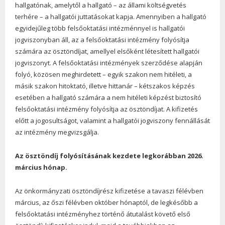
hallgatónak, amelytől a hallgató – az állami költségvetés
terhére – a hallgatói juttatásokat kapja. Amennyiben a hallgató
egyidejűleg több felsőoktatási intézménnyel is hallgatói
jogviszonyban áll, az a felsőoktatási intézmény folyósítja
számára az ösztöndíjat, amellyel elsőként létesített hallgatói
jogviszonyt. A felsőoktatási intézmények szerződése alapján
folyó, közösen meghirdetett – egyik szakon nem hitéleti, a
másik szakon hitoktató, illetve hittanár – kétszakos képzés
esetében a hallgató számára a nem hitéleti képzést biztosító
felsőoktatási intézmény folyósítja az ösztöndíjat. A kifizetés
előtt a jogosultságot, valamint a hallgatói jogviszony fennállását
az intézmény megvizsgálja.
Az ösztöndíj folyósításának kezdete legkorábban 2026.
március hónap.
Az önkormányzati ösztöndíjrész kifizetése a tavaszi félévben
március, az őszi félévben október hónaptól, de legkésőbb a
felsőoktatási intézményhez történő átutalást követő első