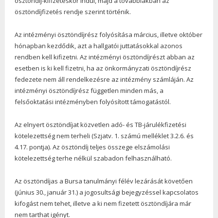
ösztöndíj-kifizetéskor indul, majd a továbbiakban az
ösztöndíjfizetés rendje szerint történik.
Az intézményi ösztöndíjrész folyósítása március, illetve október
hónapban kezdődik, azt a hallgatói juttatásokkal azonos
rendben kell kifizetni. Az intézményi ösztöndíjrészt abban az
esetben is ki kell fizetni, ha az önkormányzati ösztöndíjrész
fedezete nem áll rendelkezésre az intézmény számláján. Az
intézményi ösztöndíjrész független minden más, a
felsőoktatási intézményben folyósított támogatástól.
Az elnyert ösztöndíjat közvetlen adó- és TB-járulékfizetési
kötelezettség nem terheli (Szjatv. 1. számú melléklet 3.2.6. és
4.17. pontja). Az ösztöndíj teljes összege elszámolási
kötelezettség terhe nélkül szabadon felhasználható.
Az ösztöndíjas a Bursa tanulmányi félév lezárását követően
(június 30., január 31.) a jogosultsági bejegyzéssel kapcsolatos
kifogást nem tehet, illetve a ki nem fizetett ösztöndíjára már
nem tarthat igényt.