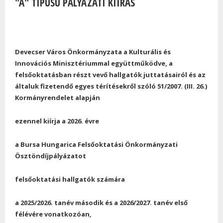
"A" TÍPUSÚ PÁLYÁZATI KIÍRÁS
Devecser Város Önkormányzata a Kulturális és
Innovációs Minisztériummal együttműködve, a
felsőoktatásban részt vevő hallgatók juttatásairól és az
általuk fizetendő egyes térítésekről szóló 51/2007. (III. 26.)
Kormányrendelet alapján
ezennel kiírja a 2026. évre
a Bursa Hungarica Felsőoktatási Önkormányzati
Ösztöndíjpályázatot
felsőoktatási hallgatók számára
a 2025/2026. tanév második és a 2026/2027. tanév első
félévére vonatkozóan,