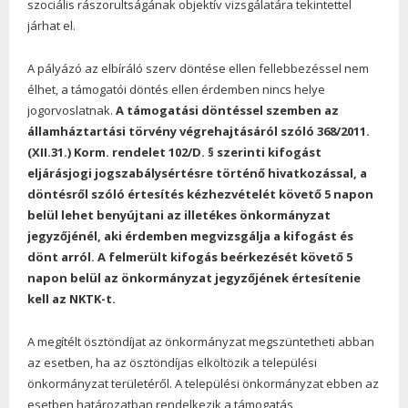
szociális rászorultságának objektív vizsgálatára tekintettel
járhat el.
A pályázó az elbíráló szerv döntése ellen fellebbezéssel nem
élhet, a támogatói döntés ellen érdemben nincs helye
jogorvoslatnak.
A támogatási döntéssel szemben az
államháztartási törvény végrehajtásáról szóló 368/2011.
(XII.31.) Korm. rendelet 102/D. § szerinti kifogást
eljárásjogi jogszabálysértésre történő hivatkozással, a
döntésről szóló értesítés kézhezvételét követő 5 napon
belül lehet benyújtani az illetékes önkormányzat
jegyzőjénél, aki érdemben megvizsgálja a kifogást és
dönt arról. A felmerült kifogás beérkezését követő 5
napon belül az önkormányzat jegyzőjének értesítenie
kell az
NKTK-t.
A megítélt ösztöndíjat az önkormányzat megszüntetheti abban
az esetben, ha az ösztöndíjas elköltözik a települési
önkormányzat területéről. A települési önkormányzat ebben az
esetben határozatban rendelkezik a támogatás