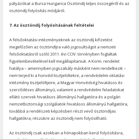
pályázókat a Bursa Hungarica Ösztöndíj teljes összegéről és az
ösztöndíj-folyósítás módjáról.
7. Az ösztöndíj folyósításának feltételei
A felsőoktatási intézményeknek az ösztöndíj kifizetést
megelőzően az ösztöndíjra való jogosultságot a nemzeti
felsőoktatásról szóló 2011. évi CCIV. törvényben foglaltak
figyelembevételével kell megállapítaniuk. A Korm. rendelet
hatálya – amennyiben jogszabály másként nem rendelkezik –
nem terjed ki a honvéd tisztjelöltekre, a rendvédelmi oktatási
intézmény tisztjelöltjeire, a Magyar Honvédség hivatásos és
szerződéses állományú, valamint a rendvédelmi feladatokat
ellátó szervek hivatásos állományú hallgatóira és a polgári
nemzetbiztonsági szolgálatok hivatásos állományú hallgatóira,
továbbá a rendészeti képzésben részt vevő ösztöndíjas
hallgatókra, részükre az ösztöndíj nem folyósítható.
Az ösztöndíj csak azokban a hónapokban kerül folyósításra,