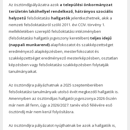
Az ösztöndíjpályázatra azok
a települési önkormányzat
területén lakóhellyel rendelkező,
hátrányos szociális
helyzetű
felsőoktatási
hallgatók
jelentkezhetnek, akik a
nemzeti felsőoktatásról szóló 2011. évi CCIV. törvény 1.
mellékletében szereplő felsőoktatási intézményben
(felsőoktatási hallgatói jogviszony keretében)
teljes idejű
(nappali munkarend)
alapfokozatot és szakképzettséget
eredményező alapképzésben, mesterfokozatot és
szakképzettséget eredményező mesterképzésben, osztatlan
képzésben vagy felsőoktatási szakképzésben folytatják
tanulmányaikat.
Az ösztöndíjra pályázhatnak a 2025 szeptemberében
felsőoktatási tanulmányaik utolsó évét megkezdő hallgatók is.
Amennyiben az ösztöndíjas hallgatói jogviszonya 2026 őszén
már nem áll fenn, úgy a 2026/2027. tanév első félévére eső
ösztöndíj már nem kerül folyósításra.
Az ösztöndíjra pályázatot nyújthatnak be azok a hallgatók is,