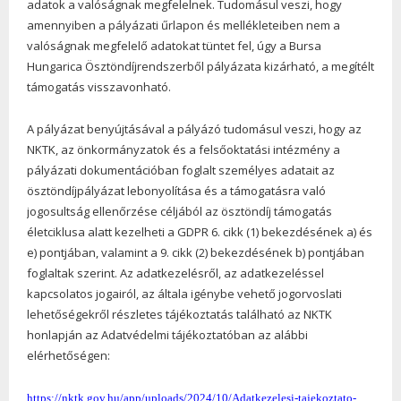
adatok a valóságnak megfelelnek. Tudomásul veszi, hogy
amennyiben a pályázati űrlapon és mellékleteiben nem a
valóságnak megfelelő adatokat tüntet fel, úgy a Bursa
Hungarica Ösztöndíjrendszerből pályázata kizárható, a megítélt
támogatás visszavonható.
A pályázat benyújtásával a pályázó tudomásul veszi, hogy az
NKTK, az önkormányzatok és a felsőoktatási intézmény a
pályázati dokumentációban foglalt személyes adatait az
ösztöndíjpályázat lebonyolítása és a támogatásra való
jogosultság ellenőrzése céljából az ösztöndíj támogatás
életciklusa alatt kezelheti a GDPR 6. cikk (1) bekezdésének a) és
e) pontjában, valamint a 9. cikk (2) bekezdésének b) pontjában
foglaltak szerint. Az adatkezelésről, az adatkezeléssel
kapcsolatos jogairól, az általa igénybe vehető jogorvoslati
lehetőségekről részletes tájékoztatás található az NKTK
honlapján az Adatvédelmi tájékoztatóban az alábbi
elérhetőségen:
https://nktk.gov.hu/app/uploads/2024/10/Adatkezelesi-tajekoztato-