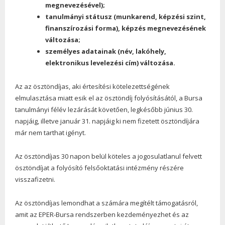
megnevezésével);
tanulmányi státusz (munkarend, képzési szint,
finanszírozási forma), képzés megnevezésének
változása;
személyes adatainak (név, lakóhely,
elektronikus levelezési cím) változása.
Az az ösztöndíjas, aki értesítési kötelezettségének
elmulasztása miatt esik el az ösztöndíj folyósításától, a Bursa
tanulmányi félév lezárását követően, legkésőbb június 30.
napjáig, illetve január 31. napjáig ki nem fizetett ösztöndíjára
már nem tarthat igényt.
Az ösztöndíjas 30 napon belül köteles a jogosulatlanul felvett
ösztöndíjat a folyósító felsőoktatási intézmény részére
visszafizetni.
Az ösztöndíjas lemondhat a számára megítélt támogatásról,
amit az EPER-Bursa rendszerben kezdeményezhet és az