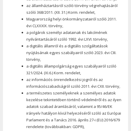
az államháztartásról szóló törvény végrehajtásáról
szóló 368/2011. (XII. 31.) Korm. rendelet,
Magyarország helyi önkormányzatairól szóló 2011.
évi CLXXXIX. törvény,
a polgárok személyi adatainak és lakcímének
nyilvántartásáról szóló 1992. évi LXVI. törvény,
a digitális államról és a digitális szolgáltatások
nyújtásának egyes szabályairól szóló 2023. évi CIII.
törvény,
a digitális állampolgárság egyes szabályairól szóló
321/2024. (XI.6.) Korm. rendelet,
az információs önrendelkezési jogról és az
információszabadságról szóló 2011. évi CXII. törvény,
a természetes személyeknek a személyes adatok
kezelése tekintetében történő védelméről és az ilyen
adatok szabad áramlásáról, valamint a 95/46/EK
irányelv hatályon kívül helyezéséről szóló az Európai
Parlament és a Tanács 2016. április 27-i (EU) 2016/679
rendelete (továbbiakban: GDPR),