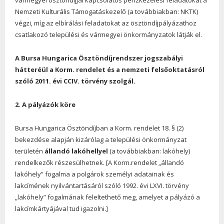
vármegyei ösztöndíjjal kapcsolatos pénzkezelési feladatokat a
Nemzeti Kulturális Támogatáskezelő (a továbbiakban: NKTK)
végzi, míg az elbírálási feladatokat az ösztöndíjpályázathoz
csatlakozó települési és vármegyei önkormányzatok látják el.
A Bursa Hungarica Ösztöndíjrendszer jogszabályi
hátteréül a
Korm. rendelet
és a nemzeti felsőoktatásról
szóló 2011. évi CCIV. törvény szolgál.
2. A
pályázók köre
Bursa Hungarica Ösztöndíjban a Korm. rendelet 18. § (2)
bekezdése alapján kizárólag a települési önkormányzat
területén
állandó lakóhellyel
(a továbbiakban: lakóhely)
rendelkezők részesülhetnek. [A Korm.rendelet „állandó
lakóhely” fogalma a polgárok személyi adatainak és
lakcímének nyilvántartásáról szóló 1992. évi LXVI. törvény
„lakóhely” fogalmának feleltethető meg, amelyet a pályázó a
lakcímkártyájával tud igazolni.]