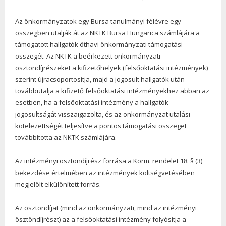
Az önkormányzatok egy Bursa tanulmányi félévre egy
összegben utalják át az NKTK Bursa Hungarica számlájára a
támogatott hallgatók öthavi önkormányzati támogatási
összegét. Az NKTK a beérkezett önkormányzati
ösztöndíjrészeket a kifizetőhelyek (felsőoktatási intézmények)
szerint újracsoportosítja, majd a jogosult hallgatók után
továbbutalja a kifizető felsőoktatási intézményekhez abban az
esetben, ha a felsőoktatási intézmény a hallgatók
jogosultságát visszaigazolta, és az önkormányzat utalási
kötelezettségét teljesítve a pontos támogatási összeget
továbbította az NKTK számlájára.
Az intézményi ösztöndíjrész forrása a
Korm. rendelet 18. § (3)
bekezdése értelmében az intézmények költségvetésében
megjelölt elkülönített forrás.
Az ösztöndíjat (mind az önkormányzati, mind az intézményi
ösztöndíjrészt) az a felsőoktatási intézmény folyósítja a