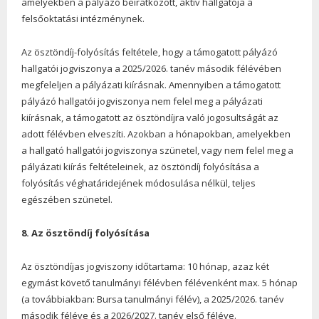
amelyekben a pályázó beiratkozott, aktív hallgatója a
felsőoktatási intézménynek.
Az ösztöndíj-folyósítás feltétele, hogy a támogatott pályázó
hallgatói jogviszonya a 2025/2026. tanév második félévében
megfeleljen a pályázati kiírásnak. Amennyiben a támogatott
pályázó hallgatói jogviszonya nem felel meg a pályázati
kiírásnak, a támogatott az ösztöndíjra való jogosultságát az
adott félévben elveszíti. Azokban a hónapokban, amelyekben
a hallgató hallgatói jogviszonya szünetel, vagy nem felel meg a
pályázati kiírás feltételeinek, az ösztöndíj folyósítása a
folyósítás véghatáridejének módosulása nélkül, teljes
egészében szünetel.
8. Az ösztöndíj folyósítása
Az ösztöndíjas jogviszony időtartama: 10 hónap, azaz két
egymást követő tanulmányi félévben félévenként max. 5 hónap
(a továbbiakban: Bursa tanulmányi félév), a 2025/2026. tanév
második féléve és a 2026/2027. tanév első féléve.