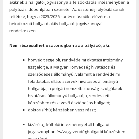
akiknek a hallgatói jogviszonya a felsőoktatási intézményben a
pályázás időpontjában szünetel. Az ösztöndíj folyósításának
feltétele, hogy a 2025/2026. tanév második félévére a
beiratkozott hallgató aktív hallgatói jogviszonnyal
rendelkezzen.
Nem részesülhet ösztöndíjban az a pályázó, aki:
honvéd tisztjelölt, rendvédelmi oktatási intézmény
tisztjelöltje, a Magyar Honvédség hivatásos és
szerződéses állományú, valamint a rendvédelmi
feladatokat ellátó szervek hivatásos állományú
hallgatója, a polgári nemzetbiztonsági szolgálatok
hivatásos állományú hallgatója, rendészeti
képzésben részt vevő ösztöndíjas hallgató;
doktori (PhD) képzésben vesz részt;
kizárólag külföldi intézménnyel áll hallgatói
jogviszonyban és/vagy vendéghallgatói képzésben
vesz részt;