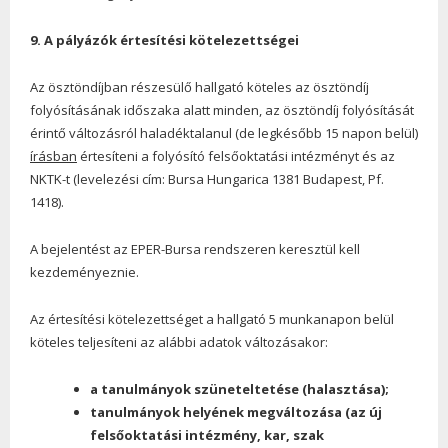
9. A pályázók értesítési kötelezettségei
Az ösztöndíjban részesülő hallgató köteles az ösztöndíj
folyósításának időszaka alatt minden, az ösztöndíj folyósítását
érintő változásról haladéktalanul (de legkésőbb 15 napon belül)
írásban
értesíteni a folyósító felsőoktatási intézményt és az
NKTK-t (levelezési cím: Bursa Hungarica 1381 Budapest, Pf.
1418).
A bejelentést az EPER-Bursa rendszeren keresztül kell
kezdeményeznie.
Az értesítési kötelezettséget a hallgató 5 munkanapon belül
köteles teljesíteni az alábbi adatok változásakor:
a tanulmányok szüneteltetése (halasztása);
tanulmányok helyének megváltozása (az új
felsőoktatási intézmény, kar, szak