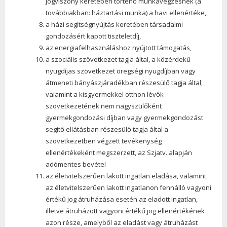
jogviszony keretében történő munkavégzésnek (a
továbbiakban: háztartási munka) a havi ellenértéke,
a házi segítségnyújtás keretében társadalmi
gondozásért kapott tiszteletdíj,
az energiafelhasználáshoz nyújtott támogatás,
a szociális szövetkezet tagja által, a közérdekű
nyugdíjas szövetkezet öregségi nyugdíjban vagy
átmeneti bányászjáradékban részesülő tagja által,
valamint a kisgyermekkel otthon lévők
szövetkezetének nem nagyszülőként
gyermekgondozási díjban vagy gyermekgondozást
segítő ellátásban részesülő tagja által a
szövetkezetben végzett tevékenység
ellenértékeként megszerzett, az Szjatv. alapján
adómentes bevétel
az életvitelszerűen lakott ingatlan eladása, valamint
az életvitelszerűen lakott ingatlanon fennálló vagyoni
értékű jog átruházása esetén az eladott ingatlan,
illetve átruházott vagyoni értékű jog ellenértékének
azon része, amelyből az eladást vagy átruházást