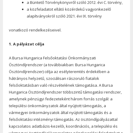
a Büntető Törvénykönyvről szóló 2012. évi C. törvény,
a közfeladatot ellátó közérdekű vagyonkezelő
alapítványokról szóló 2021. évi IX. törvény
vonatkozó rendelkezéseivel.
1. A pályázat célja
A Bursa Hungarica Felsőoktatási Önkormányzati
Ösztöndíjrendszer (a továbbiakban: Bursa Hungarica
Ösztöndíjrendszer) célja az esélyteremtés érdekében a
hátrányos helyzetű, szociálisan rászoruló fiatalok
felsőoktatásban való részvételének támogatása. A Bursa
Hungarica Ösztöndíjrendszer többszintű támogatási rendszer,
amelynek pénzügyi fedezeteként három forrás szolgál: a
települési önkormányzatok által nyújtott támogatás, a
vármegyei önkormányzatok által nyújtott támogatás és a
felsőoktatási intézményi támogatás. Az ösztöndíjpályázattal
kapcsolatos adatbázis-kezelői, koordinációs, a települési és