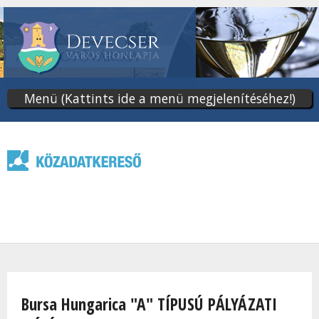
Ugrás
a
tartalomra
Menü (Kattints ide a menü megjelenítéséhez!)
Jelenlegi hely
Bursa Hungarica "A" TÍPUSÚ PÁLYÁZATI