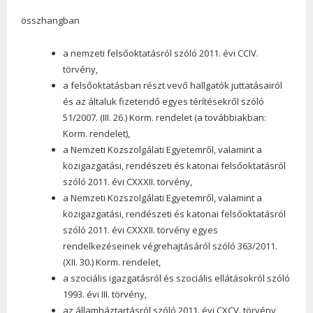
összhangban
a nemzeti felsőoktatásról szóló 2011. évi CCIV.
törvény,
a felsőoktatásban részt vevő hallgatók juttatásairól
és az általuk fizetendő egyes térítésekről szóló
51/2007. (III. 26.) Korm. rendelet (a továbbiakban:
Korm. rendelet),
a Nemzeti Közszolgálati Egyetemről, valamint a
közigazgatási, rendészeti és katonai felsőoktatásról
szóló 2011. évi CXXXII. törvény,
a Nemzeti Közszolgálati Egyetemről, valamint a
közigazgatási, rendészeti és katonai felsőoktatásról
szóló 2011. évi CXXXII. törvény egyes
rendelkezéseinek végrehajtásáról szóló 363/2011.
(XII. 30.) Korm. rendelet,
a szociális igazgatásról és szociális ellátásokról szóló
1993. évi III. törvény,
az államháztartásról szóló 2011. évi CXCV. törvény,