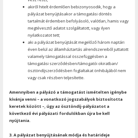
akiről hitelt érdemlően bebizonyosodik, hogy a
pályázat benyújtásakor a támogatási döntés
tartalmát érdemben befolyásoló, valótlan, hamis vagy
megtévesztő adatot szolgáltatott, vagy ilyen
nyilatkozatot tett;
aki a pályázat benyújtását megelőző három naptári
éven belül az államháztartás alrendszereiből juttatott
valamely támogatással összefüggésben a
támogatási szerződésben/támogatói okiratban/
ösztöndíjszerződésben foglaltakat önhibájából nem
vagy csak részben teljesítette.
Amennyiben a pályázó a támogatást ismételten igénybe
kívánja venni – a vonatkozó jogszabályok biztosította
keretek között –, úgy az ösztöndíj-pályázatot a
következő évi pályázati fordulókban újra be kell
nyújtania.
3. A
pályázat benyújtásának módja és határideje