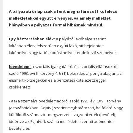
A pályázati űrlap csak a fent meghatározott kötelező
mellékletekkel együtt érvényes, valamely melléklet
hiányában a pályázat formai hibásnak minősül.
Egy háztartásban élők:
a pályázó lakóhelye szerinti
lakásban életvitelszerűen együtt lakó, ott bejelentett
lakóhellyel vagy tartózkodási hellyel rendelkező személyek.
Jövedelem:
a szociális igazgatásról és szociális ellátásokról
szóló 1993. évi III. törvény 4. § (1) bekezdés a) pontja alapján az
elismert költségekkel és a befizetési kötelezettséggel
csökkentett
- aa) a személyi jövedelemadóról szóló 1995. évi CXVII. törvény
(a továbbiakban: Szjatv.) szerint meghatározott, belföldről vagy
külföldről származó - megszerzett - vagyoni érték (bevétel),
ideértve az Szjatv. 1. számú melléklete szerinti adómentes
bevételt, és