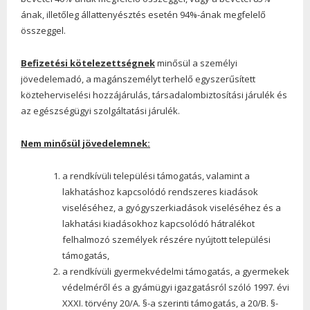
ának, illetőleg állattenyésztés esetén 94%-ának megfelelő
összeggel.
Befizetési kötelezettségnek
minősül a személyi
jövedelemadó, a magánszemélyt terhelő egyszerűsített
közteherviselési hozzájárulás, társadalombiztosítási járulék és
az egészségügyi szolgáltatási járulék.
Nem minősül jövedelemnek:
a rendkívüli települési támogatás, valamint a
lakhatáshoz kapcsolódó rendszeres kiadások
viseléséhez, a gyógyszerkiadások viseléséhez és a
lakhatási kiadásokhoz kapcsolódó hátralékot
felhalmozó személyek részére nyújtott települési
támogatás,
a rendkívüli gyermekvédelmi támogatás, a gyermekek
védelméről és a gyámügyi igazgatásról szóló 1997. évi
XXXI. törvény 20/A. §-a szerinti támogatás, a 20/B. §-