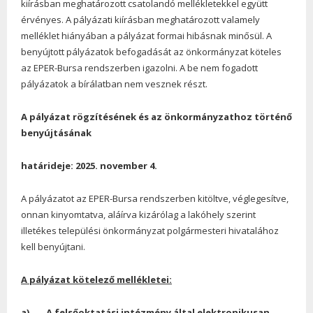
kiírásban meghatározott csatolandó mellékletekkel együtt
érvényes. A pályázati kiírásban meghatározott valamely
melléklet hiányában a pályázat formai hibásnak minősül. A
benyújtott pályázatok befogadását az önkormányzat köteles
az EPER-Bursa rendszerben igazolni. A be nem fogadott
pályázatok a bírálatban nem vesznek részt.
A pályázat rögzítésének és az önkormányzathoz történő
benyújtásának
határideje: 2025. november 4.
A pályázatot az EPER-Bursa rendszerben kitöltve, véglegesítve,
onnan kinyomtatva, aláírva kizárólag a lakóhely szerint
illetékes települési önkormányzat polgármesteri hivatalához
kell benyújtani.
A pályázat kötelező mellékletei:
a) A felsőoktatási intézmény által elektronikusan