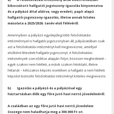
kibocsátott hallgatói jogviszony-igazolás kinyomtatva
és a pályázó által aláírva, vagy eredeti, papír alapú
hallgatói jogviszony-igazolás, illetve annak hiteles
másolata a 2025/2026. tanév első félévéről.
Amennyiben a pályázó egyidejűleg több felsőoktatási
intézménnyel is hallgatói jogviszonyban áll, pályázatában csak
azt a felsőoktatási intézményt kell megneveznie, amellyel
elsőként létesített hallgatói jogviszonyt. A felsőoktatási
intézmények szerződése alapján folyó, közösen meghirdetett –
egyik szakon nem hitéleti, a másik szakon hitoktató, illetve
hittanár – kétszakos képzés esetében a hallgató a nem hitéleti
képzést biztosító felsőoktatási intézményt köteles megnevezni.
b) Igazolás a pályázó és a pályázóval egy
háztartásban élők egy főre jutó havi nettó jövedelméről.
A családban az egy főre jutó havi nettó jövedelem
összege nem haladhatja meg a 300.000 Ft-ot.