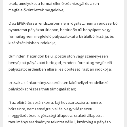
okok, amelyeket a formai ellenőrzés vizsgál és azon
megfelelőként lettek megjelölve;
c) az EPER-Bursa rendszerben nem rögzített, nem a rendszerből
nyomtatott pályázati űrlapon, határidőn túl benyújtott, vagy
formailag nem megfelelő pályázatokat a bírálatból kizárja, és
kizárását írásban indokolja;
d) minden, határidőn belül, postai úton vagy személyesen
benyújtott pályázatot befogad, minden, formailag megfelelő
pályázatot érdemben elbírál, és döntését írásban indokolja;
e) csak az önkormányzat területén lakóhellyel rendelkező
pályázókat részesítheti támogatásban;
f) az elbírálás során korra, faji hovatartozásra, nemre,
bőrszínre, nemzetiségre, vallási vagy világnézeti
meggyőződésre, egészségi állapotra, családi állapotra,
tanulmányi eredményre tekintet nélkül, kizárólag a pályázó