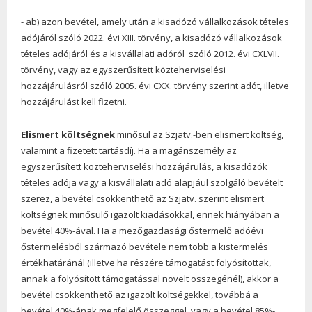
- ab) azon bevétel, amely után a kisadózó vállalkozások tételes
adójáról szóló 2022. évi XIII. törvény, a kisadózó vállalkozások
tételes adójáról és a kisvállalati adóról szóló 2012. évi CXLVII.
törvény, vagy az egyszerűsített közteherviselési
hozzájárulásról szóló 2005. évi CXX. törvény szerint adót, illetve
hozzájárulást kell fizetni.
Elismert költségnek
minősül az Szjatv.-ben elismert költség,
valamint a fizetett tartásdíj. Ha a magánszemély az
egyszerűsített közteherviselési hozzájárulás, a kisadózók
tételes adója vagy a kisvállalati adó alapjául szolgáló bevételt
szerez, a bevétel csökkenthető az Szjatv. szerint elismert
költségnek minősülő igazolt kiadásokkal, ennek hiányában a
bevétel 40%-ával. Ha a mezőgazdasági őstermelő adóévi
őstermelésből származó bevétele nem több a kistermelés
értékhatáránál (illetve ha részére támogatást folyósítottak,
annak a folyósított támogatással növelt összegénél), akkor a
bevétel csökkenthető az igazolt költségekkel, továbbá a
bevétel 40%-ának megfelelő összeggel, vagy a bevétel 85%-