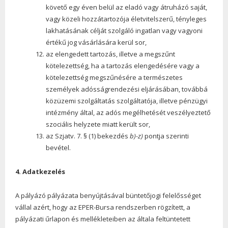
követő egy éven belül az eladó vagy átruházó saját,
vagy közeli hozzátartozója életvitelszerű, tényleges
lakhatásának célját szolgáló ingatlan vagy vagyoni
értékű jog vásárlására kerül sor,
az elengedett tartozás, illetve a megszűnt
kötelezettség, ha a tartozás elengedésére vagy a
kötelezettség megszűnésére a természetes
személyek adósságrendezési eljárásában, továbbá
közüzemi szolgáltatás szolgáltatója, illetve pénzügyi
intézmény által, az adós megélhetését veszélyeztető
szociális helyzete miatt került sor,
az Szjatv. 7. § (1) bekezdés
b)-z)
pontja szerinti
bevétel.
4. Adatkezelés
A pályázó pályázata benyújtásával büntetőjogi felelősséget
vállal azért, hogy az EPER-Bursa rendszerben rögzített, a
pályázati űrlapon és mellékleteiben az általa feltüntetett