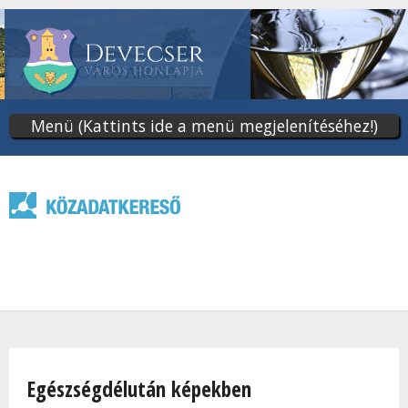
Ugrás
a
tartalomra
Menü (Kattints ide a menü megjelenítéséhez!)
Jelenlegi hely
Egészségdélután képekben