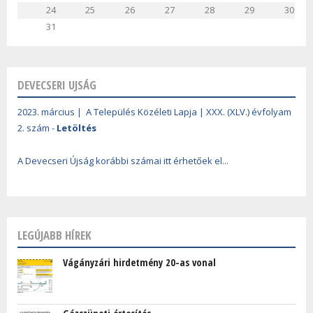
24
25
26
27
28
29
30
31
DEVECSERI UJSÁG
2023. március | A Település Közéleti Lapja | XXX. (XLV.) évfolyam
2. szám -
Letöltés
A Devecseri Újság korábbi számai itt érhetőek el...
LEGÚJABB HÍREK
Vágányzári hirdetmény 20-as vonal