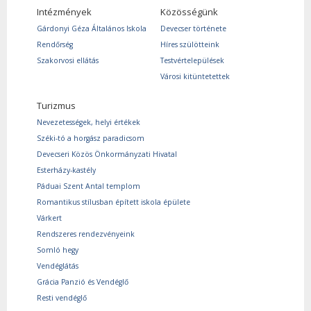
Intézmények
Közösségünk
Gárdonyi Géza Általános Iskola
Devecser története
Rendőrség
Híres szülötteink
Szakorvosi ellátás
Testvértelepülések
Városi kitüntetettek
Turizmus
Nevezetességek, helyi értékek
Széki-tó a horgász paradicsom
Devecseri Közös Önkormányzati Hivatal
Esterházy-kastély
Páduai Szent Antal templom
Romantikus stílusban épített iskola épülete
Várkert
Rendszeres rendezvényeink
Somló hegy
Vendéglátás
Grácia Panzió és Vendéglő
Resti vendéglő