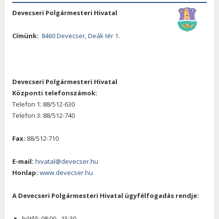
Devecseri Polgármesteri Hivatal
Címünk:
8460 Devecser, Deák tér 1.
Devecseri Polgármesteri Hivatal
Központi telefonszámok:
Telefon 1: 88/512-630
Telefon 3: 88/512-740
Fax:
88/512-710
E-mail:
hivatal@devecser.hu
Honlap:
www.devecser.hu
A Devecseri Polgármesteri Hivatal ügyfélfogadás rendje:
hétfő: 08:00 - 15:30