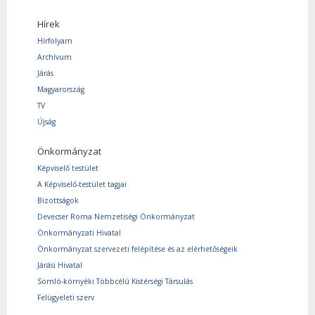
Hírek
Hírfolyam
Archívum
Járás
Magyarország
TV
Újság
Önkormányzat
Képviselő testület
A Képviselő-testület tagjai
Bizottságok
Devecser Roma Nemzetiségi Önkormányzat
Önkormányzati Hivatal
Önkormányzat szervezeti felépítése és az elérhetőségeik
Járási Hivatal
Somló-környéki Többcélú Kistérségi Társulás
Felügyeleti szerv