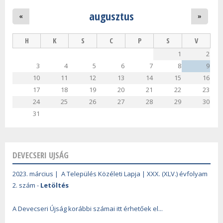
augusztus
«
»
H
K
S
C
P
S
V
1
2
3
4
5
6
7
8
9
10
11
12
13
14
15
16
17
18
19
20
21
22
23
24
25
26
27
28
29
30
31
DEVECSERI UJSÁG
2023. március | A Település Közéleti Lapja | XXX. (XLV.) évfolyam
2. szám -
Letöltés
A Devecseri Újság korábbi számai itt érhetőek el...