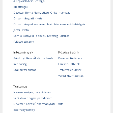
A Képviselő-testület tagjai
Bizottságok
Devecser Roma Nemzetiségi Önkormányzat
Önkormányzati Hivatal
Önkormányzat szervezeti felépítése és az elérhetőségeik
Járási Hivatal
Somló-környéki Többcélú Kistérségi Társulás
Felügyeleti szerv
Intézmények
Közösségünk
Gárdonyi Géza Általános Iskola
Devecser története
Rendőrség
Híres szülötteink
Szakorvosi ellátás
Testvértelepülések
Városi kitüntetettek
Turizmus
Nevezetességek, helyi értékek
Széki-tó a horgász paradicsom
Devecseri Közös Önkormányzati Hivatal
Esterházy-kastély