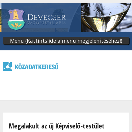
Ugrás
a
tartalomra
Menü (Kattints ide a menü megjelenítéséhez!)
Jelenlegi hely
Megalakult az új Képviselő-testület