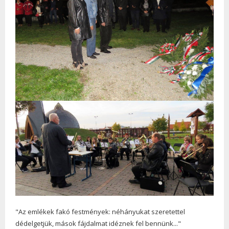
"Az emlékek fakó festmények: néhányukat szeretettel
dédelgetjük, mások fájdalmat idéznek fel bennünk..."