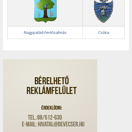
Nagypalád-Fertősalmás
Csóka