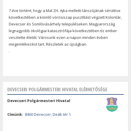
7 éve történt, hogy a Mal Zrt. Ajka melletti tározójána
k sérülése
következtében a kiömlő vörösiszap pusztítást végzett Kolontár,
Devecser és Somlóvásárhely településeken. Magyarország
legnagyobb ökológiai katasztrófája következtében tíz ember
vesztette életét. Városunk ezen a napon minden évben
megemlékezést tart. Részletek az újságban.
.
DEVECSERI POLGÁRMESTERI HIVATAL ELÉRHETŐSÉGE
Devecseri Polgármesteri Hivatal
Címünk:
8460 Devecser, Deák tér 1.