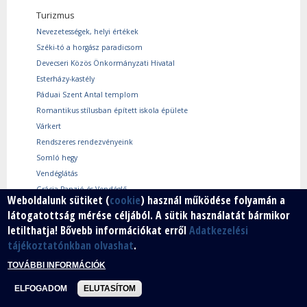
Turizmus
Nevezetességek, helyi értékek
Széki-tó a horgász paradicsom
Devecseri Közös Önkormányzati Hivatal
Esterházy-kastély
Páduai Szent Antal templom
Romantikus stílusban épített iskola épülete
Várkert
Rendszeres rendezvényeink
Somló hegy
Vendéglátás
Grácia Panzió és Vendéglő
Weboldalunk sütiket (
cookie
) használ működése folyamán a
Resti vendéglő
látogatottság mérése céljából. A sütik használatát bármikor
Bohám Cukrászda és Cukrászüzem
letilthatja! Bővebb információkat erről
Adatkezelési
tájékoztatónkban olvashat
.
Gazdaság
TOVÁBBI INFORMÁCIÓK
Befektetőknek, vállalkozóknak
Használtcikk piac
ELFOGADOM
ELUTASÍTOM
Márkáink