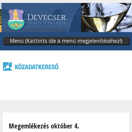
Ugrás
a
tartalomra
Menü (Kattints ide a menü megjelenítéséhez!)
Jelenlegi hely
Megemlékezés október 4.