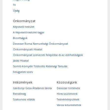
TV
Újság
Önkormányzat
Képviselő testület
A Képviselő-testület tagjai
Bizottságok
Devecser Roma Nemzetiségi Önkormányzat
Önkormányzati Hivatal
Önkormányzat szervezeti felépítése és az elérhetőségeik
Járási Hivatal
Somló-környéki Többcélú Kistérségi Társulás
Felügyeleti szerv
Intézmények
Közösségünk
Gárdonyi Géza Általános Iskola
Devecser története
Rendőrség
Híres szülötteink
Szakorvosi ellátás
Testvértelepülések
Városi kitüntetettek