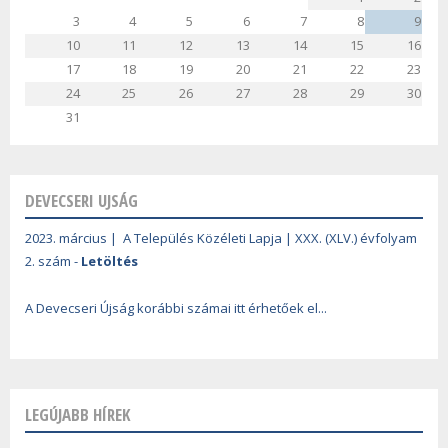
3
4
5
6
7
8
9
10
11
12
13
14
15
16
17
18
19
20
21
22
23
24
25
26
27
28
29
30
31
DEVECSERI UJSÁG
2023. március | A Település Közéleti Lapja | XXX. (XLV.) évfolyam
2. szám -
Letöltés
A Devecseri Újság korábbi számai itt érhetőek el...
LEGÚJABB HÍREK