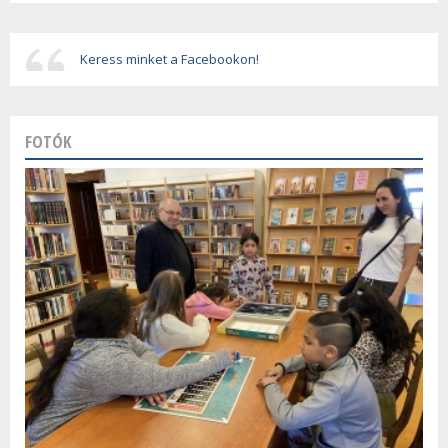
Keress minket a Facebookon!
FOTÓK
Szalagavató ünnepség
Farsang a zeneiskolában