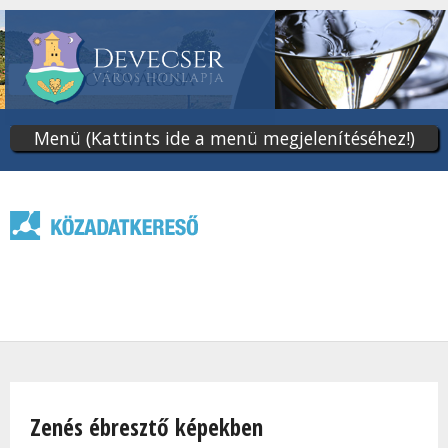
Ugrás
a
tartalomra
Menü (Kattints ide a menü megjelenítéséhez!)
Jelenlegi hely
Zenés ébresztő képekben