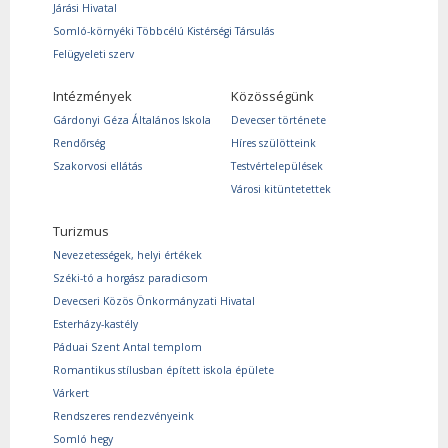
Járási Hivatal
Somló-környéki Többcélú Kistérségi Társulás
Felügyeleti szerv
Intézmények
Közösségünk
Gárdonyi Géza Általános Iskola
Devecser története
Rendőrség
Híres szülötteink
Szakorvosi ellátás
Testvértelepülések
Városi kitüntetettek
Turizmus
Nevezetességek, helyi értékek
Széki-tó a horgász paradicsom
Devecseri Közös Önkormányzati Hivatal
Esterházy-kastély
Páduai Szent Antal templom
Romantikus stílusban épített iskola épülete
Várkert
Rendszeres rendezvényeink
Somló hegy