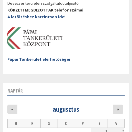
Devecser területén szolgáltatot teljesítő
KÖRZETI MEGBIZOTTAK telefonszámai:
A letöltéshez kattintson ide!
Pápai Tankerület elérhetőségei
NAPTÁR
augusztus
«
»
H
K
S
C
P
S
V
1
2