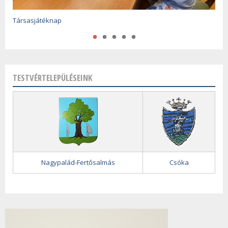
Óévértékelő és újévköszöntő 2025-2026
Társasjátéknap
A magyar kultúra napja
TESTVÉRTELEPÜLÉSEINK
Nagypalád-Fertősalmás
Csóka